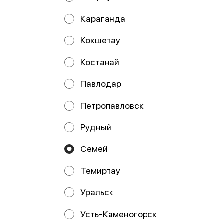
Караганда
Кокшетау
Костанай
Калифорния
Дракон с огурцом
снежный краб (п)
(п)
Павлодар
Петропавловск
Рудный
Семей
Работает на эффективном ядре
Foodpicásso
ver. 3.2
Темиртау
Политика конфиденциальности
Уральск
Публичная оферта
Усть-Каменогорск