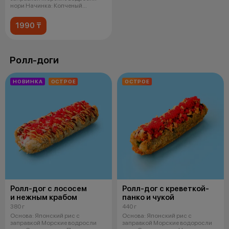
нори Начинка: Копченый
цыпленок Спайси
1990 ₸
Ролл-доги
НОВИНКА
ОСТРОЕ
ОСТРОЕ
Ролл-дог с лососем
Ролл-дог с креветкой-
и нежным крабом
панко и чукой
380 г
440 г
Основа: Японский рис с
Основа: Японский рис с
заправкой Морские водросли
заправкой Морские водоросли