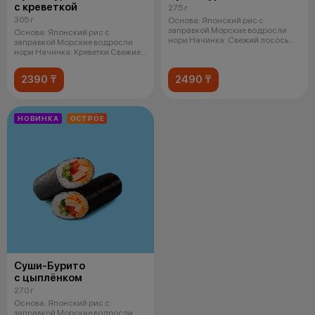
с креветкой
275 г
305 г
Основа: Японский рис с
заправкой Морские водросли
Основа: Японский рис с
нори Начинка: Свежий лосось
заправкой Морские водросли
Кремчи
нори Начинка: Креветки Свежие
огурцы
2390 ₸
2490 ₸
НОВИНКА
ОСТРОЕ
Суши-Бурито
с цыплёнком
270 г
Основа: Японский рис с
заправкой Морские водросли