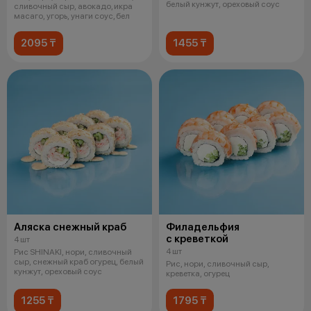
белый кунжут, ореховый соус
сливочный сыр, авокадо, икра
масаго, угорь, унаги соус, бел
2095 ₸
1455 ₸
Аляска снежный краб
Филадельфия
с креветкой
4 шт
4 шт
Рис SHINAKI, нори, сливочный
сыр, снежный краб огурец, белый
Рис, нори, сливочный сыр,
кунжут, ореховый соус
креветка, огурец
1255 ₸
1795 ₸