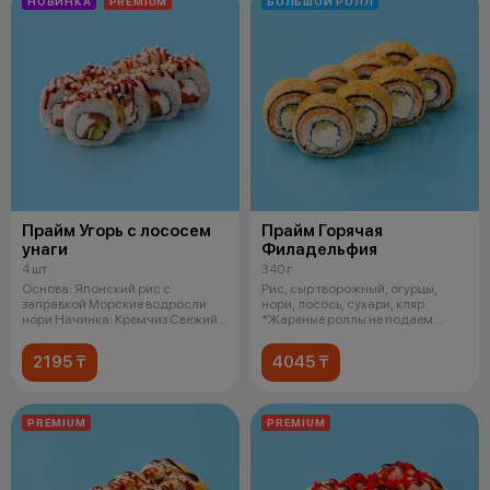
НОВИНКА
PREMIUM
БОЛЬШОЙ РОЛЛ
Прайм Угорь с лососем
Прайм Горячая
унаги
Филадельфия
4 шт
340 г
Основа: Японский рис с
Рис, сыр творожный, огурцы,
заправкой Морские водросли
нори, лосось, сухари, кляр.
нори Начинка: Кремчиз Свежий
*Жареные роллы не подаем
лосось Сп
горячими
2195 ₸
4045 ₸
PREMIUM
PREMIUM