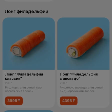
Лонг филадельфии
Лонг "Филадельфия
Лонг "Филадельфия
классик"
с авокадо"
290 г
290 г
Рис, нори, сливочный сыр,
Рис, нори, авокадо, сливочный
норвежский лосось
сыр, норвежский лосось
3995 ₸
4395 ₸