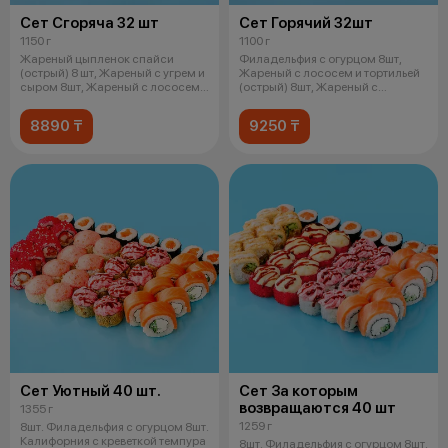
Сет Сгоряча 32 шт
Сет Горячий 32шт
1150 г
1100 г
Жареный цыпленок спайси
Филадельфия с огурцом 8шт,
(острый) 8 шт, Жареный с угрем и
Жареный с лососем и тортильей
сыром 8шт, Жареный с лососем
(острый) 8шт, Жареный с
унаг
лососем у
8890 ₸
9250 ₸
Сет Уютный 40 шт.
Сет За которым
возвращаются 40 шт
1355 г
1259 г
8шт. Филадельфия с огурцом 8шт.
Калифорния с креветкой темпура
8шт. Филадельфия с огурцом 8шт.