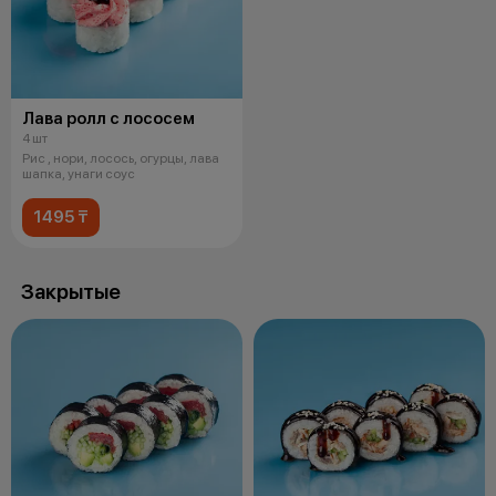
Лава ролл с лососем
4 шт
Рис , нори, лосось, огурцы, лава
шапка, унаги соус
1495 ₸
Закрытые