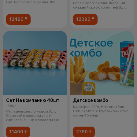
8шт. Ролл с лососем 8шт. Жа
Ролл с лососем 8шт. Жареный
снежный краб с тортильей 8шт.
12490 ₸
12090 ₸
Сет На компанию 40шт
Детское комбо
1380 г
Картофель 100 г, Наггетсы 6 шт,
Сок Piko mini с трубочкой и соус
Филадельфия с огурцом 8шт,
сырный Хайнц
Жареный с лососем унаги
8шт,Запеченный с лососем яки и
слив сыр
11400 ₸
2790 ₸