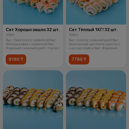
Сет Хорошо зашло 32 шт.
Сет Тёплый 1КГ! 32 шт.
1065 г
1080 г
8шт. Лава ролл с креветкой 8шт.
8шт. Аляска снежный краб 8шт.
Филадельфия с креветкой 8шт.
Запеченный цыпленок криспи с
Жареный снежный краб с тортил
соусом спайси 8шт. Жареный
снеж
9180 ₸
7780 ₸