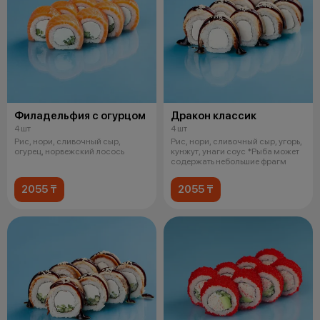
Филадельфия с огурцом
Дракон классик
4 шт
4 шт
Рис, нори, сливочный сыр,
Рис, нори, сливочный сыр, угорь,
огурец, норвежский лосось
кунжут, унаги соус *Рыба может
содержать небольшие фрагм
2055 ₸
2055 ₸