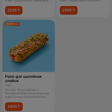
нори Сухари панко Панировка:
нори Сухари панко Начинка:
Легкий
Креветка в
3295 ₸
2995 ₸
ОСТРОЕ
Ролл-дог цыплёнок
спайси
395 г
Основа: Японский рис с
заправкой Морские водоросли
нори Сухари панко Начинка:
Копченая ку
2495 ₸