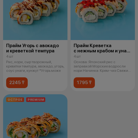
Прайм Угорь с авокадо
Прайм Креветка
и креветкой темпура
с нежным крабом и унаги
соусом
4 шт
4 шт
Рис, нори, сыр творожный,
Основа: Японский рис с
креветки темпура, авокадо, угорь,
заправкой Морские водросли
соус унаги, кунжут *Угорь може
нори Начинка: Крем-чиз Свежий
огурец Сн
2245 ₸
1795 ₸
ОСТРОЕ
PREMIUM