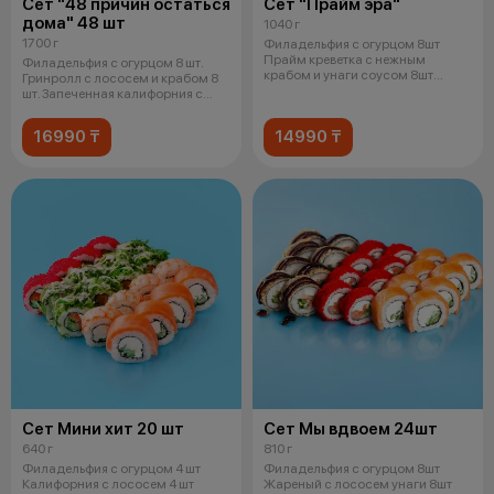
Сет "48 причин остаться
Сет "Прайм эра"
дома" 48 шт
1040 г
1700 г
Филадельфия с огурцом 8шт
Прайм креветка с нежным
Филадельфия с огурцом 8 шт.
крабом и унаги соусом 8шт
Гринролл с лососем и крабом 8
Прайм угорь с
шт. Запеченная калифорния с
крев
16990 ₸
14990 ₸
Сет Мини хит 20 шт
Сет Мы вдвоем 24шт
640 г
810 г
Филадельфия с огурцом 4 шт
Филадельфия с огурцом 8шт
Калифорния с лососем 4 шт
Жареный с лососем унаги 8шт