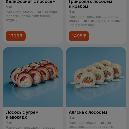
Калифорния с лососем
Гринролл с лососем
и крабом
4 шт
4 шт
Рис, нори, сливочный сыр, икра
масаго, норвежский лосось,
Рис, нори, норвежский лосось,
огурец
сливочный сыр, огурец, снежный
краб, унаги соус
1795 ₸
1495 ₸
Лосось с угрем
Аляска с лососем
и авокадо
4 шт
4 шт
Рис, нори, сливочный сыр,
новержский лосось, огурец,
Рис, нори, норвежский лосось,