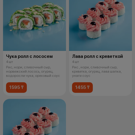
Чука ролл с лососем
Лава ролл с креветкой
4 шт
4 шт
Рис, нори, сливочный сыр,
Рис , нори, сливочный сыр,
норвежский лосось, огурец,
креветка, огурец, лава шапка,
водоросли чука, ореховый соус
унаги соус
1595 ₸
1455 ₸