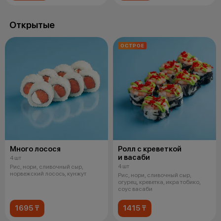
Открытые
ОСТРОЕ
Много лосося
Ролл с креветкой
и васаби
4 шт
4 шт
Рис, нори, сливочный сыр,
норвежский лосось, кунжут
Рис, нори, сливочный сыр,
огурец, креветка, икра тобико,
соус васаби
1695 ₸
1415 ₸