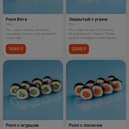
Ролл Вега
Закрытый с угрем
195 г
170 г
Рис, нори, огурец, авокадо,
Рис, нори, угорь, соус унаги,
помидор, кунжут, лук зеленый 1
белый кунжут, огурец. *Рыба
порц= 8шт
может содержать небольшие
фрагме
1645 ₸
2245 ₸
Ролл с огурцом
Ролл с лососем