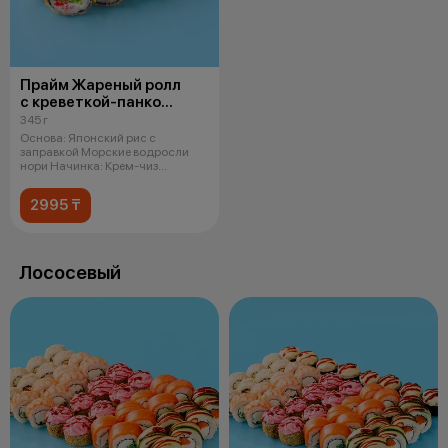
Прайм Жареный ролл
с креветкой-панко
и чукой
345 г
Основа: Японский рис с
заправкой Морские водросли
нори Начинка: Крем-чиз
Креветка в кляре
2995 ₸
Лососевый