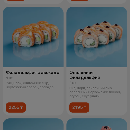
Филадельфия с авокадо
Опаленная
филадельфия
4 шт
4 шт
Рис, нори, сливочный сыр,
норвежский лосось, авокадо
Рис, нори, сливочный сыр,
опаленный норвежский лосось,
огурец, соус унаги
2255 ₸
2195 ₸