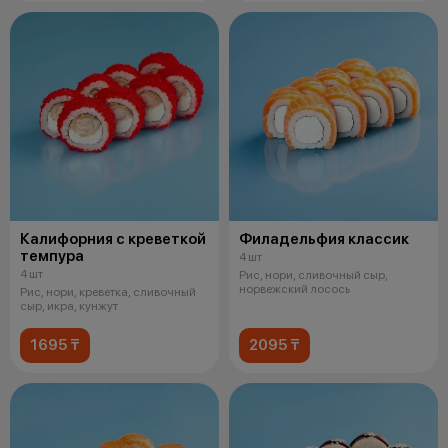
Калифорния с креветкой
Филадельфия классик
темпура
4 шт
4 шт
Рис, нори, сливочный сыр,
норвежский лосось
Рис, нори, креветка, сливочный
сыр, икра, кунжут
1695 ₸
2095 ₸