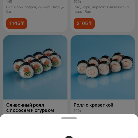
145 г
150 г
Рис, нори, огурец, кунжут. 1 порц=
Рис, нори, норвежский лосось. 1
8шт
порц= 8шт
1145 ₸
2105 ₸
Сливочный ролл
Ролл с креветкой
с лососем и огурцом
145 г
210 г
Рис, креветка, нори
Рис, нори, норвежский лосось,
сливочный сыр, огурец. 1 порц=
8шт