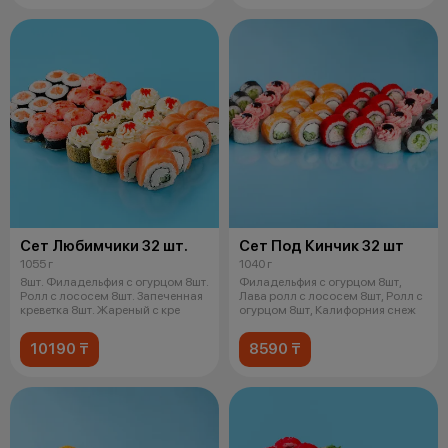
Сет Любимчики 32 шт.
Сет Под Кинчик 32 шт
1055 г
1040 г
8шт. Филадельфия с огурцом 8шт.
Филадельфия с огурцом 8шт,
Ролл с лососем 8шт. Запеченная
Лава ролл с лососем 8шт, Ролл с
креветка 8шт. Жареный с кре
огурцом 8шт, Калифорния снеж
10190 ₸
8590 ₸