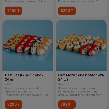
Филадельфия с креветкой 4 шт
Калифорния с лососем 8шт 2
Чука ро
соевых
7490 ₸
8290 ₸
Сет Наедине с собой
Сет Могу себе позволить
24 шт
24 шт
750 г
870 г
Филадельфия классик 4шт,
Филадельфия с огурцом 4 шт,
Дракон классик 4шт,
Калифорния с лососем 4 шт,
Калифорния c лососем 8шт, Ролл
Запеченный цыпленок криспи с
с креветкой и
соусом
8290 ₸
7890 ₸