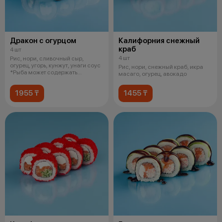
Дракон с огурцом
Калифорния снежный
краб
4 шт
4 шт
Рис, нори, сливочный сыр,
огурец, угорь, кунжут, унаги соус
Рис, нори, снежный краб, икра
*Рыба может содержать
масаго, огурец, авокадо
небольши
1955 ₸
1455 ₸