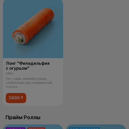
Лонг "Филадельфия
с огурцом"
290 г
Рис, нори, свежий огурец,
сливочный сыр, норвежский
лосось
3895 ₸
Прайм Роллы