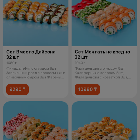
Сет Вместо Дайсона
Сет Мечтать не вредно
32 шт
32 шт
1080 г
1040 г
Филадельфия с огурцом 8шт
Филадельфия с огурцом 8шт,
Запеченный ролл с лососем яки и
Калифорния с лососем 8шт,
сливочным сыром 8шт Жареный
Филадельфия с креветкой 8шт,
цыпл
Чука р
9290 ₸
10990 ₸