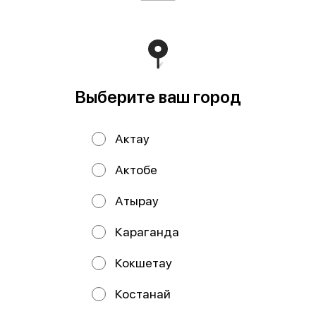
сырная
это
2745 ₸
2845 ₸
Выберите ваш город
Актау
Актобе
Атырау
Запеченный с лососем
и яки шапкой
Караганда
283 г
Основа: Японский рис с
заправкой Морские водросли
Кокшетау
нори Начинка: Жареный лосось в
соу
2540 ₸
Костанай