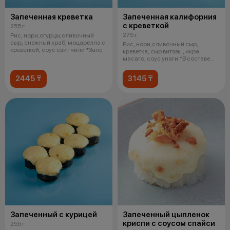
Запеченная креветка
Запеченная калифорния
с креветкой
255 г
275 г
Рис, нори,огурцы,сливочный
сыр, снежный краб, моцарелла с
Рис, нори,сливочный сыр,
креветкой, соус свит чили *Запе
креветка, сыр витязь, , икра
масаго, соус унаги *В составе
шапочк
2445 ₸
3145 ₸
Запеченный с курицей
Запеченный цыпленок
криспи с соусом спайси
255 г