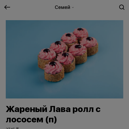
Семей
Жареный Лава ролл с
лососем (п)