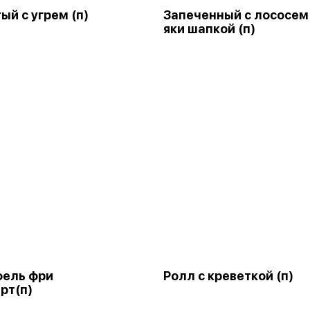
ый с угрем (п)
Запеченный с лососем
яки шапкой (п)
фель фри
Ролл с креветкой (п)
рт(п)