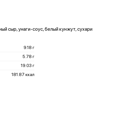
чный сыр, унаги‑соус, белый кунжут, сухари
9.18 г
5.78 г
19.03 г
181.87 ккал