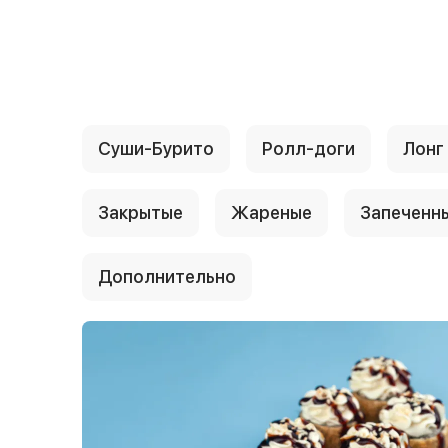
{{ textContacts }}
Суши-Бурито
Ролл-доги
Лонг
Закрытые
Жареные
Запеченн
Дополнительно