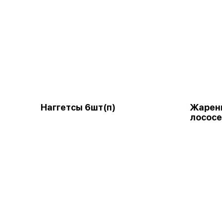
Наггетсы 6шт(п)
Жарены
лососе