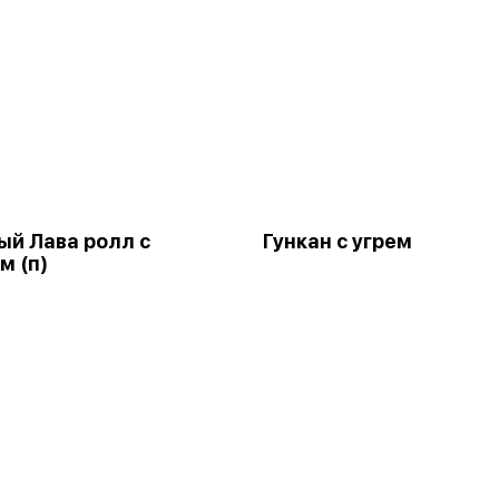
й Лава ролл с
Гункан с угрем
м (п)