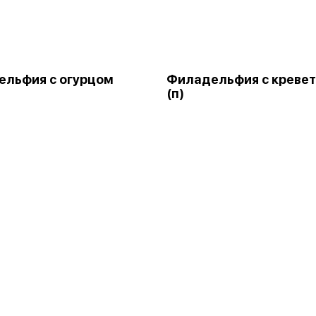
льфия с огурцом
Филадельфия с креве
(п)