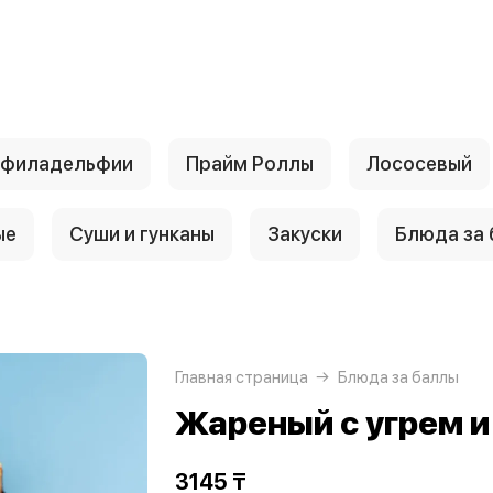
 филадельфии
Прайм Роллы
Лососевый
ые
Суши и гунканы
Закуски
Блюда за
Главная страница
Блюда за баллы
Жареный с угрем и
3145 ₸