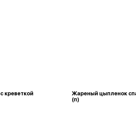
 с креветкой
Жареный цыпленок сп
(п)