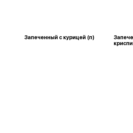
Запеченный с курицей (п)
Запеч
криспи