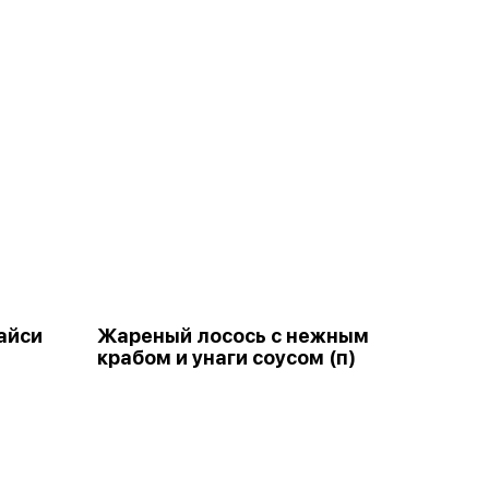
айси
Жареный лосось с нежным
крабом и унаги соусом (п)