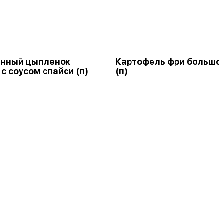
енный цыпленок
Картофель фри больш
 с соусом спайси (п)
(п)