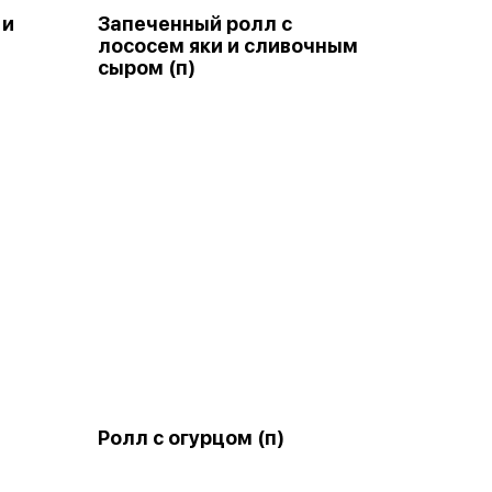
 и
Запеченный ролл с
лососем яки и сливочным
сыром (п)
Ролл с огурцом (п)