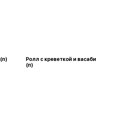
(п)
Ролл с креветкой и васаби
(п)