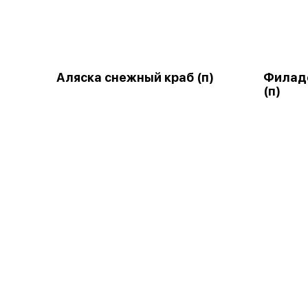
Аляска снежный краб (п)
Филаде
(п)