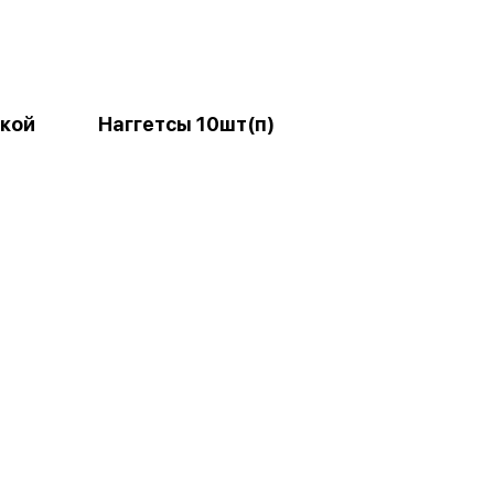
ткой
Наггетсы 10шт(п)