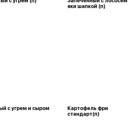
ый с угрем (п)
Запеченный с лососем
яки шапкой (п)
й с угрем и сыром
Картофель фри
стандарт(п)