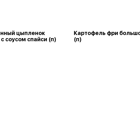
енный цыпленок
Картофель фри больш
 с соусом спайси (п)
(п)