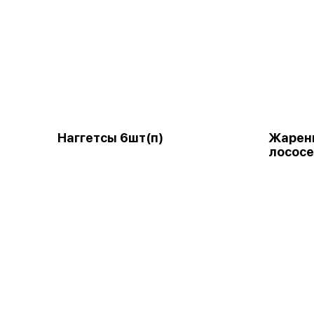
Наггетсы 6шт(п)
Жарены
лососе