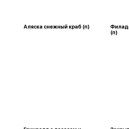
Аляска снежный краб (п)
Филаде
(п)