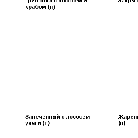
Гринролл с лососем и
Закрыт
крабом (п)
Запеченный с лососем
Жарены
унаги (п)
(п)