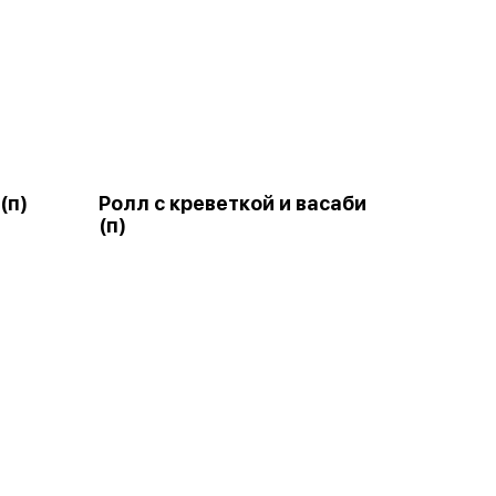
(п)
Ролл с креветкой и васаби
(п)