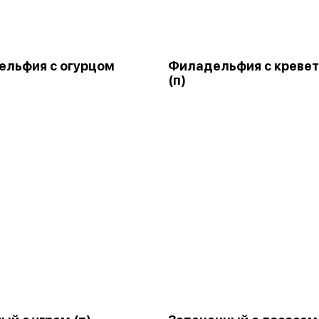
льфия с огурцом
Филадельфия с креве
(п)