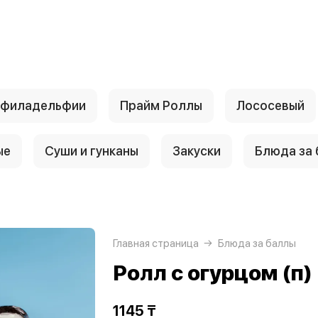
 филадельфии
Прайм Роллы
Лососевый
ые
Суши и гунканы
Закуски
Блюда за
Главная страница
Блюда за баллы
Ролл с огурцом (п)
1145 ₸