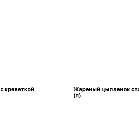
 с креветкой
Жареный цыпленок сп
(п)