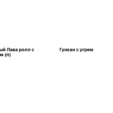
й Лава ролл с
Гункан с угрем
м (п)