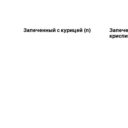
Запеченный с курицей (п)
Запеч
криспи