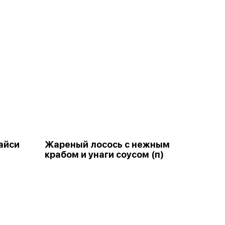
айси
Жареный лосось с нежным
крабом и унаги соусом (п)