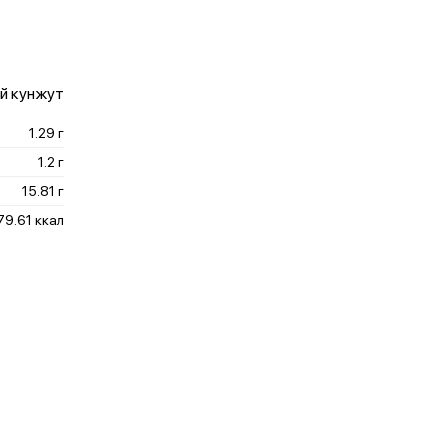
ый кунжут
1.29 г
1.2 г
15.81 г
79.61 ккал