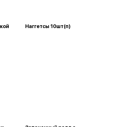
ткой
Наггетсы 10шт(п)