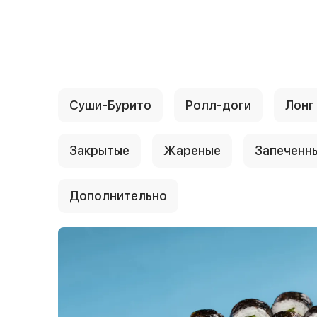
{{ textContacts }}
Суши-Бурито
Ролл-доги
Лонг
Закрытые
Жареные
Запеченн
Дополнительно