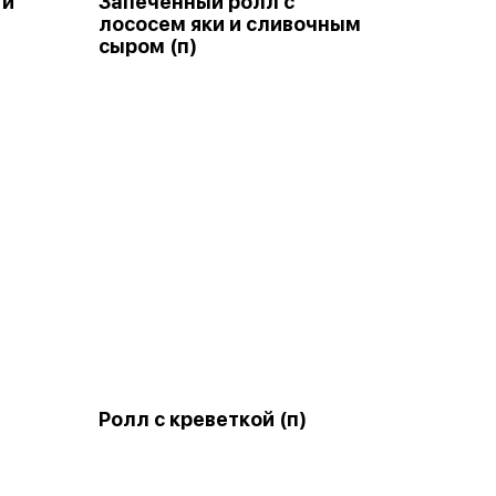
 и
Запеченный ролл с
лососем яки и сливочным
сыром (п)
Ролл с креветкой (п)