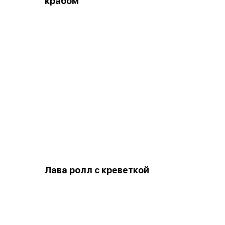
крабом
Лава ролл с креветкой