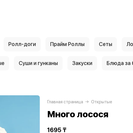
Ролл-доги
Прайм Роллы
Сеты
Ло
ые
Суши и гунканы
Закуски
Блюда за
Главная страница
Открытые
Много лосося
1695 ₸