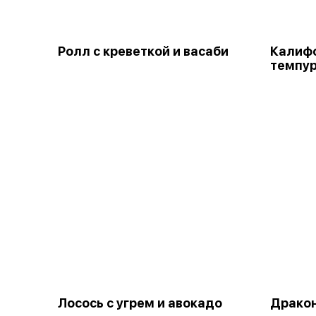
Ролл с креветкой и васаби
Калифо
темпу
Лосось с угрем и авокадо
Дракон