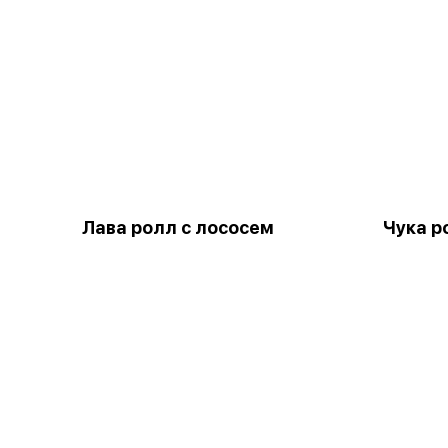
Лава ролл с лососем
Чука р