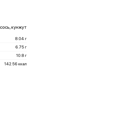
осось, кунжут
8.04 г
6.75 г
10.8 г
142.56 ккал