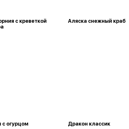
рния с креветкой
Аляска снежный краб
ра
 с огурцом
Дракон классик