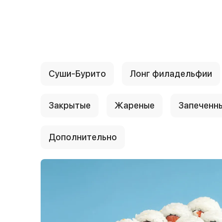
{{ textContacts }}
Суши-Бурито
Лонг филадельфии
Закрытые
Жареные
Запеченн
Дополнительно