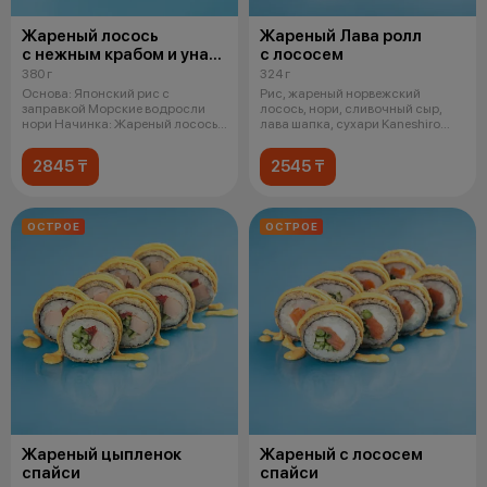
Жареный лосось
Жареный Лава ролл
с нежным крабом и унаги
с лососем
соусом
380 г
324 г
Основа: Японский рис с
Рис, жареный норвежский
заправкой Морские водросли
лосось, нори, сливочный сыр,
нори Начинка: Жареный лосось в
лава шапка, сухари Kaneshiro
соусе уна
Premium
2845 ₸
2545 ₸
ОСТРОЕ
ОСТРОЕ
Жареный цыпленок
Жареный с лососем
спайси
спайси