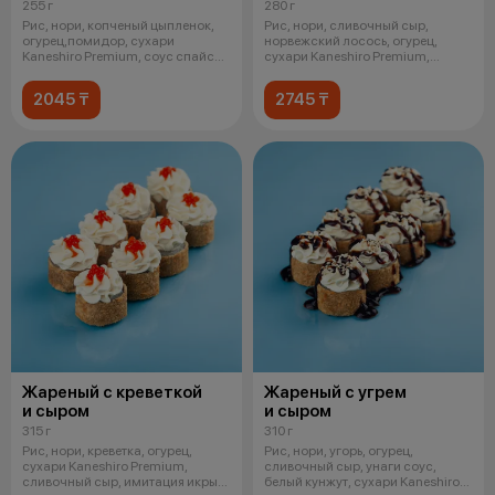
255 г
280 г
Рис, нори, копченый цыпленок,
Рис, нори, сливочный сыр,
огурец,помидор, сухари
норвежский лосось, огурец,
Kaneshiro Premium, соус спайси.
сухари Kaneshiro Premium,
*Жаре
зеленый лук
2045 ₸
2745 ₸
Жареный с креветкой
Жареный с угрем
и сыром
и сыром
315 г
310 г
Рис, нори, креветка, огурец,
Рис, нори, угорь, огурец,
сухари Kaneshiro Premium,
сливочный сыр, унаги соус,
сливочный сыр, имитация икры
белый кунжут, сухари Kaneshiro