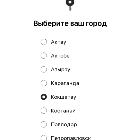
ОСТРОЕ
Выберите ваш город
Актау
Актобе
Атырау
Жареный с лососем
Жареный Лосось спайси
унаги
и сливочный сыр.
Караганда
280 г
338 г
Рис, нори, сливочный сыр,
Основа: Японский рис с
огурец, жареный норвежский
заправкой Морские водросли
Кокшетау
лосось, унаги соус, кляр, сухари
нори Начинка: Крем-чиз Свежий
Kane
огурец Бл
2745 ₸
2995 ₸
Костанай
Павлодар
Петропавловск