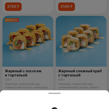
*Жаре
Premiu
2745 ₸
3145 ₸
ОСТРОЕ
Жареный с лососем
Жареный снежный краб
и тортильей
с тортильей
220 г
200 г
Тортилья, сливочный сыр,
Тортилья, сливочный сыр,
норвежский лосось, помидоры,
снежный краб, огурец, тамаго
огурец, тамаго блинчик, кляр,
блинчик, кляр, сухари Kaneshiro
сухари
Prem
2745 ₸
1945 ₸