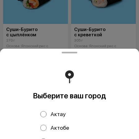
Суши-Бурито
Суши-Бурито
с цыплёнком
с креветкой
270 г
305 г
Основа: Японский рис с
Основа: Японский рис с
заправкой Морские водросли
заправкой Морские водросли
нори Начинка: Копченый
нори Начинка: Креветки Свежие
цыпленок Спайси
огурцы
1990 ₸
2390 ₸
НОВИНКА
ОСТРОЕ
Выберите ваш город
Актау
Актобе