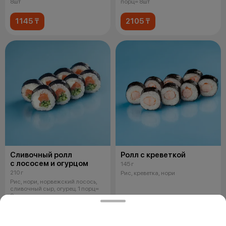
8шт
порц= 8шт
1145 ₸
2105 ₸
Сливочный ролл
Ролл с креветкой
с лососем и огурцом
145 г
210 г
Рис, креветка, нори
Рис, нори, норвежский лосось,
сливочный сыр, огурец. 1 порц=
8шт
2445 ₸
1805 ₸