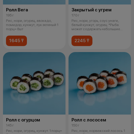
Ролл Вега
Закрытый с угрем
195 г
170 г
Рис, нори, огурец, авокадо,
Рис, нори, угорь, соус унаги,
помидор, кунжут, лук зеленый 1
белый кунжут, огурец. *Рыба
порц= 8шт
может содержать небольшие
фрагме
1645 ₸
2245 ₸
Ролл с огурцом
Ролл с лососем
145 г
150 г
Рис, нори, огурец, кунжут. 1 порц=
Рис, нори, норвежский лосось. 1