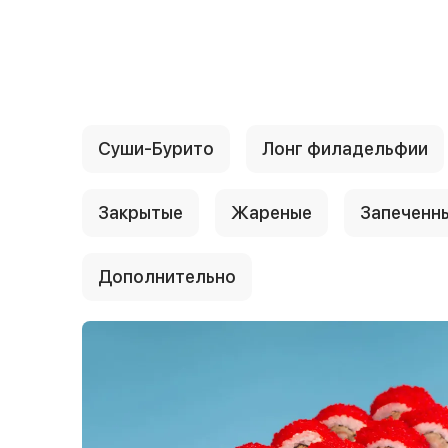
{{ textContacts }}
Суши-Бурито
Лонг филадельфии
Закрытые
Жареные
Запеченн
Дополнительно