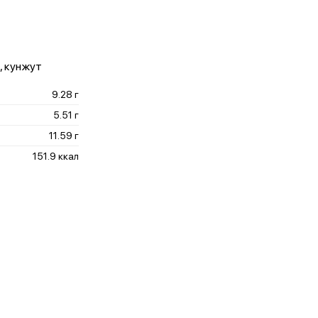
а, кунжут
9.28 г
5.51 г
11.59 г
151.9 ккал