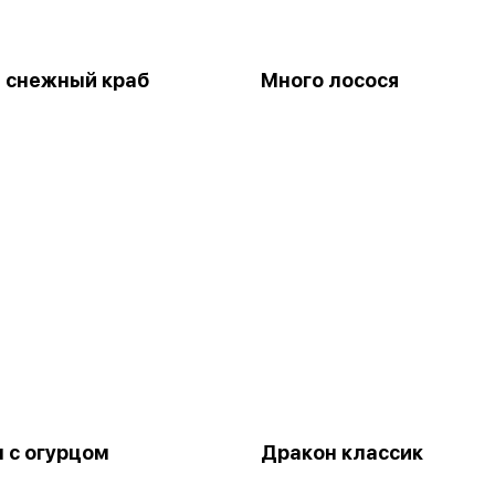
 снежный краб
Много лосося
 с огурцом
Дракон классик