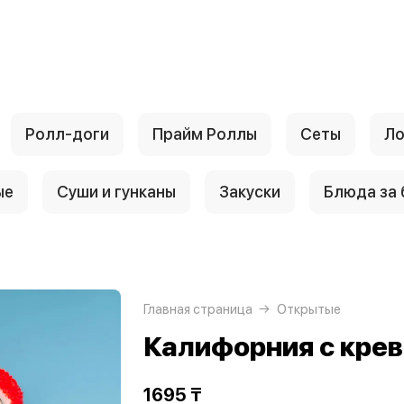
Ролл-доги
Прайм Роллы
Сеты
Ло
ые
Суши и гунканы
Закуски
Блюда за
Главная страница
Открытые
Калифорния с крев
1695 ₸