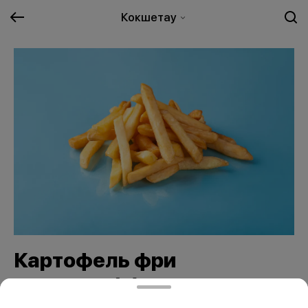
Кокшетау
Картофель фри
стандарт(п)