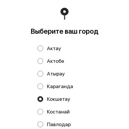
995 ₸
В корзину
Выберите ваш город
Хрустящий картофель фри, приготовленный во фритюре
Мы рекомендуем
Актау
Актобе
Атырау
Караганда
Кокшетау
Костанай
Калифорния
Аляска снежный
снежный краб (п)
краб (п)
Павлодар