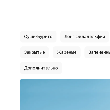
{{ textContacts }}
Суши-Бурито
Лонг филадельфии
Закрытые
Жареные
Запеченн
Дополнительно