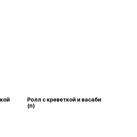
ткой
Ролл с креветкой и васаби
(п)