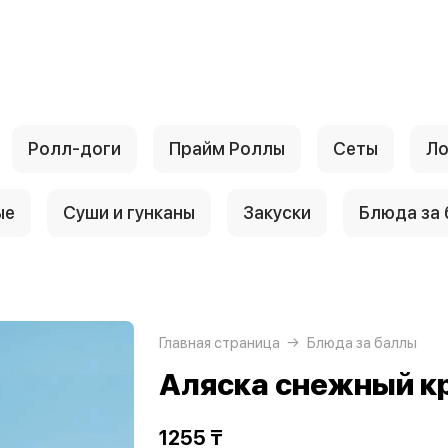
Ролл-доги
Прайм Роллы
Сеты
Ло
ые
Суши и гунканы
Закуски
Блюда за
Главная страница
Блюда за баллы
Аляска снежный кр
1255 ₸