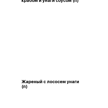
крабом и унаги соусом (п)
Жареный с лососем унаги
(п)