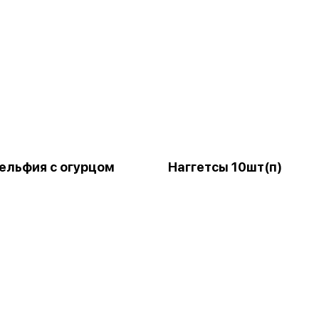
льфия с огурцом
Наггетсы 10шт(п)