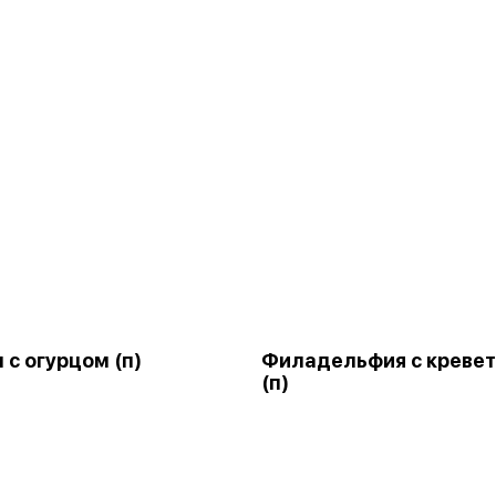
 с огурцом (п)
Филадельфия с креве
(п)