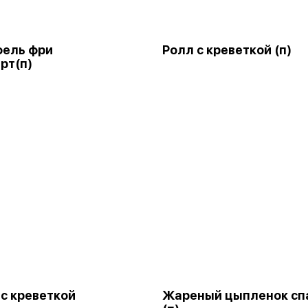
фель фри
Ролл с креветкой (п)
рт(п)
 с креветкой
Жареный цыпленок сп