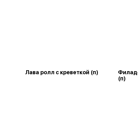
Лава ролл с креветкой (п)
Филаде
(п)