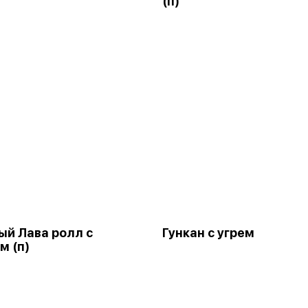
(п)
й Лава ролл с
Гункан с угрем
м (п)