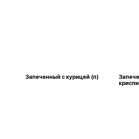
Запеченный с курицей (п)
Запеч
криспи