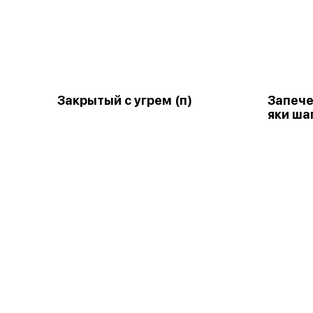
Закрытый с угрем (п)
Запече
яки ша