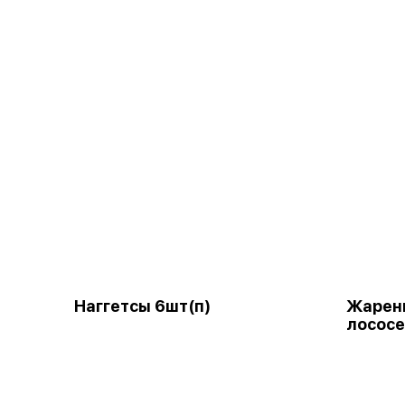
Наггетсы 6шт(п)
Жарены
лососе