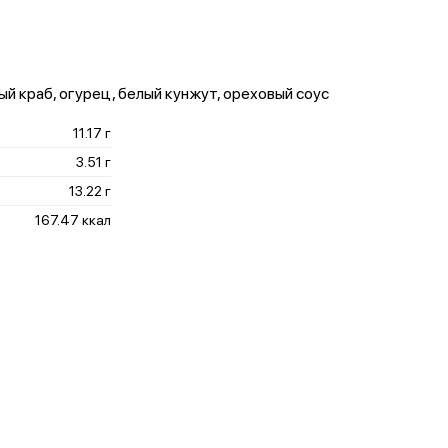
ный краб, огурец, белый кунжут, ореховый соус
11.17 г
3.51 г
13.22 г
167.47 ккал