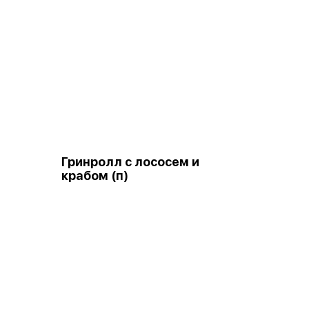
Гринролл с лососем и
крабом (п)