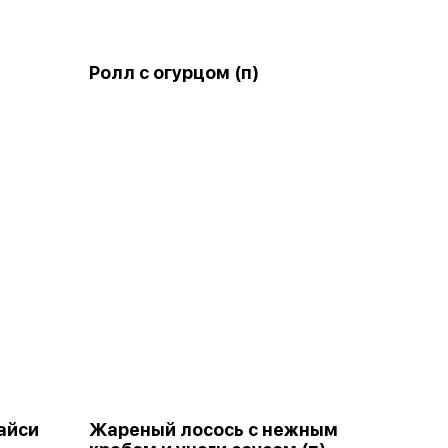
Ролл с огурцом (п)
айси
Жареный лосось с нежным