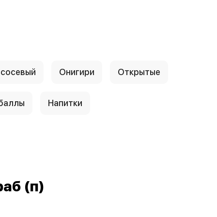
сосевый
Онигири
Открытые
 баллы
Напитки
аб (п)