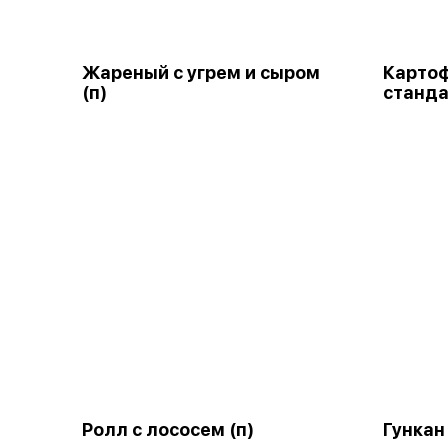
Жареный с угрем и сыром
Карто
(п)
станда
Ролл с лососем (п)
Гункан