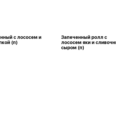
нный с лососем и
Запеченный ролл с
пкой (п)
лососем яки и сливоч
сыром (п)