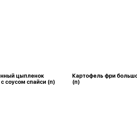
енный цыпленок
Картофель фри больш
 с соусом спайси (п)
(п)