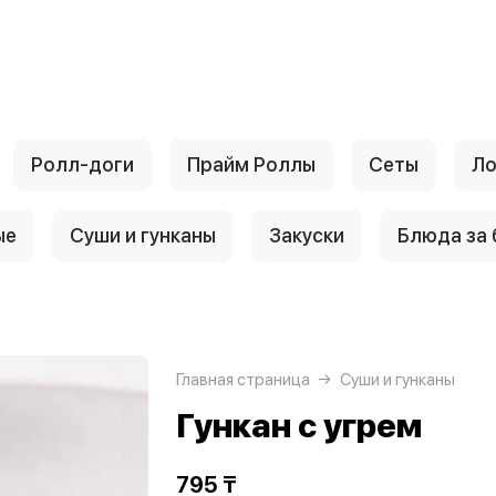
Ролл-доги
Прайм Роллы
Сеты
Ло
ые
Суши и гунканы
Закуски
Блюда за
Главная страница
Суши и гунканы
Гункан с угрем
795 ₸