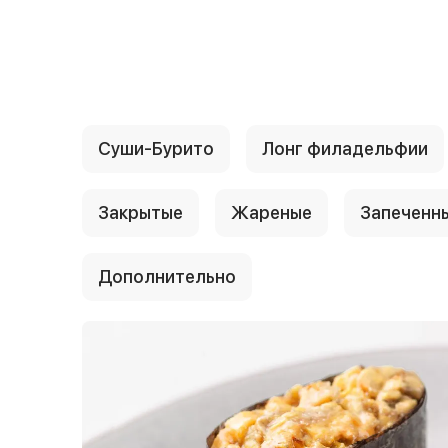
{{ textContacts }}
Суши-Бурито
Лонг филадельфии
Закрытые
Жареные
Запеченн
Дополнительно