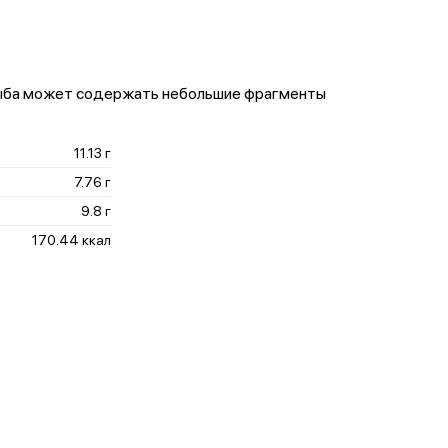
 *Рыба может содержать небольшие фрагменты
11.13 г
7.76 г
9.8 г
170.44 ккал