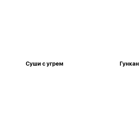
Суши с угрем
Гункан