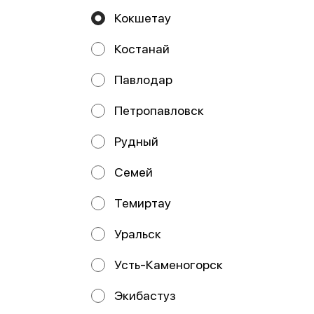
Кокшетау
Костанай
Павлодар
Онигири с
Онигири с крабом
цыпленком спайси
Петропавловск
Рудный
Семей
Работает на эффективном ядре
Foodpicásso
ver. 3.2
Темиртау
Политика конфиденциальности
Уральск
Публичная оферта
Усть-Каменогорск
Акции, скидки, кэшбэк − в нашем приложении!
Экибастуз