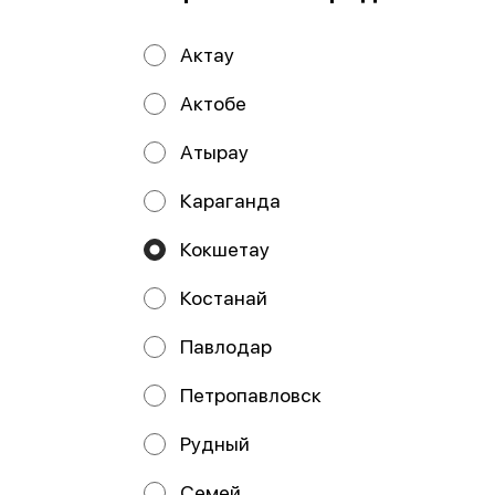
Энерг. ценность
162.82 ккал
Актау
Мы рекомендуем
Актобе
Атырау
Караганда
Кокшетау
Костанай
Павлодар
Сет Лососевый Pro
Сет Лососевый 40
48 шт.
шт.
Петропавловск
Рудный
Семей