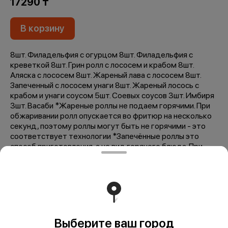
17290 ₸
В корзину
8шт. Филадельфия с огурцом 8шт. Филадельфия с
креветкой 8шт. Грин ролл с лососем и крабом 8шт.
Аляска с лососем 8шт. Жареный лава с лососем 8шт.
Запеченный с лососем унаги 8шт. Жареный лосось с
крабом и унаги соусом 5шт. Соевых соусов 3шт. Имбиря
3шт. Васаби *Жареные роллы не подаем горячими. При
обжаривании ролл опускается во фритюр на несколько
секунд, поэтому роллы могут быть не горячими - это
соответствует технологии *Запечённые роллы это
способ приготовления, а не вид горячего блюда. При
запекании прогревается только сырная шапочка. Роллы
могут быть тёплыми или комнатной температуры - это
особенность рецептуры.
Жиры
10.06 г
Белки
6.39 г
Выберите ваш город
Углеводы
11.7 г