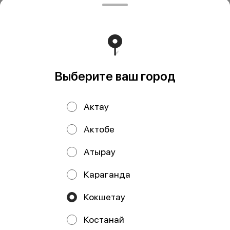
Coca-Cola 1 литр
900 ₸
Выберите ваш город
В корзину
Актау
Мы рекомендуем
Актобе
Атырау
Караганда
Кокшетау
Костанай