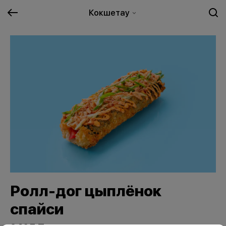
Кокшетау
Ролл-дог цыплёнок
спайси