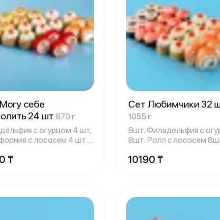
 Могу себе
Сет Любимчики 32 ш
волить 24 шт
870 г
1055 г
дельфия с огурцом 4 шт,
8шт. Филадельфия с ог
форния с лососем 4 шт,
8шт. Ролл с лососем 8ш
ч
Запеченн
0 ₸
10190 ₸