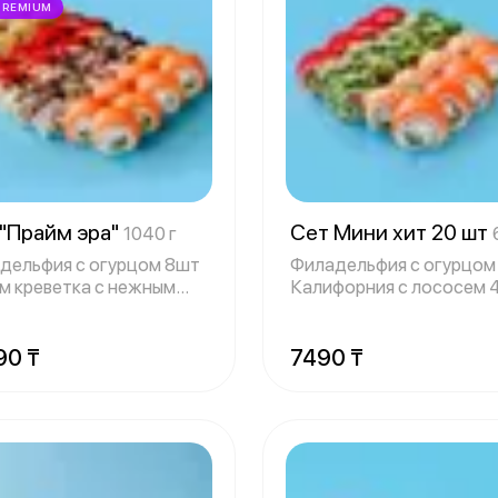
PREMIUM
 "Прайм эра"
Сет Мини хит 20 шт
1040 г
дельфия с огурцом 8шт
Филадельфия с огурцом
м креветка с нежным
Калифорния с лососем 
м и у
Филаде
90 ₸
7490 ₸