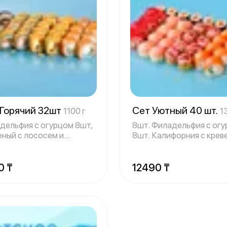
 Горячий 32шт
Сет Уютный 40 шт.
1100 г
1
дельфия с огурцом 8шт,
8шт. Филадельфия с ог
ный с лососем и
8шт. Калифорния с крев
ильей (ос
темпу
0 ₸
12490 ₸