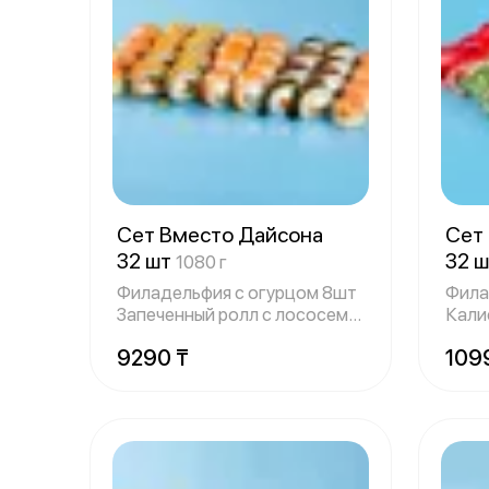
Сет Вместо Дайсона
Сет
32 шт
32 
1080 г
Филадельфия с огурцом 8шт
Фила
Запеченный ролл с лососем
Калиф
яки и сл
Фила
9290 ₸
109