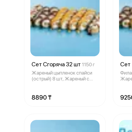
Сет Сгоряча 32 шт
Сет
1150 г
Жареный цыпленок спайси
Фила
(острый) 8 шт, Жареный с
Жаре
угрем и сыр
торт
8890 ₸
925