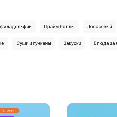
 филадельфии
Прайм Роллы
Лососевый
ые
Суши и гунканы
Закуски
Блюда за
4 ЧЕЛОВЕКА