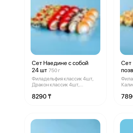
Сет Наедине с собой
Сет
24 шт
поз
750 г
Филадельфия классик 4шт,
Фила
Дракон классик 4шт,
Кали
Калифорния c ло
Запе
8290 ₸
789