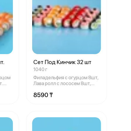
т.
Сет Под Кинчик 32 шт
1040 г
урцом
Филадельфия с огурцом 8шт,
т.
Лава ролл с лососем 8шт,
Ролл с о
8590 ₸