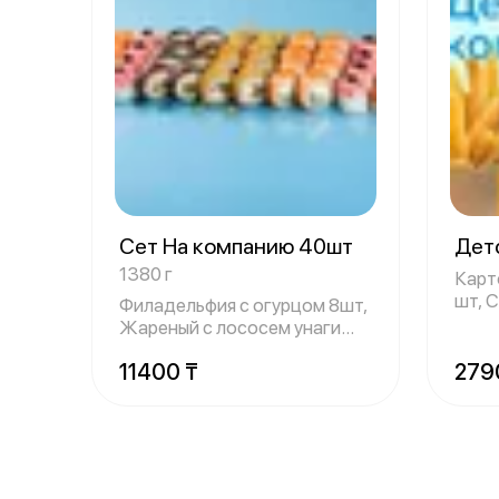
Сет На компанию 40шт
Дет
1380 г
Карто
шт, С
Филадельфия с огурцом 8шт,
и
Жареный с лососем унаги
8шт,Запеч
11400 ₸
279