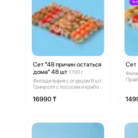
Сет "48 причин остаться
Сет
дома" 48 шт
1700 г
Фила
Прай
Филадельфия с огурцом 8 шт.
крабо
Гринролл с лососем и крабом
8 шт
16990 ₸
149