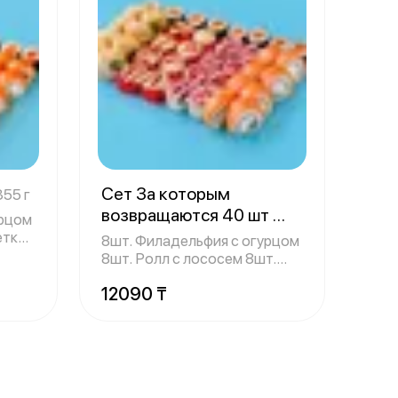
Сет За которым
355 г
возвращаются 40 шт
урцом
еткой
1259 г
8шт. Филадельфия с огурцом
8шт. Ролл с лососем 8шт.
Жареный
12090 ₸