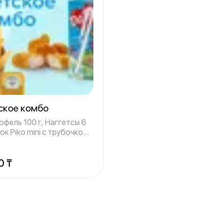
ское комбо
фель 100 г, Наггетсы 6
ок Piko mini с трубочкой
0 ₸