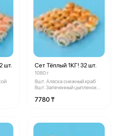
2 шт.
Сет Тёплый 1КГ! 32 шт.
1080 г
кой
8шт. Аляска снежный краб
8шт. Запеченный цыпленок
криспи с с
7780 ₸