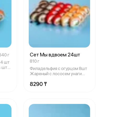
Сет Мы вдвоем 24шт
640 г
810 г
 4 шт
4 шт
Филадельфия с огурцом 8шт
Жареный с лососем унаги
8шт Калифо
8290 ₸