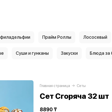
 филадельфии
Прайм Роллы
Лососевый
ые
Суши и гунканы
Закуски
Блюда за
Главная страница
Сеты
Сет Сгоряча 32 шт
8890 ₸