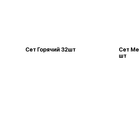
Сет Горячий 32шт
Сет Ме
шт