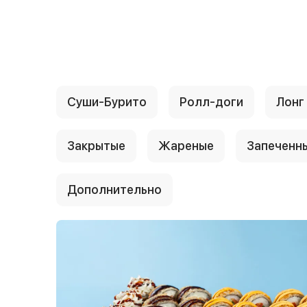
{{ textContacts }}
Суши-Бурито
Ролл-доги
Лонг
Закрытые
Жареные
Запеченн
Дополнительно