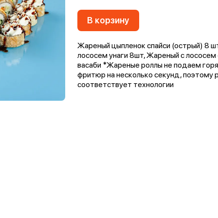
В корзину
Жареный цыпленок спайси (острый) 8 шт
лососем унаги 8шт, Жареный с лососем с
васаби *Жареные роллы не подаем горя
фритюр на несколько секунд, поэтому р
соответствует технологии