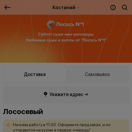
Костанай
Доставка
Самовывоз
Укажите адрес →
Лососевый
Начнём
работу
в
11:00.
Оформите
предзаказ,
и
он
отправится
на
кухню
в
первую
очередь!