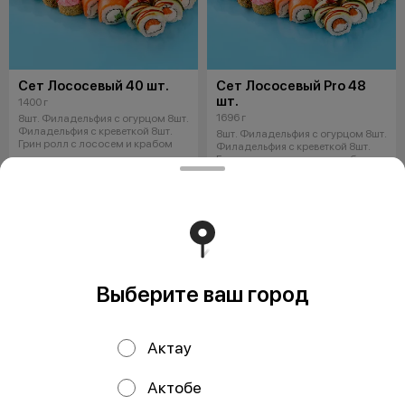
Сет Лососевый 40 шт.
Сет Лососевый Pro 48
шт.
1400 г
1696 г
8шт. Филадельфия с огурцом 8шт.
Филадельфия с креветкой 8шт.
8шт. Филадельфия с огурцом 8шт.
Грин ролл с лососем и крабом
Филадельфия с креветкой 8шт.
Грин ролл с лососем и крабом
14040 ₸
16560 ₸
Выберите ваш город
Актау
Актобе