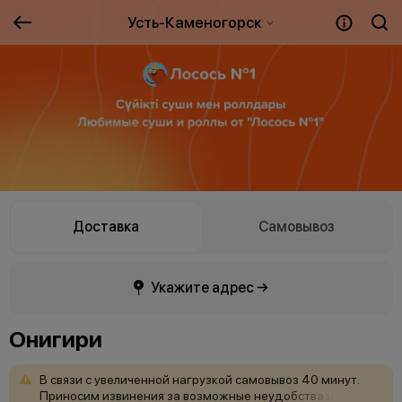
Усть-Каменогорск
Доставка
Самовывоз
Укажите адрес →
Онигири
В
связи
с
увеличенной
нагрузкой
самовывоз
40
минут.
Приносим
извинения
за
возможные
неудобства
и