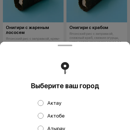
Онигири с жареным
Онигири с крабом
лососем
Японский рис с заправкой,
снежный краб, свежие огурцы,
Японский рис с заправкой, крем-
нори, капля орехового соуса для
чиз, жареный лосось в соусе
соч
унаги, свежие огурцы, нори, кап
1795 ₸
1595 ₸
ОСТРОЕ
Выберите ваш город
Актау
Актобе
Атырау