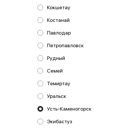
Кокшетау
Костанай
Павлодар
Онигири с
Онигири с крабом
цыпленком спайси
Петропавловск
Рудный
Семей
Работает на эффективном ядре
Foodpicásso
ver. 3.2
Темиртау
Политика конфиденциальности
Уральск
Публичная оферта
Усть-Каменогорск
Акции, скидки, кэшбэк − в нашем приложении!
Экибастуз