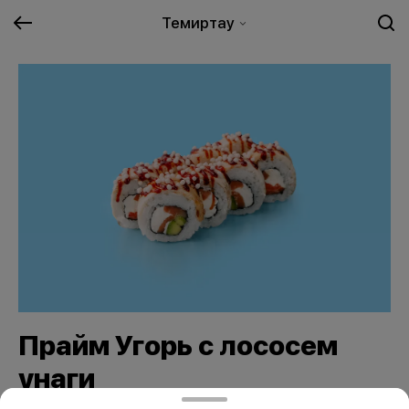
Темиртау
Прайм Угорь с лососем
унаги