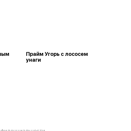
жным
Прайм Угорь с лососем
унаги
нфиденциальности