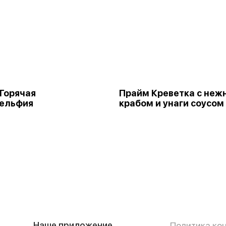
Горячая
Прайм Креветка с не
ельфия
крабом и унаги соусом
Наше приложение
Политика ко