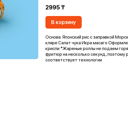
2995 ₸
В корзину
Основа: Японский рис с заправкой Морс
кляре Салат чука Икра масаго Оформлен
криспи *Жареные роллы не подаем горя
фритюр на несколько секунд, поэтому р
соответствует технологии