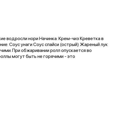
кие водросли нори Начинка: Крем-чиз Креветка в
ие: Соус унаги Соус спайси (острый) Жареный лук
чими. При обжаривании ролл опускается во
оллы могут быть не горячими - это