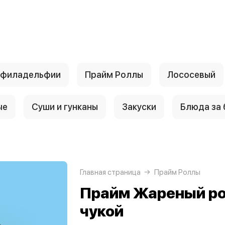
 филадельфии
Прайм Роллы
Лососевый
ые
Суши и гунканы
Закуски
Блюда за
Главная страница
Прайм Роллы
Прайм Жареный рол
чукой