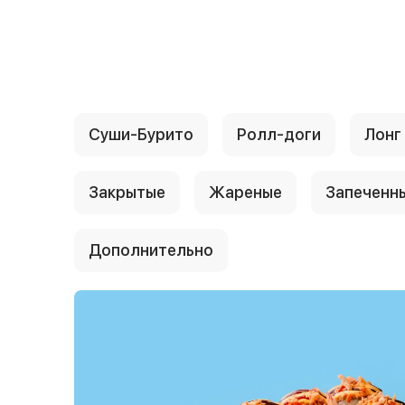
{{ textContacts }}
Суши-Бурито
Ролл-доги
Лонг
Закрытые
Жареные
Запеченн
Дополнительно