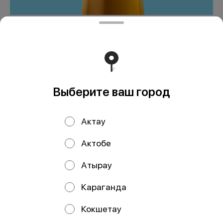
FuseTea Манго Ромашка
0,5
800 ₸
Выберите ваш город
В корзину
Актау
Мы рекомендуем
Актобе
Атырау
Караганда
Кокшетау