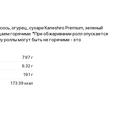
сось, огурец, сухари Kaneshiro Premium, зеленый
одаем горячими. *При обжаривании ролл опускается
у роллы могут быть не горячими - это
7.97 г
6.32 г
19.1 г
173.39 ккал