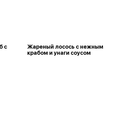
б с
Жареный лосось с нежным
крабом и унаги соусом