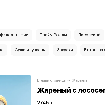
 филадельфии
Прайм Роллы
Лососевый
ые
Суши и гунканы
Закуски
Блюда за
Главная страница
Жареные
Жареный с лососе
2745 ₸