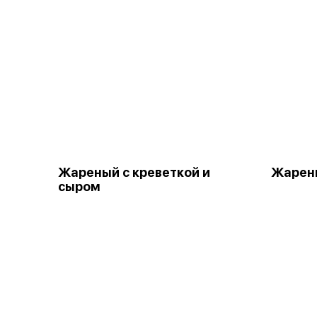
Жареный с креветкой и
Жарены
сыром