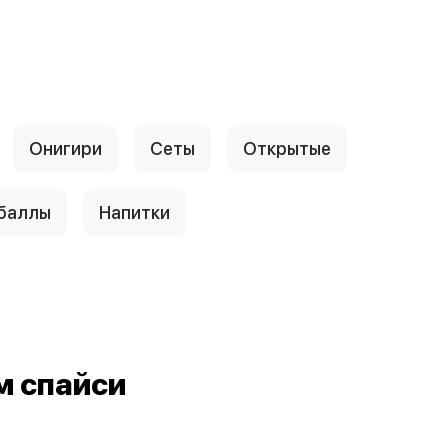
Онигири
Сеты
Открытые
 баллы
Напитки
м спайси