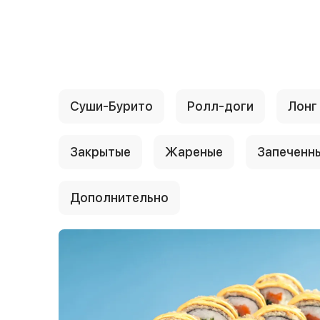
{{ textContacts }}
Суши-Бурито
Ролл-доги
Лонг
Закрытые
Жареные
Запеченн
Дополнительно