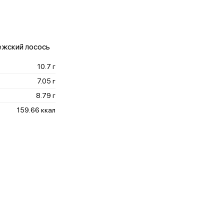
вежский лосось
10.7 г
7.05 г
8.79 г
159.66 ккал