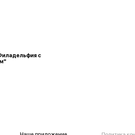
Филадельфия с
м"
Наше приложение
Политика ко