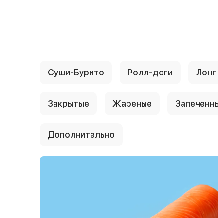
{{ textContacts }}
Суши-Бурито
Ролл-доги
Лонг
Закрытые
Жареные
Запеченн
Дополнительно