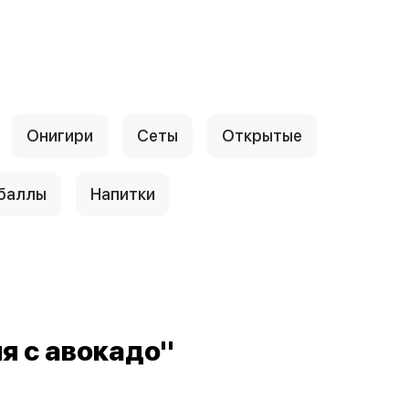
Онигири
Сеты
Открытые
 баллы
Напитки
я с авокадо"