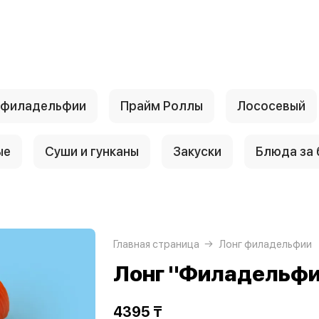
 филадельфии
Прайм Роллы
Лососевый
ые
Суши и гунканы
Закуски
Блюда за
Главная страница
Лонг филадельфии
Лонг "Филадельфи
4395 ₸