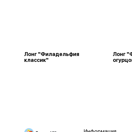
Лонг "Филадельфия
Лонг "
классик"
огурцо
Информация