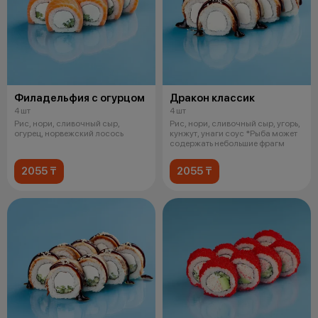
Филадельфия с огурцом
Дракон классик
4 шт
4 шт
Рис, нори, сливочный сыр,
Рис, нори, сливочный сыр, угорь,
огурец, норвежский лосось
кунжут, унаги соус *Рыба может
содержать небольшие фрагм
2055 ₸
2055 ₸