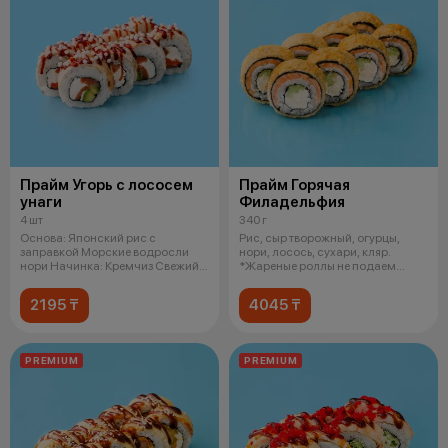
Прайм Угорь с лососем
Прайм Горячая
унаги
Филадельфия
4 шт
340 г
Основа: Японский рис с
Рис, сыр творожный, огурцы,
заправкой Морские водросли
нори, лосось, сухари, кляр.
нори Начинка: Кремчиз Свежий
*Жареные роллы не подаем
лосось Сп
горячими
2195 ₸
4045 ₸
PREMIUM
PREMIUM