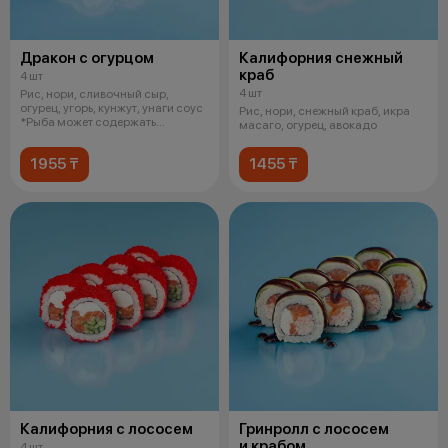
Дракон с огурцом
Калифорния снежный
краб
4 шт
4 шт
Рис, нори, сливочный сыр,
огурец, угорь, кунжут, унаги соус
Рис, нори, снежный краб, икра
*Рыба может содержать
масаго, огурец, авокадо
небольши
1955 ₸
1455 ₸
Калифорния с лососем
Гринролл с лососем
и крабом
4 шт