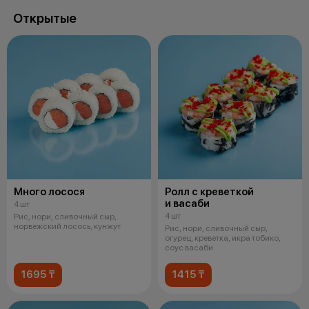
Открытые
Много лосося
Ролл с креветкой
и васаби
4 шт
4 шт
Рис, нори, сливочный сыр,
норвежский лосось, кунжут
Рис, нори, сливочный сыр,
огурец, креветка, икра тобико,
соус васаби
1695 ₸
1415 ₸