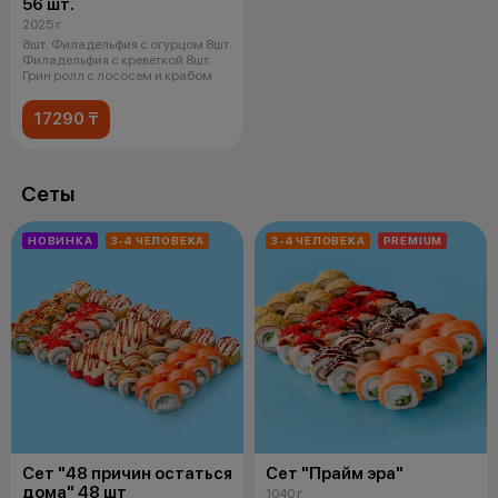
56 шт.
2025 г
8шт. Филадельфия с огурцом 8шт.
Филадельфия с креветкой 8шт.
Грин ролл с лососем и крабом
17290 ₸
Сеты
НОВИНКА
3-4 ЧЕЛОВЕКА
3-4 ЧЕЛОВЕКА
PREMIUM
Сет "48 причин остаться
Сет "Прайм эра"
дома" 48 шт
1040 г