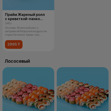
Прайм Жареный ролл
с креветкой-панко
и чукой
345 г
Основа: Японский рис с
заправкой Морские водросли
нори Начинка: Крем-чиз
Креветка в кляре
2995 ₸
Лососевый