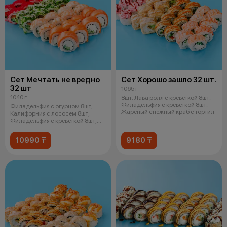
Сет Мечтать не вредно
Сет Хорошо зашло 32 шт.
32 шт
1065 г
1040 г
8шт. Лава ролл с креветкой 8шт.
Филадельфия с креветкой 8шт.
Филадельфия с огурцом 8шт,
Жареный снежный краб с тортил
Калифорния с лососем 8шт,
Филадельфия с креветкой 8шт,
Чука р
10990 ₸
9180 ₸