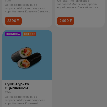
305 г
Основа: Японский рис с
заправкой Морские водросли
Основа: Японский рис с
нори Начинка: Свежий лосось
заправкой Морские водросли
Кремчи
нори Начинка: Креветки Свежие
огурцы
2390 ₸
2490 ₸
НОВИНКА
ОСТРОЕ
Суши-Бурито
с цыплёнком
270 г
Основа: Японский рис с
заправкой Морские водросли
нори Начинка: Копченый
цыпленок Спайси