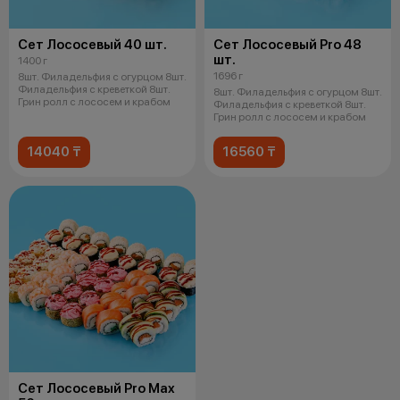
Сет Лососевый 40 шт.
Сет Лососевый Pro 48
шт.
1400 г
1696 г
8шт. Филадельфия с огурцом 8шт.
Филадельфия с креветкой 8шт.
8шт. Филадельфия с огурцом 8шт.
Грин ролл с лососем и крабом
Филадельфия с креветкой 8шт.
Грин ролл с лососем и крабом
14040 ₸
16560 ₸
Сет Лососевый Pro Max