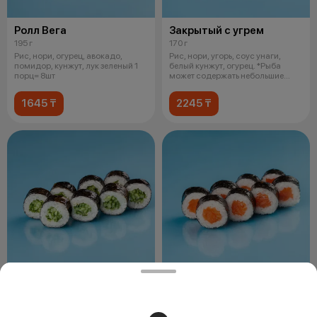
Ролл Вега
Закрытый с угрем
195 г
170 г
Рис, нори, огурец, авокадо,
Рис, нори, угорь, соус унаги,
помидор, кунжут, лук зеленый 1
белый кунжут, огурец. *Рыба
порц= 8шт
может содержать небольшие
фрагме
1645 ₸
2245 ₸
Ролл с огурцом
Ролл с лососем
145 г
150 г
Рис, нори, огурец, кунжут. 1 порц=
Рис, нори, норвежский лосось. 1