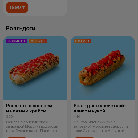
1990 ₸
Ролл-доги
НОВИНКА
ОСТРОЕ
ОСТРОЕ
Ролл-дог с лососем
Ролл-дог с креветкой-
и нежным крабом
панко и чукой
380 г
440 г
Основа: Японский рис с
Основа: Японский рис с
заправкой Морские водросли
заправкой Морские водоросли
нори Сухари панко Панировка:
нори Сухари панко Начинка:
Легкий
Креветка в