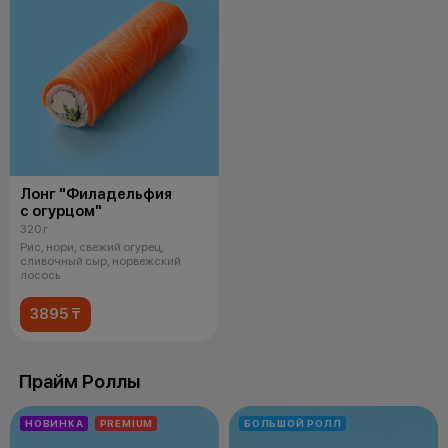
Лонг "Филадельфия
с огурцом"
320 г
Рис, нори, свежий огурец,
сливочный сыр, норвежский
лосось
3895 ₸
Прайм Роллы
НОВИНКА
PREMIUM
БОЛЬШОЙ РОЛЛ