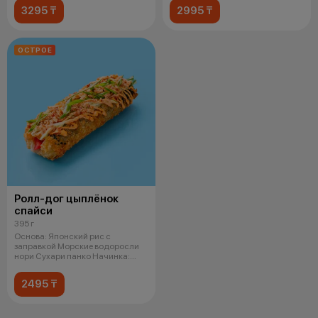
3295 ₸
2995 ₸
ОСТРОЕ
Ролл-дог цыплёнок
спайси
395 г
Основа: Японский рис с
заправкой Морские водоросли
нори Сухари панко Начинка:
Копченая ку
2495 ₸