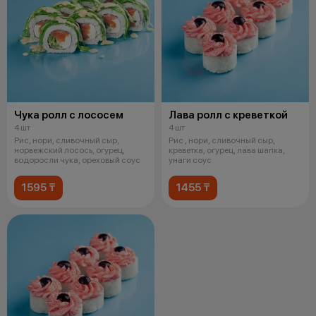
Чука ролл с лососем
Лава ролл с креветкой
4 шт
4 шт
Рис, нори, сливочный сыр,
Рис , нори, сливочный сыр,
норвежский лосось, огурец,
креветка, огурец, лава шапка,
водоросли чука, ореховый соус
унаги соус
1595 ₸
1455 ₸