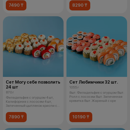
7490 ₸
8290 ₸
Сет Могу себе позволить
Сет Любимчики 32 шт.
24 шт
1055 г
870 г
8шт. Филадельфия с огурцом 8шт.
Ролл с лососем 8шт. Запеченная
Филадельфия с огурцом 4 шт,
креветка 8шт. Жареный с кре
Калифорния с лососем 4 шт,
Запеченный цыпленок криспи с
соусом
7890 ₸
10190 ₸