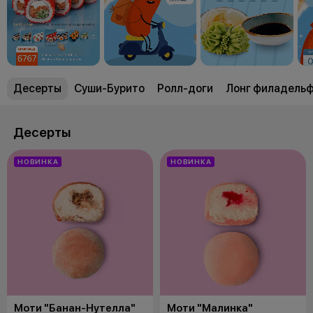
Десерты
Суши-Бурито
Ролл-доги
Лонг филадель
Десерты
НОВИНКА
НОВИНКА
Моти "Банан-Нутелла"
Моти "Малинка"