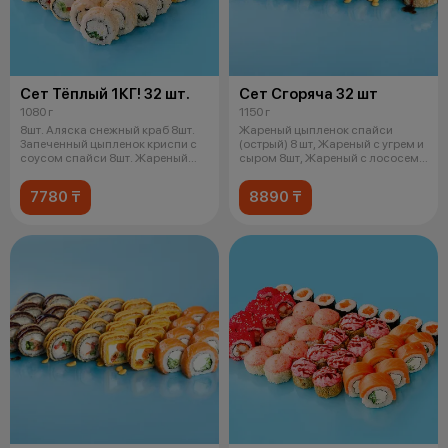
Сет Тёплый 1КГ! 32 шт.
Сет Сгоряча 32 шт
1080 г
1150 г
8шт. Аляска снежный краб 8шт.
Жареный цыпленок спайси
Запеченный цыпленок криспи с
(острый) 8 шт, Жареный с угрем и
соусом спайси 8шт. Жареный
сыром 8шт, Жареный с лососем
снеж
унаг
7780 ₸
8890 ₸