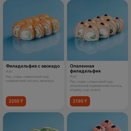
Филадельфия с авокадо
Опаленная
филадельфия
4 шт
4 шт
Рис, нори, сливочный сыр,
норвежский лосось, авокадо
Рис, нори, сливочный сыр,
опаленный норвежский лосось,
огурец, соус унаги
2255 ₸
2195 ₸