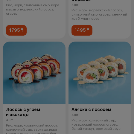
4 шт
Рис, нори, сливочный сыр, икра
масаго, норвежский лосось,
Рис, нори, норвежский лосось,
огурец
сливочный сыр, огурец, снежный
краб, унаги соус
1795 ₸
1495 ₸
Лосось с угрем
Аляска с лососем
и авокадо
4 шт
4 шт
Рис, нори, сливочный сыр,
новержский лосось, огурец,
Рис, нори, норвежский лосось,
белый кунжут, ореховый соус
сливочный сыр, авокадо, икра
масаго, угорь, унаги соус, бел