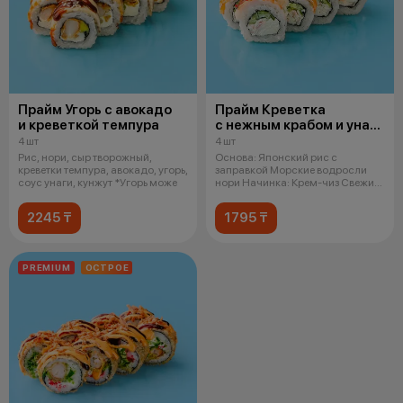
Прайм Угорь с авокадо
Прайм Креветка
и креветкой темпура
с нежным крабом и унаги
соусом
4 шт
4 шт
Рис, нори, сыр творожный,
Основа: Японский рис с
креветки темпура, авокадо, угорь,
заправкой Морские водросли
соус унаги, кунжут *Угорь може
нори Начинка: Крем-чиз Свежий
огурец Сн
2245 ₸
1795 ₸
PREMIUM
ОСТРОЕ