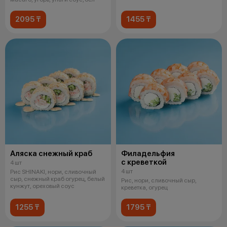
2095 ₸
1455 ₸
Аляска снежный краб
Филадельфия
с креветкой
4 шт
4 шт
Рис SHINAKI, нори, сливочный
сыр, снежный краб огурец, белый
Рис, нори, сливочный сыр,
кунжут, ореховый соус
креветка, огурец
1255 ₸
1795 ₸