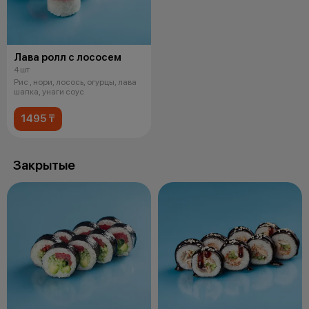
Лава ролл с лососем
4 шт
Рис , нори, лосось, огурцы, лава
шапка, унаги соус
1495 ₸
Закрытые