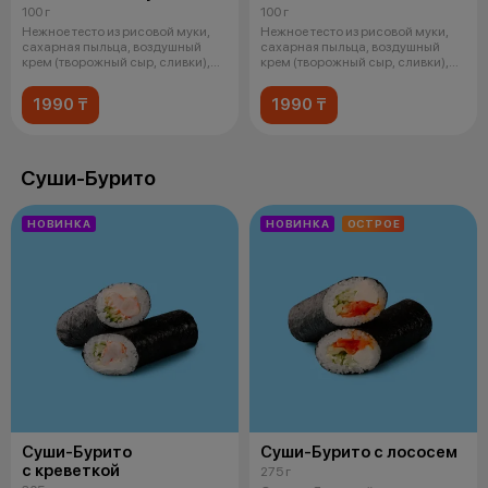
100 г
100 г
Нежное тесто из рисовой муки,
Нежное тесто из рисовой муки,
сахарная пыльца, воздушный
сахарная пыльца, воздушный
крем (творожный сыр, сливки),
крем (творожный сыр, сливки),
шок
соч
1990 ₸
1990 ₸
Суши-Бурито
НОВИНКА
НОВИНКА
ОСТРОЕ
Суши-Бурито
Суши-Бурито с лососем
с креветкой
275 г