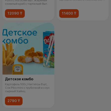
Ролл с лососем 8шт. Жареный
слив сыр
снежный краб с тортильей 8шт.
12090 ₸
11400 ₸
Детское комбо
Картофель 100 г, Наггетсы 6 шт,
Сок Piko mini с трубочкой и соус
сырный Хайнц
2790 ₸