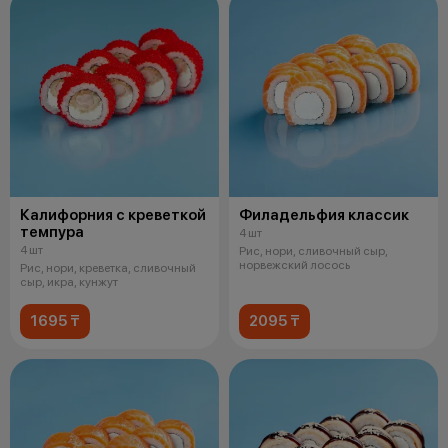
Калифорния с креветкой
Филадельфия классик
темпура
4 шт
4 шт
Рис, нори, сливочный сыр,
норвежский лосось
Рис, нори, креветка, сливочный
сыр, икра, кунжут
1695 ₸
2095 ₸