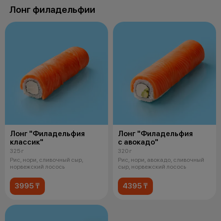
Лонг филадельфии
Лонг "Филадельфия
Лонг "Филадельфия
классик"
с авокадо"
325 г
320 г
Рис, нори, сливочный сыр,
Рис, нори, авокадо, сливочный
норвежский лосось
сыр, норвежский лосось
3995 ₸
4395 ₸