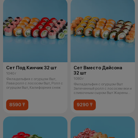
Сет Под Кинчик 32 шт
Сет Вместо Дайсона
32 шт
1040 г
1080 г
Филадельфия с огурцом 8шт,
Лава ролл с лососем 8шт, Ролл с
Филадельфия с огурцом 8шт
огурцом 8шт, Калифорния снеж
Запеченный ролл с лососем яки и
сливочным сыром 8шт Жареный
цыпл
8590 ₸
9290 ₸