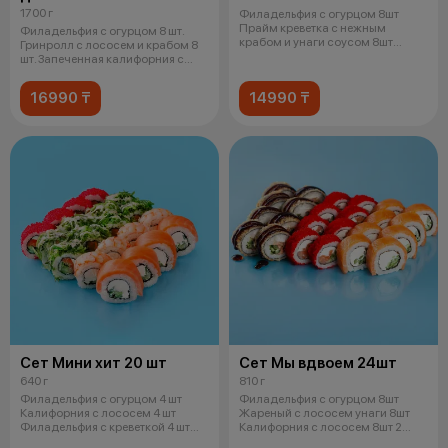
1700 г
Филадельфия с огурцом 8шт
Прайм креветка с нежным
Филадельфия с огурцом 8 шт.
крабом и унаги соусом 8шт
Гринролл с лососем и крабом 8
Прайм угорь с
шт. Запеченная калифорния с
крев
16990 ₸
14990 ₸
Сет Мини хит 20 шт
Сет Мы вдвоем 24шт
640 г
810 г
Филадельфия с огурцом 4 шт
Филадельфия с огурцом 8шт
Калифорния с лососем 4 шт
Жареный с лососем унаги 8шт
Филадельфия с креветкой 4 шт
Калифорния с лососем 8шт 2
Чука ро
соевых