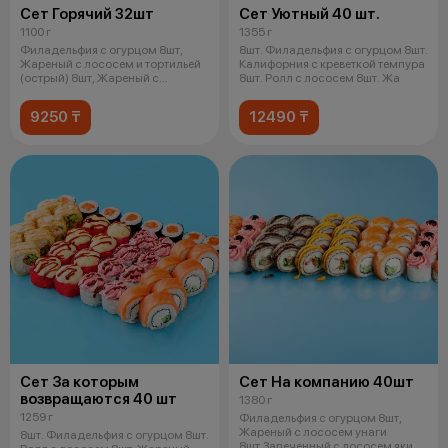
Сет Горячий 32шт
Сет Уютный 40 шт.
1100 г
1355 г
Филадельфия с огурцом 8шт,
8шт. Филадельфия с огурцом 8шт.
Жареный с лососем и тортильей
Калифорния с креветкой темпура
(острый) 8шт, Жареный с
8шт. Ролл с лососем 8шт. Жа
лососем у
9250 ₸
12490 ₸
Сет За которым
Сет На компанию 40шт
возвращаются 40 шт
1380 г
1259 г
Филадельфия с огурцом 8шт,
Жареный с лососем унаги
8шт. Филадельфия с огурцом 8шт.
8шт,Запеченный с лососем яки и