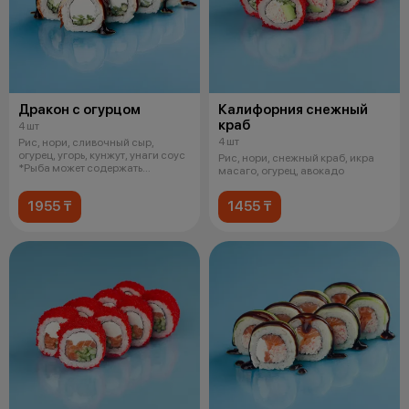
Дракон с огурцом
Калифорния снежный
краб
4 шт
4 шт
Рис, нори, сливочный сыр,
огурец, угорь, кунжут, унаги соус
Рис, нори, снежный краб, икра
*Рыба может содержать
масаго, огурец, авокадо
небольши
1955 ₸
1455 ₸