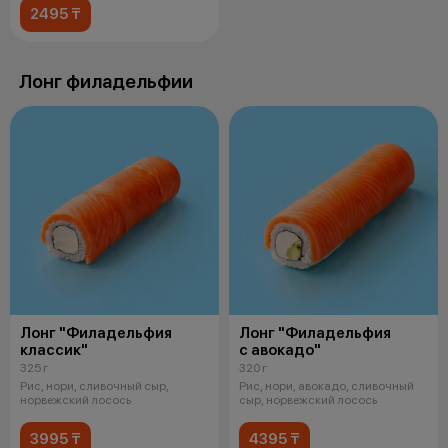
2495 ₸
Лонг филадельфии
Лонг "Филадельфия
Лонг "Филадельфия
классик"
с авокадо"
325 г
320 г
Рис, нори, сливочный сыр,
Рис, нори, авокадо, сливочный
норвежский лосось
сыр, норвежский лосось
3995 ₸
4395 ₸