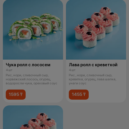
Чука ролл с лососем
Лава ролл с креветкой
4 шт
4 шт
Рис, нори, сливочный сыр,
Рис , нори, сливочный сыр,
норвежский лосось, огурец,
креветка, огурец, лава шапка,
водоросли чука, ореховый соус
унаги соус
1595 ₸
1455 ₸