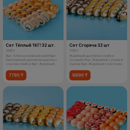
Сет Тёплый 1КГ! 32 шт.
Сет Сгоряча 32 шт
1080 г
1150 г
8шт. Аляска снежный краб 8шт.
Жареный цыпленок спайси
Запеченный цыпленок криспи с
(острый) 8 шт, Жареный с угрем и
соусом спайси 8шт. Жареный
сыром 8шт, Жареный с лососем
снеж
унаг
7780 ₸
8890 ₸