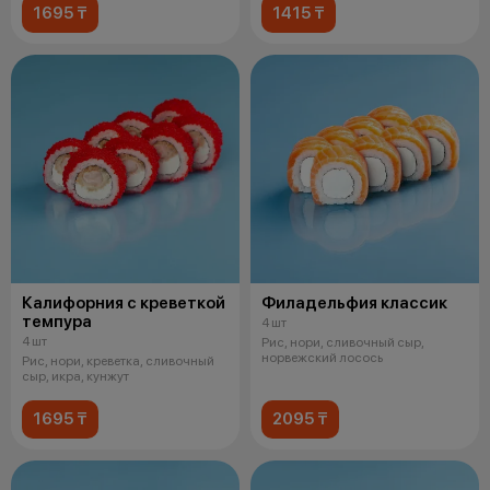
1695 ₸
1415 ₸
Калифорния с креветкой
Филадельфия классик
темпура
4 шт
4 шт
Рис, нори, сливочный сыр,
норвежский лосось
Рис, нори, креветка, сливочный
сыр, икра, кунжут
1695 ₸
2095 ₸