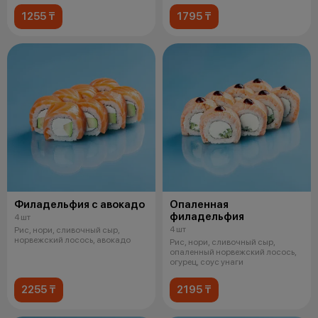
1255 ₸
1795 ₸
Филадельфия с авокадо
Опаленная
филадельфия
4 шт
4 шт
Рис, нори, сливочный сыр,
норвежский лосось, авокадо
Рис, нори, сливочный сыр,
опаленный норвежский лосось,
огурец, соус унаги
2255 ₸
2195 ₸