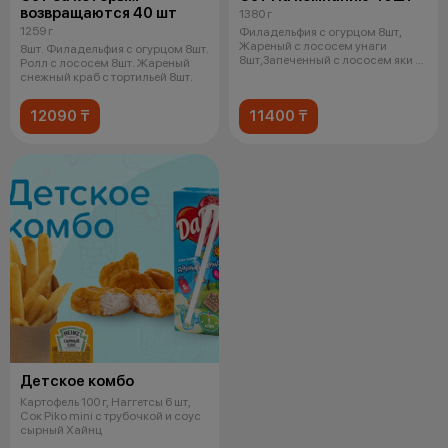
возвращаются 40 шт
1380 г
1259 г
Филадельфия с огурцом 8шт,
Жареный с лососем унаги
8шт. Филадельфия с огурцом 8шт.
8шт,Запеченный с лососем яки и
Ролл с лососем 8шт. Жареный
слив сыр
снежный краб с тортильей 8шт.
12090 ₸
11400 ₸
Детское комбо
Картофель 100 г, Наггетсы 6 шт,
Сок Piko mini с трубочкой и соус
сырный Хайнц