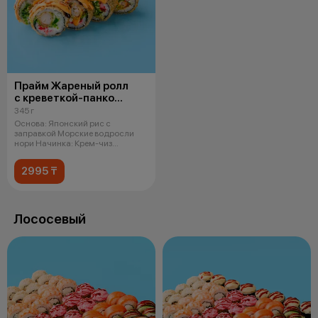
Прайм Жареный ролл
с креветкой-панко
и чукой
345 г
Основа: Японский рис с
заправкой Морские водросли
нори Начинка: Крем-чиз
Креветка в кляре
2995 ₸
Лососевый