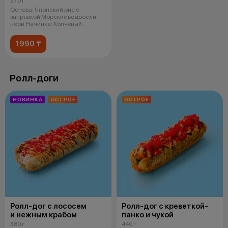
270 г
Основа: Японский рис с
заправкой Морские водросли
нори Начинка: Копченый
цыпленок Спайси
1990 ₸
Ролл-доги
НОВИНКА
ОСТРОЕ
ОСТРОЕ
Ролл-дог с лососем
Ролл-дог с креветкой-
и нежным крабом
панко и чукой
380 г
440 г