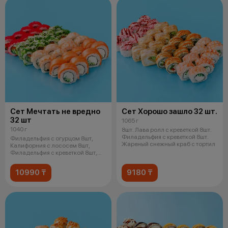
Сет Мечтать не вредно
Сет Хорошо зашло 32 шт.
32 шт
1065 г
1040 г
8шт. Лава ролл с креветкой 8шт.
Филадельфия с креветкой 8шт.
Филадельфия с огурцом 8шт,
Жареный снежный краб с тортил
Калифорния с лососем 8шт,
Филадельфия с креветкой 8шт,
Чука р
10990 ₸
9180 ₸