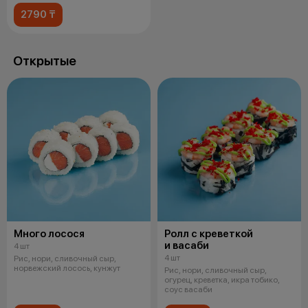
2790 ₸
Открытые
Много лосося
Ролл с креветкой
и васаби
4 шт
4 шт
Рис, нори, сливочный сыр,
норвежский лосось, кунжут
Рис, нори, сливочный сыр,
огурец, креветка, икра тобико,
соус васаби