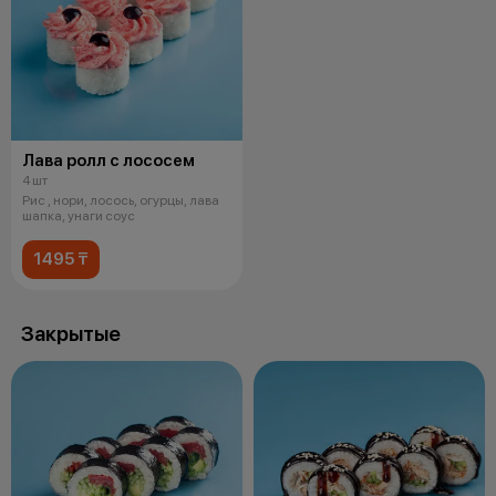
Лава ролл с лососем
4 шт
Рис , нори, лосось, огурцы, лава
шапка, унаги соус
1495 ₸
Закрытые