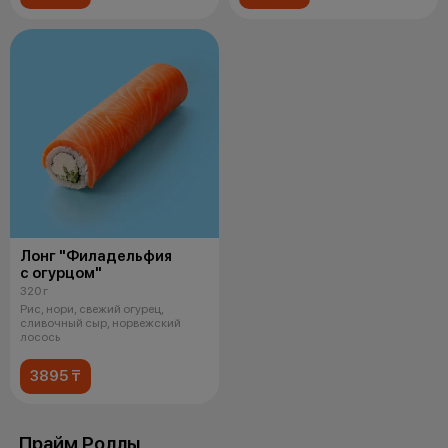
Лонг "Филадельфия
с огурцом"
320 г
Рис, нори, свежий огурец,
сливочный сыр, норвежский
лосось
3895 ₸
Прайм Роллы