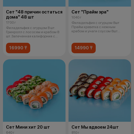
Сет "48 причин остаться
Сет "Прайм эра"
дома" 48 шт
1040 г
1700 г
Филадельфия с огурцом 8шт
Прайм креветка с нежным
Филадельфия с огурцом 8 шт.
крабом и унаги соусом 8шт
Гринролл с лососем и крабом 8
Прайм угорь с
шт. Запеченная калифорния с
крев
16990 ₸
14990 ₸
Сет Мини хит 20 шт
Сет Мы вдвоем 24шт
640 г
810 г