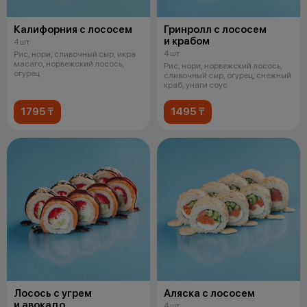
Калифорния с лососем
Гринролл с лососем
и крабом
4 шт
4 шт
Рис, нори, сливочный сыр, икра
масаго, норвежский лосось,
Рис, нори, норвежский лосось,
огурец
сливочный сыр, огурец, снежный
краб, унаги соус
1795 ₸
1495 ₸
Лосось с угрем
Аляска с лососем
и авокадо
4 шт