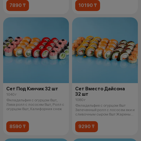
7890 ₸
10190 ₸
Сет Под Кинчик 32 шт
Сет Вместо Дайсона
32 шт
1040 г
1080 г
Филадельфия с огурцом 8шт,
Лава ролл с лососем 8шт, Ролл с
Филадельфия с огурцом 8шт
огурцом 8шт, Калифорния снеж
Запеченный ролл с лососем яки и
сливочным сыром 8шт Жареный
цыпл
8590 ₸
9290 ₸