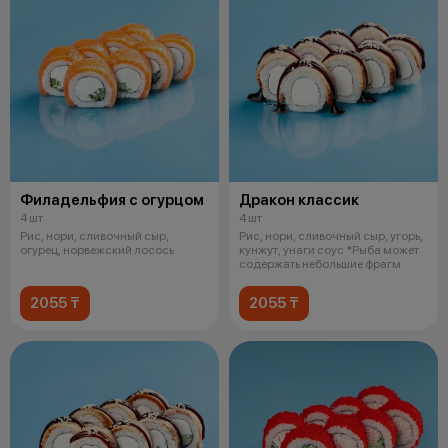
Филадельфия с огурцом
Дракон классик
4 шт
4 шт
Рис, нори, сливочный сыр,
Рис, нори, сливочный сыр, угорь,
огурец, норвежский лосось
кунжут, унаги соус *Рыба может
содержать небольшие фрагм
2055 ₸
2055 ₸