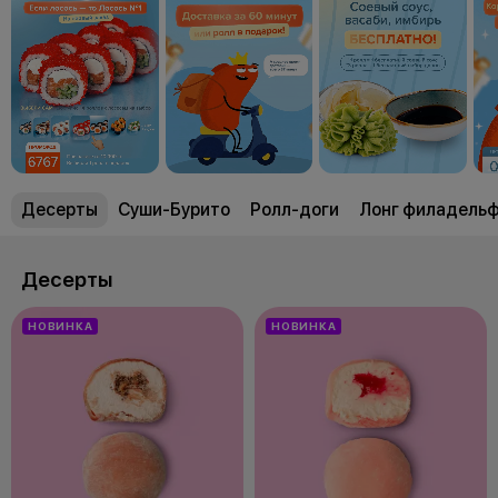
Десерты
Суши-Бурито
Ролл-доги
Лонг филадель
Десерты
НОВИНКА
НОВИНКА