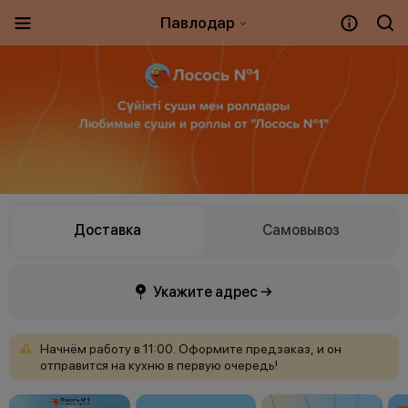
Павлодар
Доставка
Самовывоз
Укажите адрес →
Начнём
работу
в
11:00.
Оформите
предзаказ,
и
он
отправится
на
кухню
в
первую
очередь!