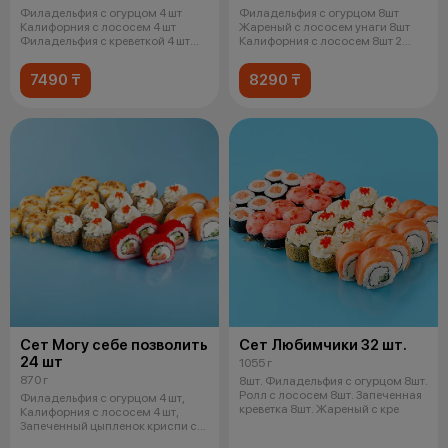
Филадельфия с огурцом 4 шт
Филадельфия с огурцом 8шт
Калифорния с лососем 4 шт
Жареный с лососем унаги 8шт
Филадельфия с креветкой 4 шт
Калифорния с лососем 8шт 2
Чука ро
соевых
7490 ₸
8290 ₸
Сет Могу себе позволить
Сет Любимчики 32 шт.
24 шт
1055 г
870 г
8шт. Филадельфия с огурцом 8шт.
Ролл с лососем 8шт. Запеченная
Филадельфия с огурцом 4 шт,
креветка 8шт. Жареный с кре
Калифорния с лососем 4 шт,
Запеченный цыпленок криспи с
соусом