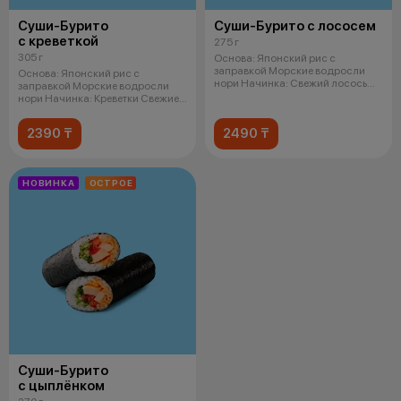
Суши-Бурито
Суши-Бурито с лососем
с креветкой
275 г
305 г
Основа: Японский рис с
заправкой Морские водросли
Основа: Японский рис с
нори Начинка: Свежий лосось
заправкой Морские водросли
Кремчи
нори Начинка: Креветки Свежие
огурцы
2390 ₸
2490 ₸
НОВИНКА
ОСТРОЕ
Суши-Бурито
с цыплёнком