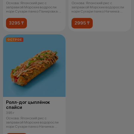
Основа: Японский рис с
Основа: Японский рис с
заправкой Морские водросли
заправкой Морские водоросли
нори Сухари панко Панировка:
нори Сухари панко Начинка:
Легкий
Креветка в
3295 ₸
2995 ₸
ОСТРОЕ
Ролл-дог цыплёнок
спайси
395 г
Основа: Японский рис с
заправкой Морские водоросли
нори Сухари панко Начинка:
Копченая ку