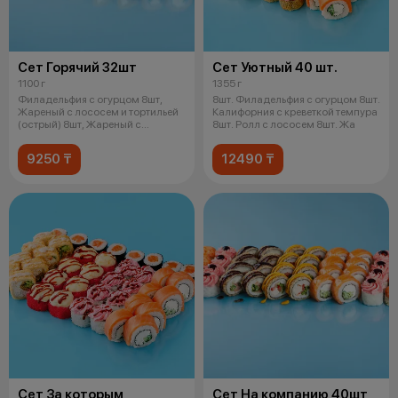
Сет Горячий 32шт
Сет Уютный 40 шт.
1100 г
1355 г
Филадельфия с огурцом 8шт,
8шт. Филадельфия с огурцом 8шт.
Жареный с лососем и тортильей
Калифорния с креветкой темпура
(острый) 8шт, Жареный с
8шт. Ролл с лососем 8шт. Жа
лососем у
9250 ₸
12490 ₸
Сет За которым
Сет На компанию 40шт