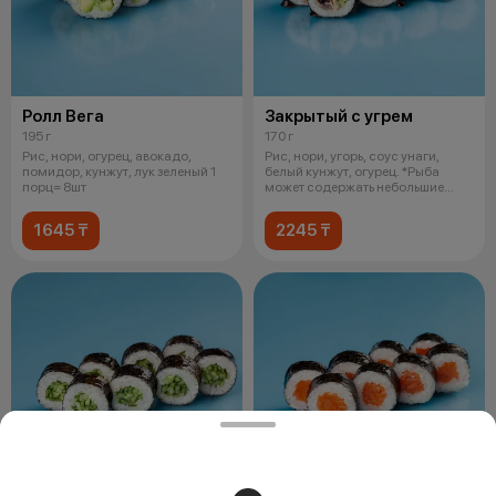
Ролл Вега
Закрытый с угрем
195 г
170 г
Рис, нори, огурец, авокадо,
Рис, нори, угорь, соус унаги,
помидор, кунжут, лук зеленый 1
белый кунжут, огурец. *Рыба
порц= 8шт
может содержать небольшие
фрагме
1645 ₸
2245 ₸