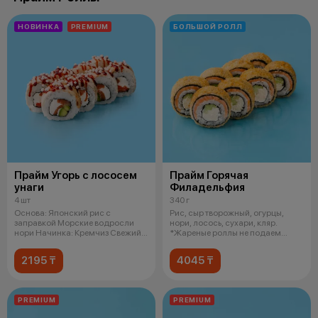
НОВИНКА
PREMIUM
БОЛЬШОЙ РОЛЛ
Прайм Угорь с лососем
Прайм Горячая
унаги
Филадельфия
4 шт
340 г
Основа: Японский рис с
Рис, сыр творожный, огурцы,
заправкой Морские водросли
нори, лосось, сухари, кляр.
нори Начинка: Кремчиз Свежий
*Жареные роллы не подаем
лосось Сп
горячими
2195 ₸
4045 ₸
PREMIUM
PREMIUM