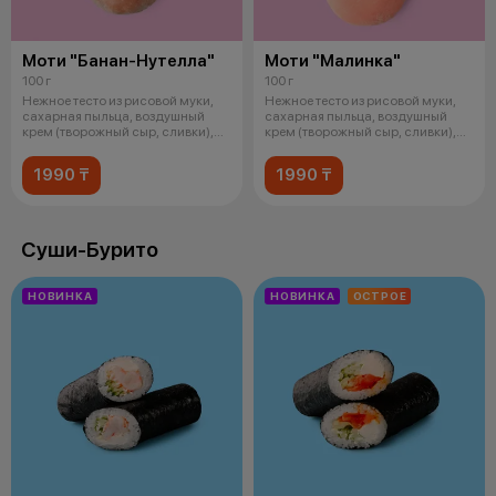
Моти "Банан-Нутелла"
Моти "Малинка"
100 г
100 г
Нежное тесто из рисовой муки,
Нежное тесто из рисовой муки,
сахарная пыльца, воздушный
сахарная пыльца, воздушный
крем (творожный сыр, сливки),
крем (творожный сыр, сливки),
шок
соч
1990 ₸
1990 ₸
Суши-Бурито
НОВИНКА
НОВИНКА
ОСТРОЕ