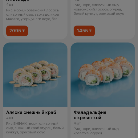
4 шт
Рис, нори, сливочный сыр,
новержский лосось, огурец,
Рис, нори, норвежский лосось,
белый кунжут, ореховый соус
сливочный сыр, авокадо, икра
масаго, угорь, унаги соус, бел
2095 ₸
1455 ₸
Аляска снежный краб
Филадельфия
с креветкой
4 шт
4 шт
Рис SHINAKI, нори, сливочный
сыр, снежный краб огурец, белый
Рис, нори, сливочный сыр,
кунжут, ореховый соус
креветка, огурец