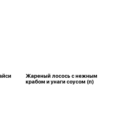
айси
Жареный лосось с нежным
крабом и унаги соусом (п)