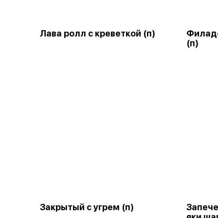
Лава ролл с креветкой (п)
Филаде
(п)
Закрытый с угрем (п)
Запече
яки ша