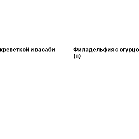
 креветкой и васаби
Филадельфия с огурц
(п)