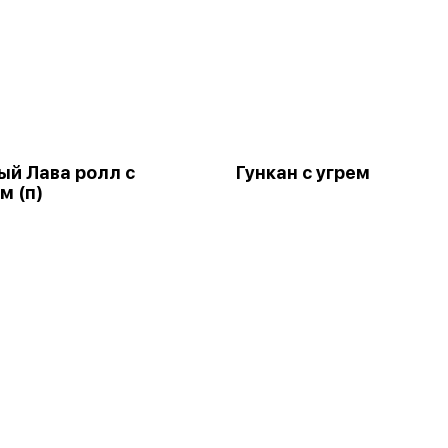
й Лава ролл с
Гункан с угрем
м (п)