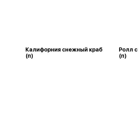
Калифорния снежный краб
Ролл с
(п)
(п)