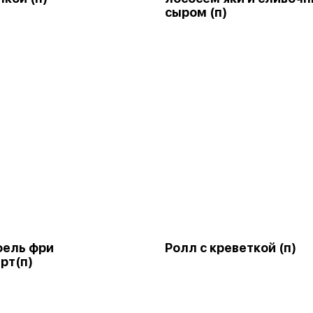
сыром (п)
фель фри
Ролл с креветкой (п)
рт(п)