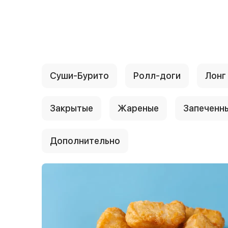
{{ textContacts }}
Суши-Бурито
Ролл-доги
Лонг
Закрытые
Жареные
Запеченн
Дополнительно