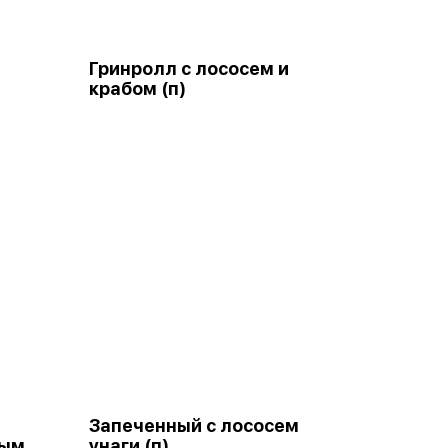
Гринролл с лососем и
крабом (п)
Запеченный с лососем
ным
унаги (п)