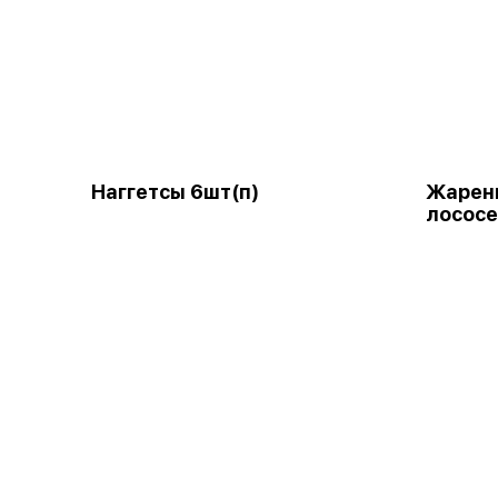
Наггетсы 6шт(п)
Жарены
лососе