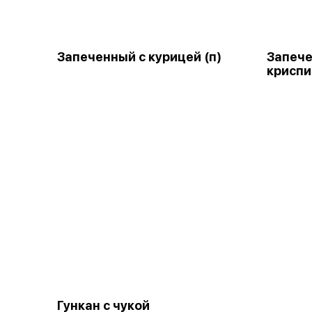
Запеченный с курицей (п)
Запеч
криспи
Гункан с чукой