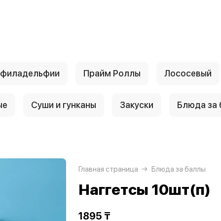
 филадельфии
Прайм Роллы
Лососевый
ые
Суши и гунканы
Закуски
Блюда за
Главная страница
Блюда за баллы
Наггетсы 10шт(п)
1895 ₸