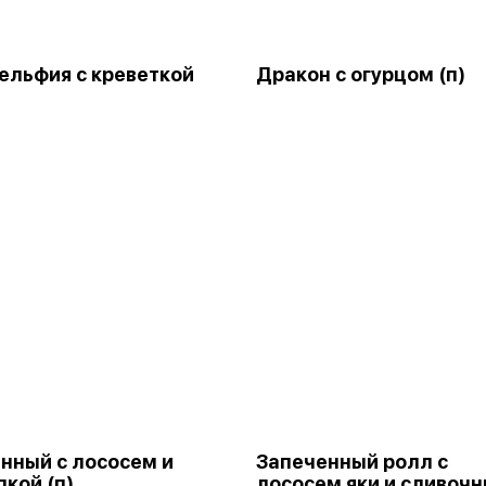
льфия с креветкой
Дракон с огурцом (п)
нный с лососем и
Запеченный ролл с
пкой (п)
лососем яки и сливоч