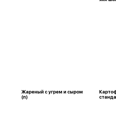
Жареный с угрем и сыром
Карто
(п)
станда