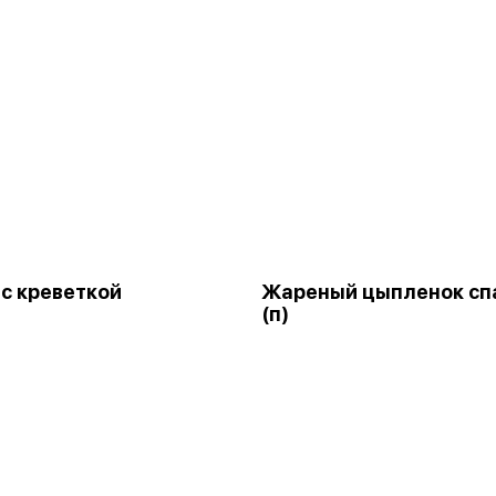
 с креветкой
Жареный цыпленок сп
(п)