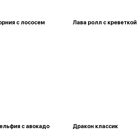
рния с лососем
Лава ролл с креветкой
льфия с авокадо
Дракон классик