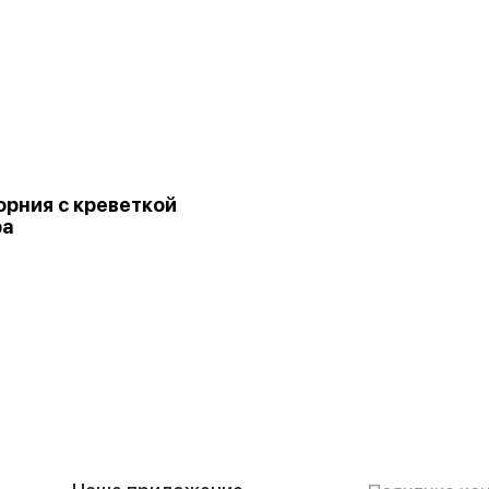
рния с креветкой
ра