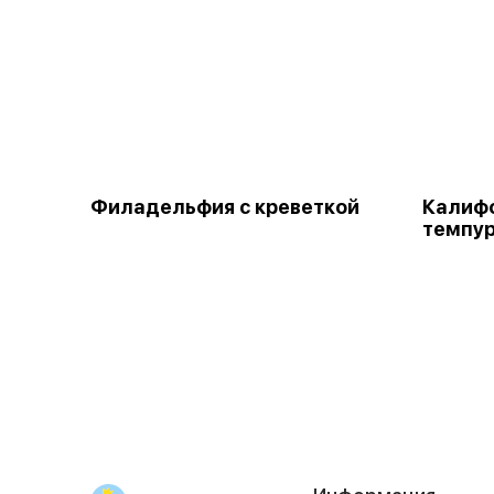
Филадельфия с креветкой
Калифо
темпу