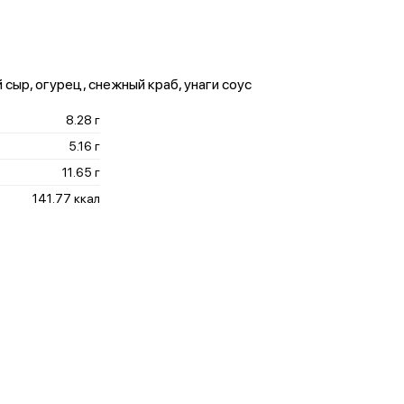
 сыр, огурец, снежный краб, унаги соус
8.28 г
5.16 г
11.65 г
141.77 ккал