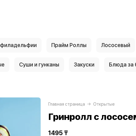
 филадельфии
Прайм Роллы
Лососевый
ые
Суши и гунканы
Закуски
Блюда за
Главная страница
Открытые
Гринролл с лососе
1495 ₸