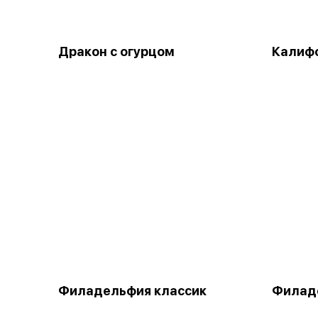
Дракон с огурцом
Калифо
Филадельфия классик
Филаде