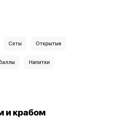
Сеты
Открытые
 баллы
Напитки
м и крабом