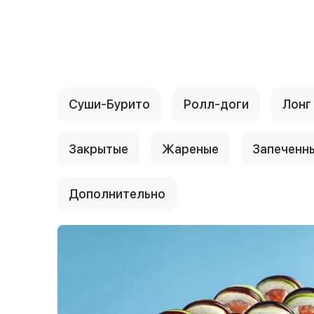
{{ textContacts }}
Суши-Бурито
Ролл-доги
Лонг
Закрытые
Жареные
Запеченн
Дополнительно