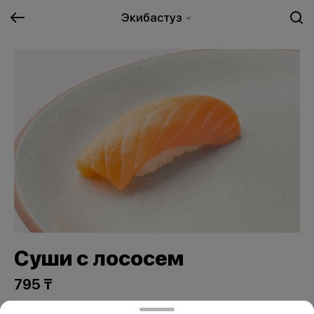
Экибастуз
Суши с лососем
795 ₸