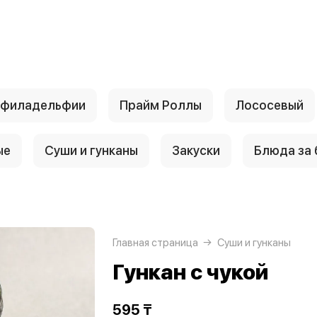
 филадельфии
Прайм Роллы
Лососевый
ые
Суши и гунканы
Закуски
Блюда за
Главная страница
Суши и гунканы
Гункан с чукой
595 ₸