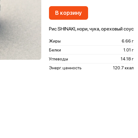
В корзину
Рис SHINAKI, нори, чука, ореховый соус
Жиры
6.66 г
Белки
1.01 г
Углеводы
14.18 г
Энерг. ценность
120.7 ккал