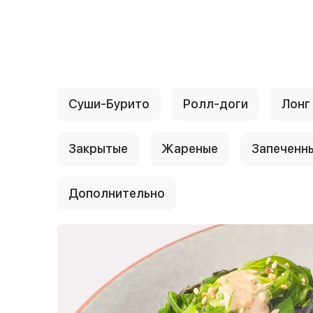
{{ textContacts }}
Суши-Бурито
Ролл-доги
Лонг
Закрытые
Жареные
Запеченн
Дополнительно