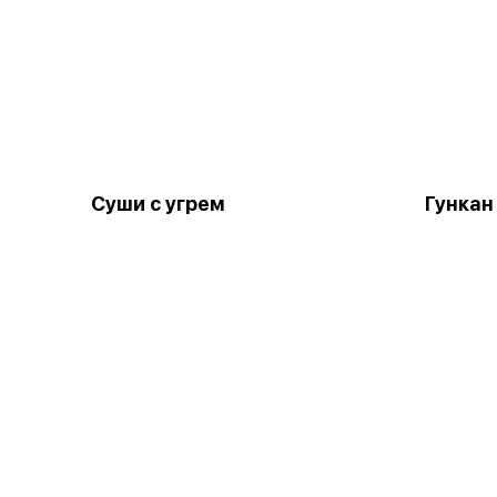
Суши с угрем
Гункан