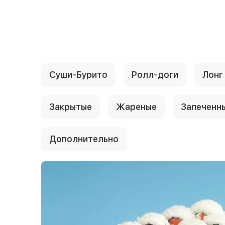
{{ textContacts }}
Суши-Бурито
Ролл-доги
Лонг
Закрытые
Жареные
Запеченн
Дополнительно