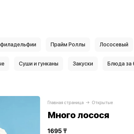
 филадельфии
Прайм Роллы
Лососевый
ые
Суши и гунканы
Закуски
Блюда за
Главная страница
Открытые
Много лосося
1695 ₸