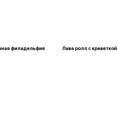
нная филадельфия
Лава ролл с креветкой