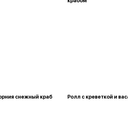
крабом
рния снежный краб
Ролл с креветкой и ва