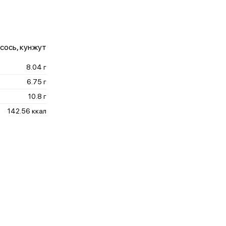
осось, кунжут
8.04 г
6.75 г
10.8 г
142.56 ккал