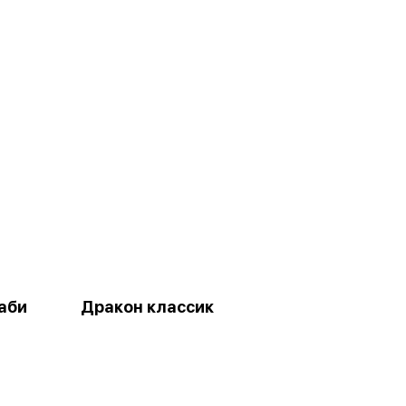
саби
Дракон классик