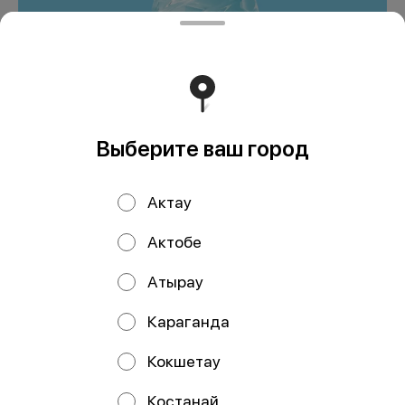
Bonaqua Негазированная
0,5
500 ₸
Выберите ваш город
В корзину
Актау
Мы рекомендуем
Актобе
Атырау
Караганда
Кокшетау
Костанай