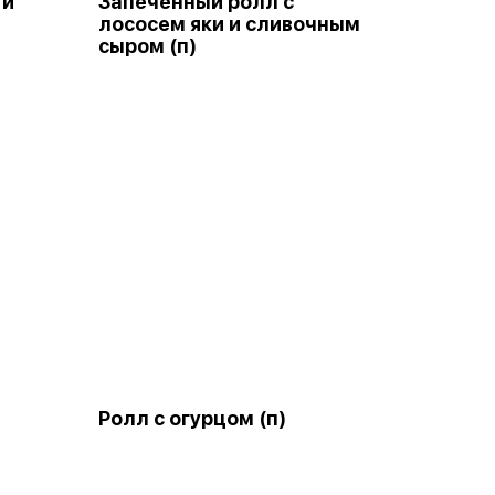
 и
Запеченный ролл с
лососем яки и сливочным
сыром (п)
Ролл с огурцом (п)