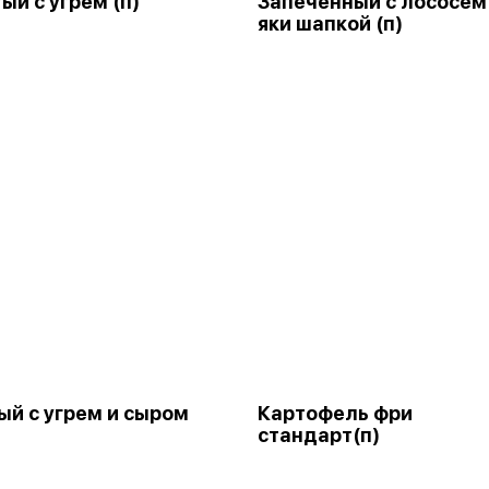
ый с угрем (п)
Запеченный с лососем
яки шапкой (п)
й с угрем и сыром
Картофель фри
стандарт(п)