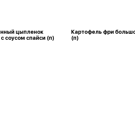
енный цыпленок
Картофель фри больш
 с соусом спайси (п)
(п)