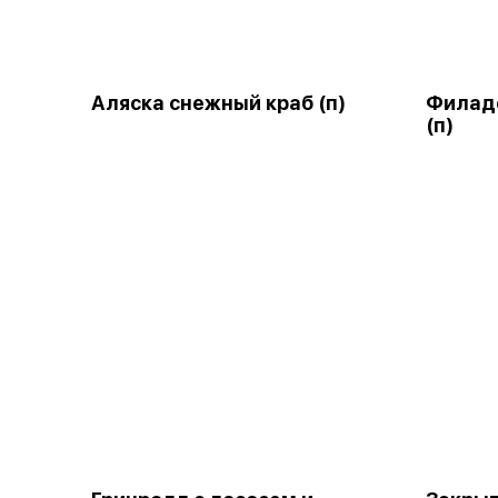
Аляска снежный краб (п)
Филаде
(п)