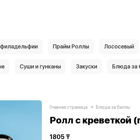
 филадельфии
Прайм Роллы
Лососевый
ые
Суши и гунканы
Закуски
Блюда за
Главная страница
Блюда за баллы
Ролл с креветкой (
1805 ₸