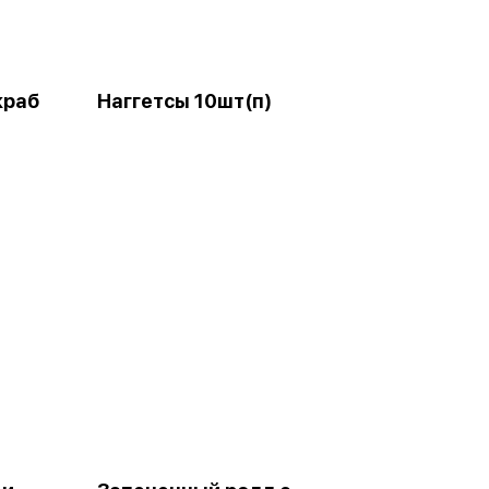
краб
Наггетсы 10шт(п)