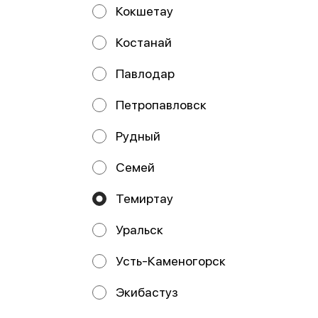
Кокшетау
Костанай
Жареный с
Жареный с
Павлодар
лососем спайси
креветкой и сыром
Петропавловск
Рудный
Семей
Работает на эффективном ядре
Foodpicásso
ver. 3.2
Темиртау
Политика конфиденциальности
Уральск
Публичная оферта
Усть-Каменогорск
Акции, скидки, кэшбэк − в нашем приложении!
Экибастуз