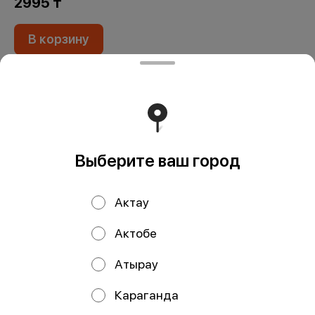
2995 ₸
В корзину
Основа: Японский рис с заправкой Морские водросли
нори Начинка: Крем-чиз Свежий огурец Блинчик тамаго
Панировка: Лёгкий кляр Золотистые сухари
Оформление: Шапка лосось П/Ф Перья зеленого лука
*Жареные роллы не подаем горячими. При обжаривании
ролл опускается во фритюр на несколько секунд,
Выберите ваш город
поэтому роллы могут быть не горячими - это
соответствует технологии
Актау
Мы рекомендуем
Актобе
Атырау
Караганда