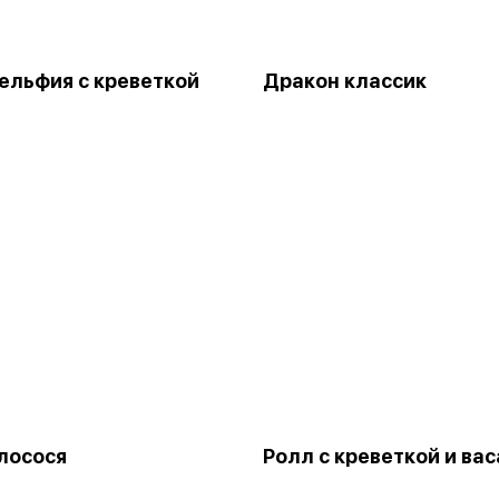
льфия с креветкой
Дракон классик
лосося
Ролл с креветкой и ва