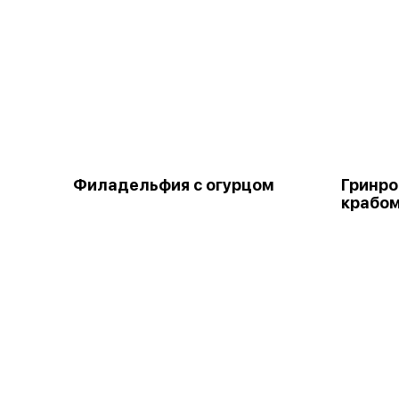
Филадельфия с огурцом
Гринро
крабо