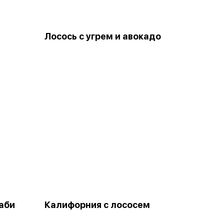
Лосось с угрем и авокадо
саби
Калифорния с лососем