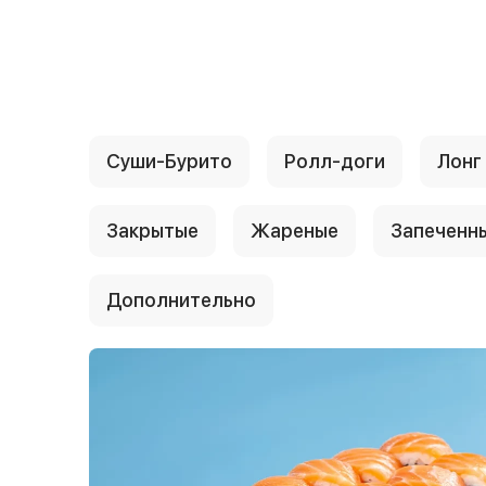
{{ textContacts }}
Суши-Бурито
Ролл-доги
Лонг
Закрытые
Жареные
Запеченн
Дополнительно