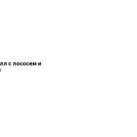
лл с лососем и
м