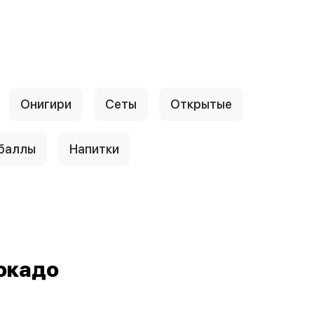
Онигири
Сеты
Открытые
 баллы
Напитки
окадо