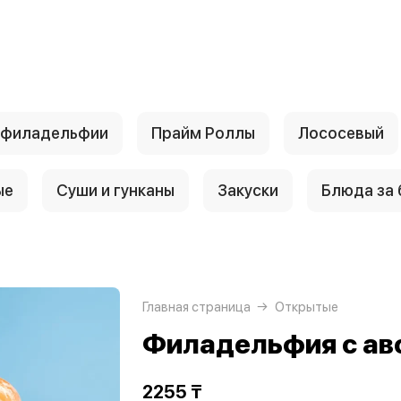
 филадельфии
Прайм Роллы
Лососевый
ые
Суши и гунканы
Закуски
Блюда за
Главная страница
Открытые
Филадельфия с ав
2255 ₸