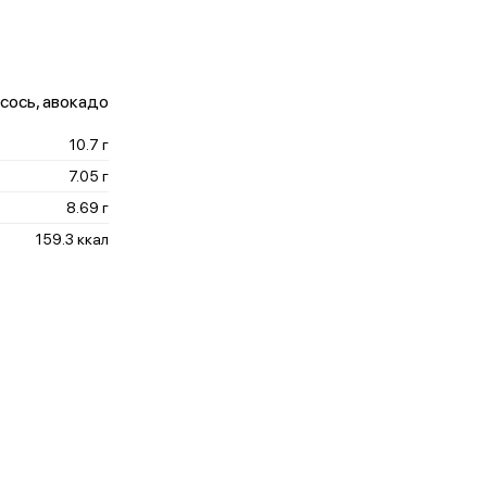
осось, авокадо
10.7 г
7.05 г
8.69 г
159.3 ккал