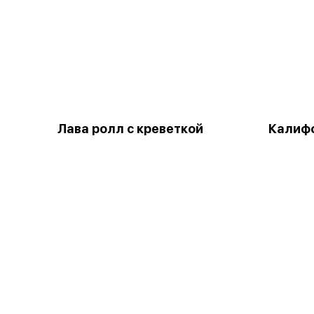
Лава ролл с креветкой
Калифо