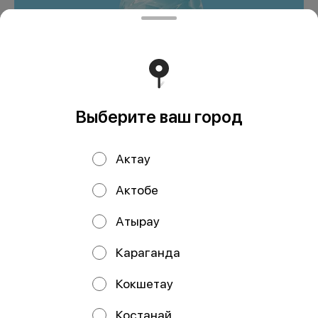
Bonaqua Негазированная
0,5
500 ₸
Выберите ваш город
В корзину
Актау
Мы рекомендуем
Актобе
Атырау
Караганда
Кокшетау
Костанай