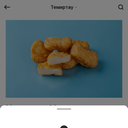
Темиртау
Наггетсы 10шт
1895 ₸