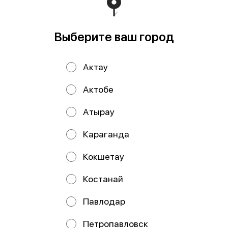
В корзину
Выберите ваш город
Хрустящие наггетсы в панировке приготовленные во
фритюре
Актау
Мы рекомендуем
Актобе
Атырау
Караганда
Кокшетау
Костанай
Картофельные
Сырные палочки 6
Павлодар
шарики 150гр
шт
Петропавловск