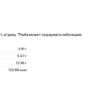
нжут, огурец. *Рыба может содержать небольшие
3.91 г
5.47 г
15.96 г
120.88 ккал