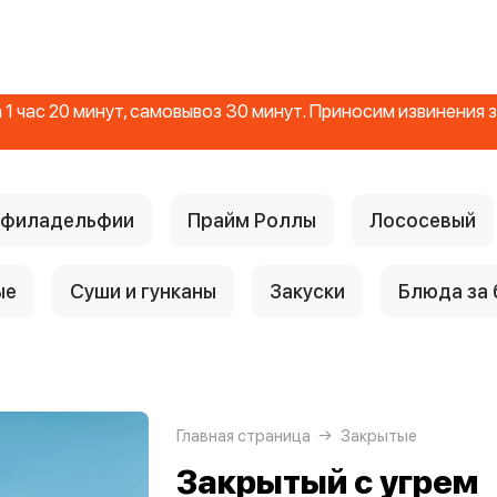
1 час 20 минут, самовывоз 30 минут. Приносим извинения
 филадельфии
Прайм Роллы
Лососевый
ые
Суши и гунканы
Закуски
Блюда за
Главная страница
Закрытые
Закрытый с угрем