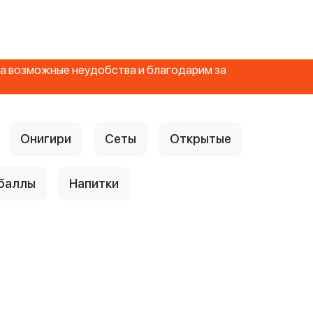
 за возможные неудобства и благодарим за
Онигири
Сеты
Открытые
 баллы
Напитки