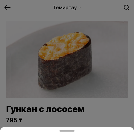
Темиртау
Гункан с лососем
795 ₸