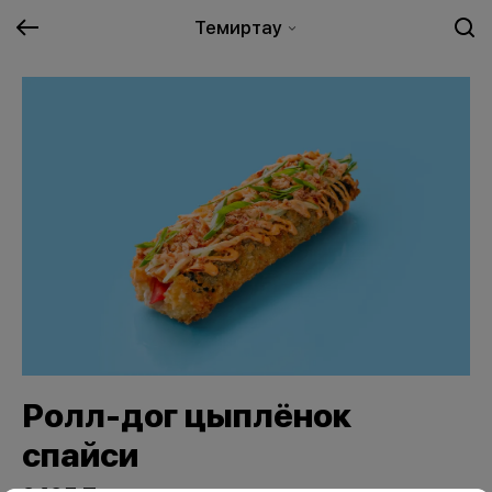
Темиртау
Ролл-дог цыплёнок
спайси