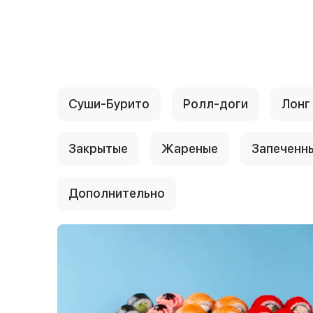
{{ textContacts }}
Суши-Бурито
Ролл-доги
Лонг
Закрытые
Жареные
Запеченн
Дополнительно