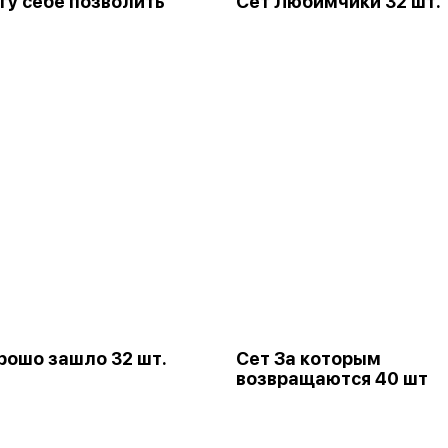
гу себе позволить
Сет Любимчики 32 шт.
рошо зашло 32 шт.
Сет За которым
возвращаются 40 шт