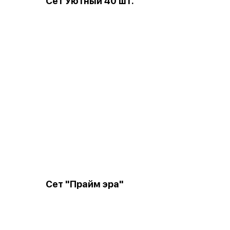
Сет Уютный 40 шт.
Сет "Прайм эра"