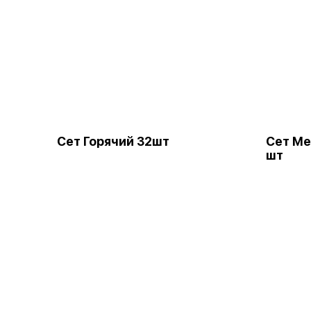
Сет Горячий 32шт
Сет Ме
шт