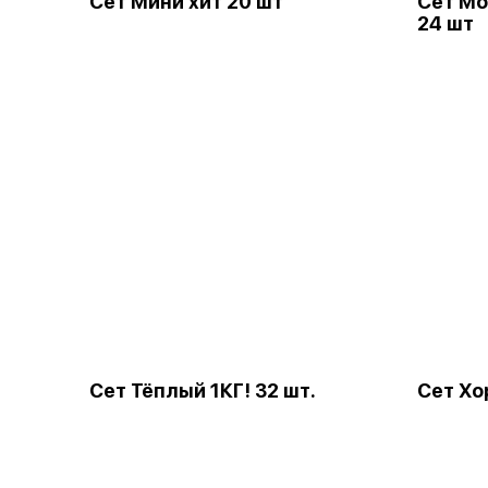
Сет Мини хит 20 шт
Сет Мо
24 шт
Сет Тёплый 1КГ! 32 шт.
Сет Хо