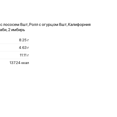
с лососем 8шт, Ролл с огурцом 8шт, Калифорния
аби, 2 имбирь
8.25 г
4.63 г
11.11 г
137.24 ккал