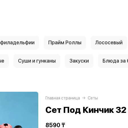
 филадельфии
Прайм Роллы
Лососевый
ые
Суши и гунканы
Закуски
Блюда за
Главная страница
Сеты
Сет Под Кинчик 32
8590 ₸