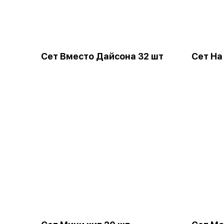
Сет Вместо Дайсона 32 шт
Сет На