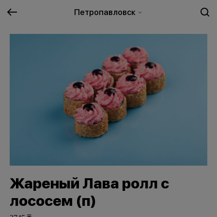
Петропавловск
Жареный Лава ролл с
лососем (п)