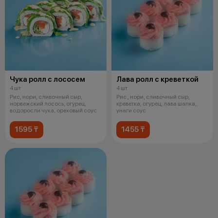
Чука ролл с лососем
Лава ролл с креветкой
4 шт
4 шт
Рис, нори, сливочный сыр,
Рис , нори, сливочный сыр,
норвежский лосось, огурец,
креветка, огурец, лава шапка,
водоросли чука, ореховый соус
унаги соус
1595 ₸
1455 ₸