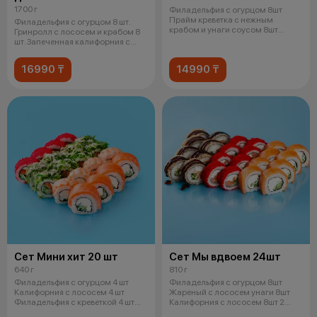
1700 г
Филадельфия с огурцом 8шт
Прайм креветка с нежным
Филадельфия с огурцом 8 шт.
крабом и унаги соусом 8шт
Гринролл с лососем и крабом 8
Прайм угорь с
шт. Запеченная калифорния с
крев
16990 ₸
14990 ₸
Сет Мини хит 20 шт
Сет Мы вдвоем 24шт
640 г
810 г
Филадельфия с огурцом 4 шт
Филадельфия с огурцом 8шт
Калифорния с лососем 4 шт
Жареный с лососем унаги 8шт
Филадельфия с креветкой 4 шт
Калифорния с лососем 8шт 2
Чука ро
соевых