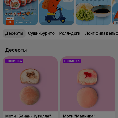
Десерты
Суши-Бурито
Ролл-доги
Лонг филадель
Десерты
НОВИНКА
НОВИНКА
Моти "Банан-Нутелла"
Моти "Малинка"