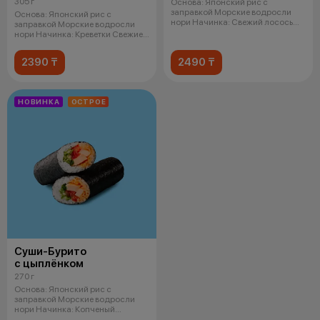
305 г
Основа: Японский рис с
заправкой Морские водросли
Основа: Японский рис с
нори Начинка: Свежий лосось
заправкой Морские водросли
Кремчи
нори Начинка: Креветки Свежие
огурцы
2390 ₸
2490 ₸
НОВИНКА
ОСТРОЕ
Суши-Бурито
с цыплёнком
270 г
Основа: Японский рис с
заправкой Морские водросли
нори Начинка: Копченый
цыпленок Спайси