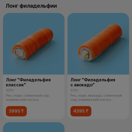
Лонг филадельфии
Лонг "Филадельфия
Лонг "Филадельфия
классик"
с авокадо"
325 г
320 г
Рис, нори, сливочный сыр,
Рис, нори, авокадо, сливочный
норвежский лосось
сыр, норвежский лосось
3995 ₸
4395 ₸