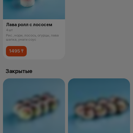
Лава ролл с лососем
4 шт
Рис , нори, лосось, огурцы, лава
шапка, унаги соус
1495 ₸
Закрытые