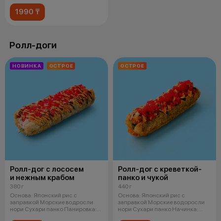
1990 ₸
Ролл-доги
НОВИНКА
ОСТРОЕ
ОСТРОЕ
Ролл-дог с лососем
Ролл-дог с креветкой-
и нежным крабом
панко и чукой
380 г
440 г
Основа: Японский рис с
Основа: Японский рис с
заправкой Морские водросли
заправкой Морские водоросли
нори Сухари панко Панировка:
нори Сухари панко Начинка:
Легкий
Креветка в