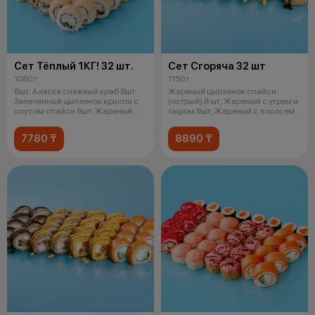
Сет Тёплый 1КГ! 32 шт.
Сет Сгоряча 32 шт
1080 г
1150 г
8шт. Аляска снежный краб 8шт.
Жареный цыпленок спайси
Запеченный цыпленок криспи с
(острый) 8 шт, Жареный с угрем и
соусом спайси 8шт. Жареный
сыром 8шт, Жареный с лососем
снеж
унаг
7780 ₸
8890 ₸