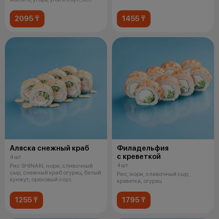
2095 ₸
1455 ₸
Аляска снежный краб
Филадельфия
с креветкой
4 шт
4 шт
Рис SHINAKI, нори, сливочный
сыр, снежный краб огурец, белый
Рис, нори, сливочный сыр,
кунжут, ореховый соус
креветка, огурец
1255 ₸
1795 ₸