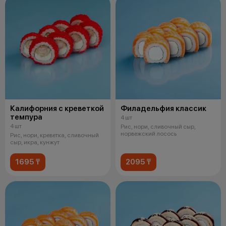
Калифорния с креветкой
Филадельфия классик
темпура
4 шт
4 шт
Рис, нори, сливочный сыр,
норвежский лосось
Рис, нори, креветка, сливочный
сыр, икра, кунжут
1695 ₸
2095 ₸