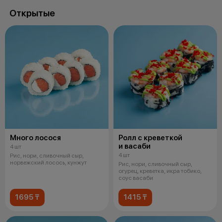
Открытые
Много лосося
Ролл с креветкой
и васаби
4 шт
4 шт
Рис, нори, сливочный сыр,
норвежский лосось, кунжут
Рис, нори, сливочный сыр,
огурец, креветка, икра тобико,
соус васаби
1695 ₸
1415 ₸