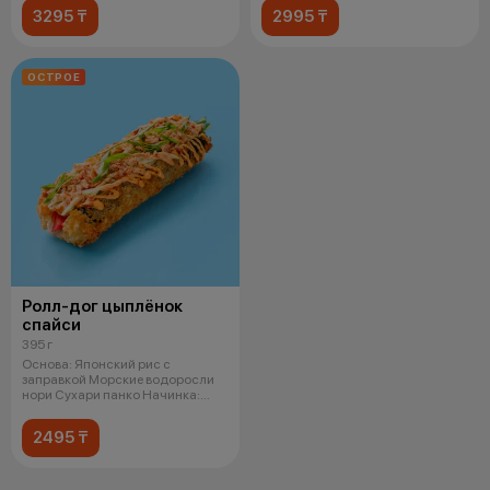
3295 ₸
2995 ₸
ОСТРОЕ
Ролл-дог цыплёнок
спайси
395 г
Основа: Японский рис с
заправкой Морские водоросли
нори Сухари панко Начинка:
Копченая ку
2495 ₸