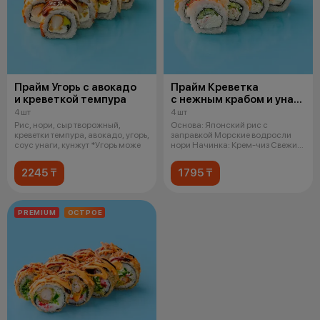
Прайм Угорь с авокадо
Прайм Креветка
и креветкой темпура
с нежным крабом и унаги
соусом
4 шт
4 шт
Рис, нори, сыр творожный,
Основа: Японский рис с
креветки темпура, авокадо, угорь,
заправкой Морские водросли
соус унаги, кунжут *Угорь може
нори Начинка: Крем-чиз Свежий
огурец Сн
2245 ₸
1795 ₸
PREMIUM
ОСТРОЕ