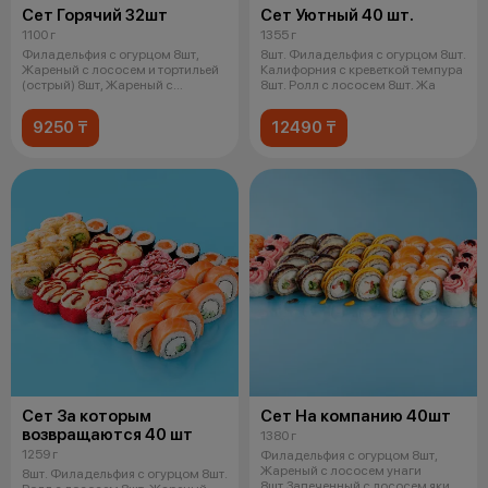
Сет Горячий 32шт
Сет Уютный 40 шт.
1100 г
1355 г
Филадельфия с огурцом 8шт,
8шт. Филадельфия с огурцом 8шт.
Жареный с лососем и тортильей
Калифорния с креветкой темпура
(острый) 8шт, Жареный с
8шт. Ролл с лососем 8шт. Жа
лососем у
9250 ₸
12490 ₸
Сет За которым
Сет На компанию 40шт
возвращаются 40 шт
1380 г
1259 г
Филадельфия с огурцом 8шт,
Жареный с лососем унаги
8шт. Филадельфия с огурцом 8шт.
8шт,Запеченный с лососем яки и