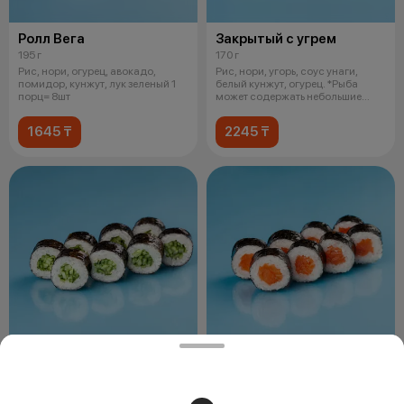
Ролл Вега
Закрытый с угрем
195 г
170 г
Рис, нори, огурец, авокадо,
Рис, нори, угорь, соус унаги,
помидор, кунжут, лук зеленый 1
белый кунжут, огурец. *Рыба
порц= 8шт
может содержать небольшие
фрагме
1645 ₸
2245 ₸
Ролл с огурцом
Ролл с лососем
145 г
150 г
Рис, нори, огурец, кунжут. 1 порц=
Рис, нори, норвежский лосось. 1