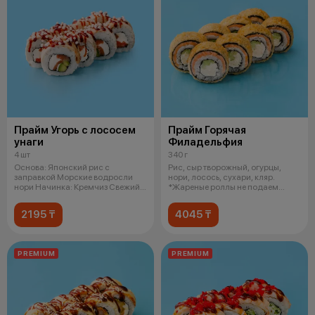
Прайм Угорь с лососем
Прайм Горячая
унаги
Филадельфия
4 шт
340 г
Основа: Японский рис с
Рис, сыр творожный, огурцы,
заправкой Морские водросли
нори, лосось, сухари, кляр.
нори Начинка: Кремчиз Свежий
*Жареные роллы не подаем
лосось Сп
горячими
2195 ₸
4045 ₸
PREMIUM
PREMIUM