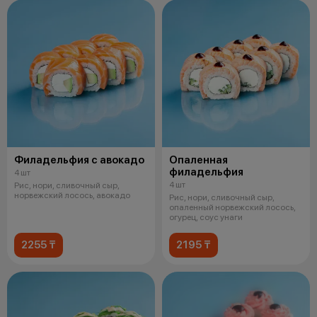
Филадельфия с авокадо
Опаленная
филадельфия
4 шт
4 шт
Рис, нори, сливочный сыр,
норвежский лосось, авокадо
Рис, нори, сливочный сыр,
опаленный норвежский лосось,
огурец, соус унаги
2255 ₸
2195 ₸