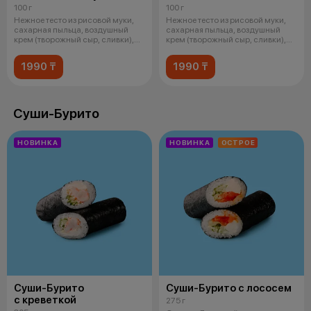
100 г
100 г
Нежное тесто из рисовой муки,
Нежное тесто из рисовой муки,
сахарная пыльца, воздушный
сахарная пыльца, воздушный
крем (творожный сыр, сливки),
крем (творожный сыр, сливки),
шок
соч
1990 ₸
1990 ₸
Суши-Бурито
НОВИНКА
НОВИНКА
ОСТРОЕ
Суши-Бурито
Суши-Бурито с лососем
с креветкой
275 г