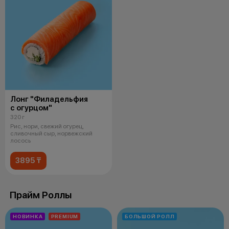
Лонг "Филадельфия
с огурцом"
320 г
Рис, нори, свежий огурец,
сливочный сыр, норвежский
лосось
3895 ₸
Прайм Роллы
НОВИНКА
PREMIUM
БОЛЬШОЙ РОЛЛ