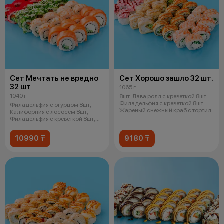
Сет Мечтать не вредно
Сет Хорошо зашло 32 шт.
32 шт
1065 г
1040 г
8шт. Лава ролл с креветкой 8шт.
Филадельфия с креветкой 8шт.
Филадельфия с огурцом 8шт,
Жареный снежный краб с тортил
Калифорния с лососем 8шт,
Филадельфия с креветкой 8шт,
Чука р
10990 ₸
9180 ₸