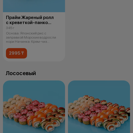
Прайм Жареный ролл
с креветкой-панко
и чукой
345 г
Основа: Японский рис с
заправкой Морские водросли
нори Начинка: Крем-чиз
Креветка в кляре
2995 ₸
Лососевый