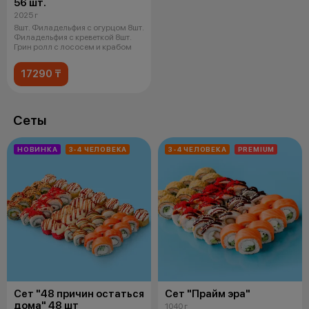
56 шт.
2025 г
8шт. Филадельфия с огурцом 8шт.
Филадельфия с креветкой 8шт.
Грин ролл с лососем и крабом
17290 ₸
Сеты
НОВИНКА
3-4 ЧЕЛОВЕКА
3-4 ЧЕЛОВЕКА
PREMIUM
Сет "48 причин остаться
Сет "Прайм эра"
дома" 48 шт
1040 г