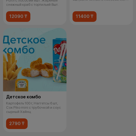
Ролл с лососем 8шт. Жареный
слив сыр
снежный краб с тортильей 8шт.
12090 ₸
11400 ₸
Детское комбо
Картофель 100 г, Наггетсы 6 шт,
Сок Piko mini с трубочкой и соус
сырный Хайнц
2790 ₸