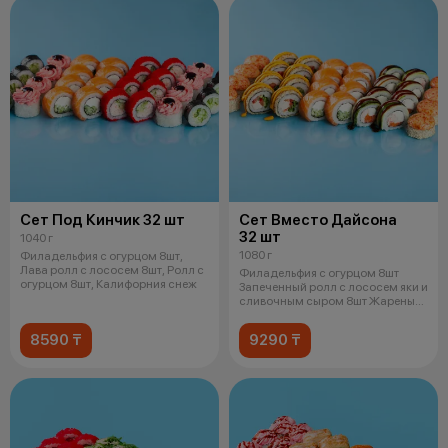
Сет Под Кинчик 32 шт
Сет Вместо Дайсона
32 шт
1040 г
1080 г
Филадельфия с огурцом 8шт,
Лава ролл с лососем 8шт, Ролл с
Филадельфия с огурцом 8шт
огурцом 8шт, Калифорния снеж
Запеченный ролл с лососем яки и
сливочным сыром 8шт Жареный
цыпл
8590 ₸
9290 ₸