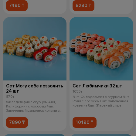
7490 ₸
8290 ₸
Сет Могу себе позволить
Сет Любимчики 32 шт.
24 шт
1055 г
870 г
8шт. Филадельфия с огурцом 8шт.
Ролл с лососем 8шт. Запеченная
Филадельфия с огурцом 4 шт,
креветка 8шт. Жареный с кре
Калифорния с лососем 4 шт,
Запеченный цыпленок криспи с
соусом
7890 ₸
10190 ₸