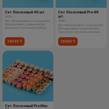
Сет Лососевый 40 шт.
Сет Лососевый Pro 48
шт.
1400 г
1696 г
8шт. Филадельфия с огурцом 8шт.
Филадельфия с креветкой 8шт.
8шт. Филадельфия с огурцом 8шт.
Грин ролл с лососем и крабом
Филадельфия с креветкой 8шт.
Грин ролл с лососем и крабом
14040 ₸
16560 ₸
Сет Лососевый Pro Max