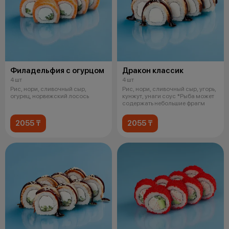
Филадельфия с огурцом
Дракон классик
4 шт
4 шт
Рис, нори, сливочный сыр,
Рис, нори, сливочный сыр, угорь,
огурец, норвежский лосось
кунжут, унаги соус *Рыба может
содержать небольшие фрагм
2055 ₸
2055 ₸