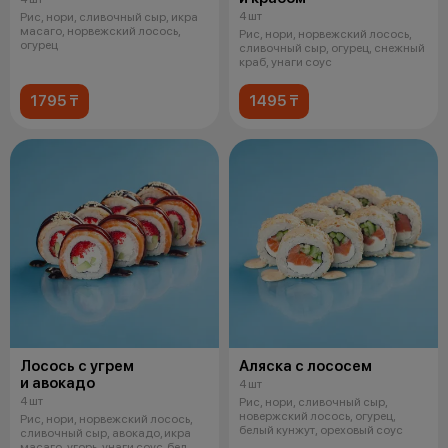
4 шт
Рис, нори, сливочный сыр, икра
масаго, норвежский лосось,
Рис, нори, норвежский лосось,
огурец
сливочный сыр, огурец, снежный
краб, унаги соус
1795 ₸
1495 ₸
Лосось с угрем
Аляска с лососем
и авокадо
4 шт
4 шт
Рис, нори, сливочный сыр,
новержский лосось, огурец,
Рис, нори, норвежский лосось,
белый кунжут, ореховый соус
сливочный сыр, авокадо, икра
масаго, угорь, унаги соус, бел