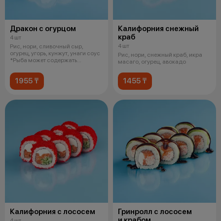
Дракон с огурцом
Калифорния снежный
краб
4 шт
4 шт
Рис, нори, сливочный сыр,
огурец, угорь, кунжут, унаги соус
Рис, нори, снежный краб, икра
*Рыба может содержать
масаго, огурец, авокадо
небольши
1955 ₸
1455 ₸
Калифорния с лососем
Гринролл с лососем
и крабом
4 шт