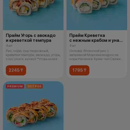
Прайм Угорь с авокадо
Прайм Креветка
и креветкой темпура
с нежным крабом и унаги
соусом
4 шт
4 шт
Рис, нори, сыр творожный,
Основа: Японский рис с
креветки темпура, авокадо, угорь,
заправкой Морские водросли
соус унаги, кунжут *Угорь може
нори Начинка: Крем-чиз Свежий
огурец Сн
2245 ₸
1795 ₸
PREMIUM
ОСТРОЕ