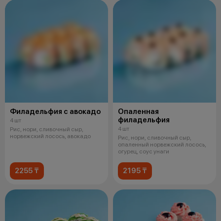
Филадельфия с авокадо
Опаленная
филадельфия
4 шт
4 шт
Рис, нори, сливочный сыр,
норвежский лосось, авокадо
Рис, нори, сливочный сыр,
опаленный норвежский лосось,
огурец, соус унаги
2255 ₸
2195 ₸