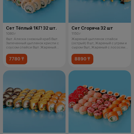
Сет Тёплый 1КГ! 32 шт.
Сет Сгоряча 32 шт
1080 г
1150 г
8шт. Аляска снежный краб 8шт.
Жареный цыпленок спайси
Запеченный цыпленок криспи с
(острый) 8 шт, Жареный с угрем и
соусом спайси 8шт. Жареный
сыром 8шт, Жареный с лососем
снеж
унаг
7780 ₸
8890 ₸