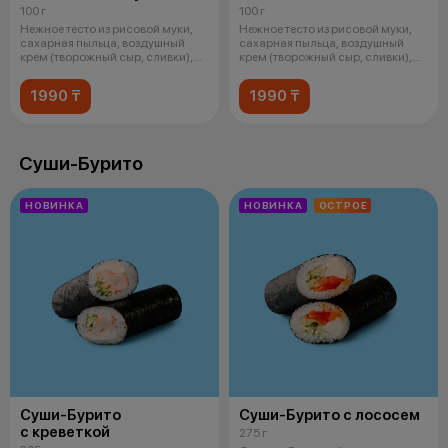
100 г
100 г
Нежное тесто из рисовой муки,
Нежное тесто из рисовой муки,
сахарная пыльца, воздушный
сахарная пыльца, воздушный
крем (творожный сыр, сливки),
крем (творожный сыр, сливки),
шок
соч
1990 ₸
1990 ₸
Суши-Бурито
НОВИНКА
НОВИНКА
ОСТРОЕ
Суши-Бурито
Суши-Бурито с лососем
с креветкой
275 г