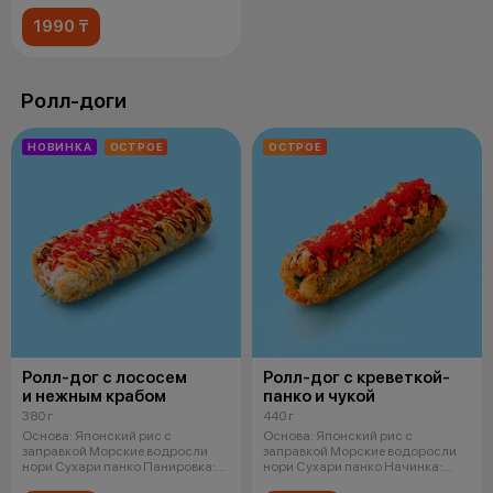
1990 ₸
Ролл-доги
НОВИНКА
ОСТРОЕ
ОСТРОЕ
Ролл-дог с лососем
Ролл-дог с креветкой-
и нежным крабом
панко и чукой
380 г
440 г
Основа: Японский рис с
Основа: Японский рис с
заправкой Морские водросли
заправкой Морские водоросли
нори Сухари панко Панировка:
нори Сухари панко Начинка:
Легкий
Креветка в