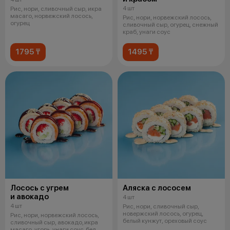
4 шт
Рис, нори, сливочный сыр, икра
масаго, норвежский лосось,
Рис, нори, норвежский лосось,
огурец
сливочный сыр, огурец, снежный
краб, унаги соус
1795 ₸
1495 ₸
Лосось с угрем
Аляска с лососем
и авокадо
4 шт
4 шт
Рис, нори, сливочный сыр,
новержский лосось, огурец,
Рис, нори, норвежский лосось,
белый кунжут, ореховый соус
сливочный сыр, авокадо, икра
масаго, угорь, унаги соус, бел