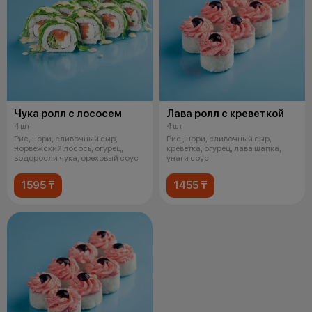
Чука ролл с лососем
Лава ролл с креветкой
4 шт
4 шт
Рис, нори, сливочный сыр,
Рис , нори, сливочный сыр,
норвежский лосось, огурец,
креветка, огурец, лава шапка,
водоросли чука, ореховый соус
унаги соус
1595 ₸
1455 ₸