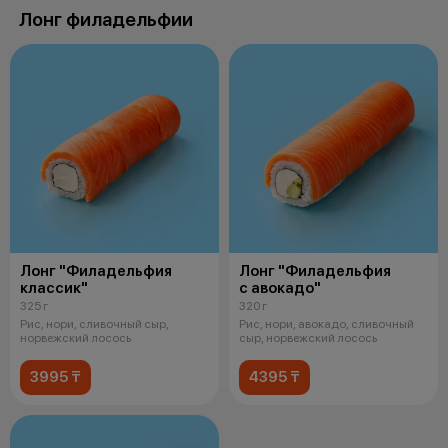
Лонг филадельфии
Лонг "Филадельфия
Лонг "Филадельфия
классик"
с авокадо"
325 г
320 г
Рис, нори, сливочный сыр,
Рис, нори, авокадо, сливочный
норвежский лосось
сыр, норвежский лосось
3995 ₸
4395 ₸