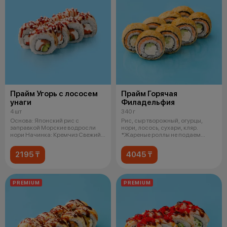
Прайм Угорь с лососем
Прайм Горячая
унаги
Филадельфия
4 шт
340 г
Основа: Японский рис с
Рис, сыр творожный, огурцы,
заправкой Морские водросли
нори, лосось, сухари, кляр.
нори Начинка: Кремчиз Свежий
*Жареные роллы не подаем
лосось Сп
горячими
2195 ₸
4045 ₸
PREMIUM
PREMIUM