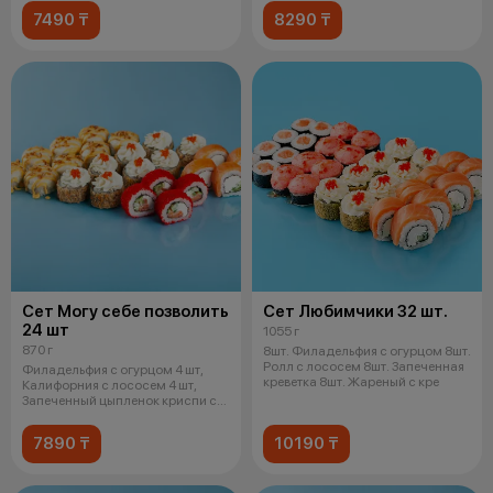
7490 ₸
8290 ₸
Сет Могу себе позволить
Сет Любимчики 32 шт.
24 шт
1055 г
870 г
8шт. Филадельфия с огурцом 8шт.
Ролл с лососем 8шт. Запеченная
Филадельфия с огурцом 4 шт,
креветка 8шт. Жареный с кре
Калифорния с лососем 4 шт,
Запеченный цыпленок криспи с
соусом
7890 ₸
10190 ₸