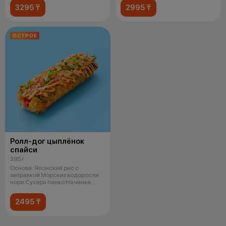
3295 ₸
2995 ₸
ОСТРОЕ
Ролл-дог цыплёнок
спайси
395 г
Основа: Японский рис с
заправкой Морские водоросли
нори Сухари панко Начинка:
Копченая ку
2495 ₸