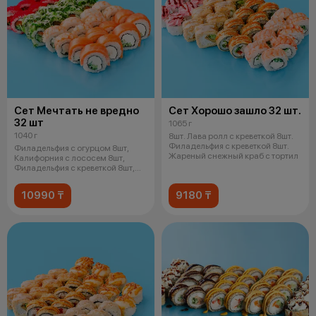
Сет Мечтать не вредно
Сет Хорошо зашло 32 шт.
32 шт
1065 г
1040 г
8шт. Лава ролл с креветкой 8шт.
Филадельфия с креветкой 8шт.
Филадельфия с огурцом 8шт,
Жареный снежный краб с тортил
Калифорния с лососем 8шт,
Филадельфия с креветкой 8шт,
Чука р
10990 ₸
9180 ₸