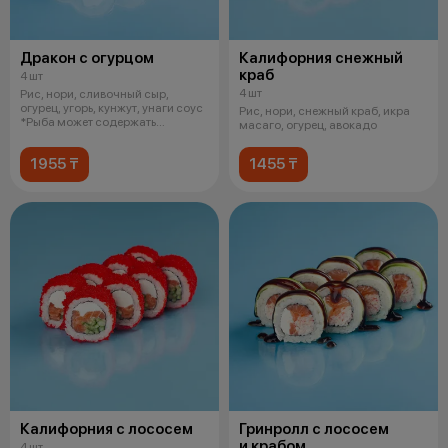
Дракон с огурцом
Калифорния снежный
краб
4 шт
4 шт
Рис, нори, сливочный сыр,
огурец, угорь, кунжут, унаги соус
Рис, нори, снежный краб, икра
*Рыба может содержать
масаго, огурец, авокадо
небольши
1955 ₸
1455 ₸
Калифорния с лососем
Гринролл с лососем
и крабом
4 шт