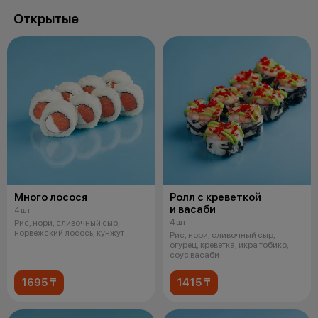
Открытые
Много лосося
Ролл с креветкой
и васаби
4 шт
4 шт
Рис, нори, сливочный сыр,
норвежский лосось, кунжут
Рис, нори, сливочный сыр,
огурец, креветка, икра тобико,
соус васаби
1695 ₸
1415 ₸