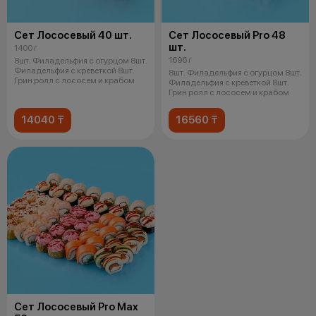
Сет Лососевый 40 шт.
Сет Лососевый Pro 48
шт.
1400 г
1696 г
8шт. Филадельфия с огурцом 8шт.
Филадельфия с креветкой 8шт.
8шт. Филадельфия с огурцом 8шт.
Грин ролл с лососем и крабом
Филадельфия с креветкой 8шт.
Грин ролл с лососем и крабом
14040 ₸
16560 ₸
Сет Лососевый Pro Max