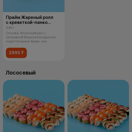
Прайм Жареный ролл
с креветкой-панко
и чукой
345 г
Основа: Японский рис с
заправкой Морские водросли
нори Начинка: Крем-чиз
Креветка в кляре
2995 ₸
Лососевый