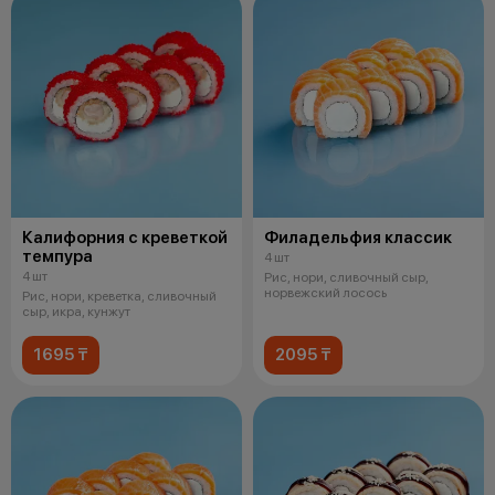
Калифорния с креветкой
Филадельфия классик
темпура
4 шт
4 шт
Рис, нори, сливочный сыр,
норвежский лосось
Рис, нори, креветка, сливочный
сыр, икра, кунжут
1695 ₸
2095 ₸