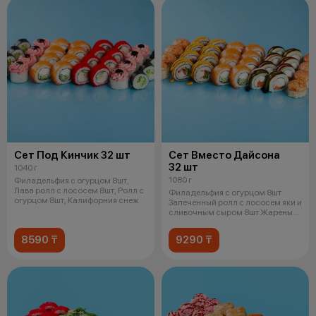
Сет Под Кинчик 32 шт
Сет Вместо Дайсона
32 шт
1040 г
1080 г
Филадельфия с огурцом 8шт,
Лава ролл с лососем 8шт, Ролл с
Филадельфия с огурцом 8шт
огурцом 8шт, Калифорния снеж
Запеченный ролл с лососем яки и
сливочным сыром 8шт Жареный
цыпл
8590 ₸
9290 ₸