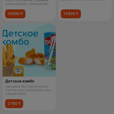
Ролл с лососем 8шт. Жареный
слив сыр
снежный краб с тортильей 8шт.
12090 ₸
11400 ₸
Детское комбо
Картофель 100 г, Наггетсы 6 шт,
Сок Piko mini с трубочкой и соус
сырный Хайнц
2790 ₸