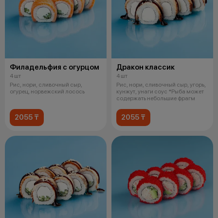
Филадельфия с огурцом
Дракон классик
4 шт
4 шт
Рис, нори, сливочный сыр,
Рис, нори, сливочный сыр, угорь,
огурец, норвежский лосось
кунжут, унаги соус *Рыба может
содержать небольшие фрагм
2055 ₸
2055 ₸