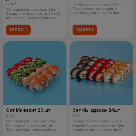
1700 г
Филадельфия с огурцом 8шт
Прайм креветка с нежным
Филадельфия с огурцом 8 шт.
крабом и унаги соусом 8шт
Гринролл с лососем и крабом 8
Прайм угорь с
шт. Запеченная калифорния с
крев
16990 ₸
14990 ₸
Сет Мини хит 20 шт
Сет Мы вдвоем 24шт
640 г
810 г
Филадельфия с огурцом 4 шт
Филадельфия с огурцом 8шт
Калифорния с лососем 4 шт
Жареный с лососем унаги 8шт
Филадельфия с креветкой 4 шт
Калифорния с лососем 8шт 2
Чука ро
соевых