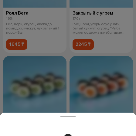
Ролл Вега
Закрытый с угрем
195 г
170 г
Рис, нори, огурец, авокадо,
Рис, нори, угорь, соус унаги,
помидор, кунжут, лук зеленый 1
белый кунжут, огурец. *Рыба
порц= 8шт
может содержать небольшие
фрагме
1645 ₸
2245 ₸
Ролл с огурцом
Ролл с лососем
145 г
150 г
Рис, нори, огурец, кунжут. 1 порц=
Рис, нори, норвежский лосось. 1