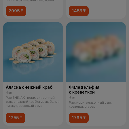
2095 ₸
1455 ₸
Аляска снежный краб
Филадельфия
с креветкой
4 шт
4 шт
Рис SHINAKI, нори, сливочный
сыр, снежный краб огурец, белый
Рис, нори, сливочный сыр,
кунжут, ореховый соус
креветка, огурец
1255 ₸
1795 ₸