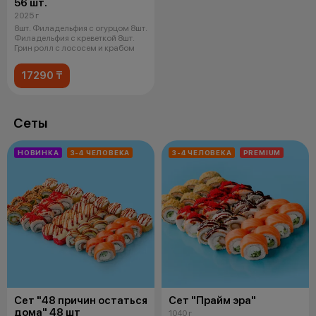
56 шт.
2025 г
8шт. Филадельфия с огурцом 8шт.
Филадельфия с креветкой 8шт.
Грин ролл с лососем и крабом
17290 ₸
Сеты
НОВИНКА
3-4 ЧЕЛОВЕКА
3-4 ЧЕЛОВЕКА
PREMIUM
Сет "48 причин остаться
Сет "Прайм эра"
дома" 48 шт
1040 г