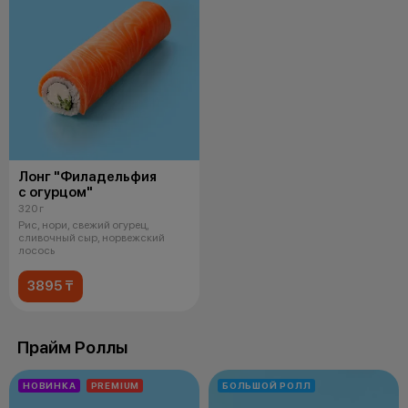
Лонг "Филадельфия
с огурцом"
320 г
Рис, нори, свежий огурец,
сливочный сыр, норвежский
лосось
3895 ₸
Прайм Роллы
НОВИНКА
PREMIUM
БОЛЬШОЙ РОЛЛ