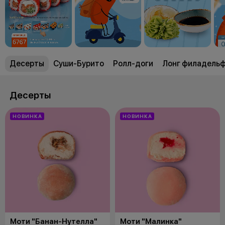
Десерты
Суши-Бурито
Ролл-доги
Лонг филадель
Десерты
НОВИНКА
НОВИНКА
Моти "Банан-Нутелла"
Моти "Малинка"