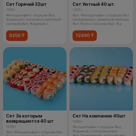
Сет Горячий 32шт
Сет Уютный 40 шт.
1100 г
1355 г
Филадельфия с огурцом 8шт,
8шт. Филадельфия с огурцом 8шт.
Жареный с лососем и тортильей
Калифорния с креветкой темпура
(острый) 8шт, Жареный с
8шт. Ролл с лососем 8шт. Жа
лососем у
9250 ₸
12490 ₸
Сет За которым
Сет На компанию 40шт
возвращаются 40 шт
1380 г
1259 г
Филадельфия с огурцом 8шт,
Жареный с лососем унаги
8шт. Филадельфия с огурцом 8шт.
8шт,Запеченный с лососем яки и