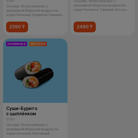
305 г
Основа: Японский рис с
заправкой Морские водросли
Основа: Японский рис с
нори Начинка: Свежий лосось
заправкой Морские водросли
Кремчи
нори Начинка: Креветки Свежие
огурцы
2390 ₸
2490 ₸
НОВИНКА
ОСТРОЕ
Суши-Бурито
с цыплёнком
270 г
Основа: Японский рис с
заправкой Морские водросли
нори Начинка: Копченый
цыпленок Спайси