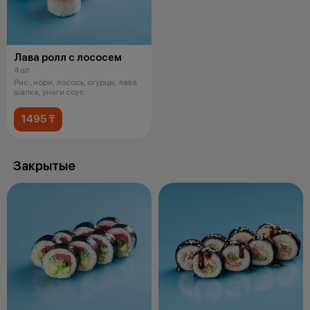
Лава ролл с лососем
4 шт
Рис , нори, лосось, огурцы, лава
шапка, унаги соус
1495 ₸
Закрытые