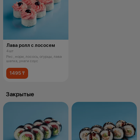
Лава ролл с лососем
4 шт
Рис , нори, лосось, огурцы, лава
шапка, унаги соус
1495 ₸
Закрытые