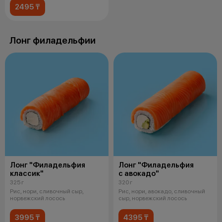
2495 ₸
Лонг филадельфии
Лонг "Филадельфия
Лонг "Филадельфия
классик"
с авокадо"
325 г
320 г
Рис, нори, сливочный сыр,
Рис, нори, авокадо, сливочный
норвежский лосось
сыр, норвежский лосось
3995 ₸
4395 ₸