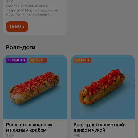
270 г
Основа: Японский рис с
заправкой Морские водросли
нори Начинка: Копченый
цыпленок Спайси
1990 ₸
Ролл-доги
НОВИНКА
ОСТРОЕ
ОСТРОЕ
Ролл-дог с лососем
Ролл-дог с креветкой-
и нежным крабом
панко и чукой
380 г
440 г