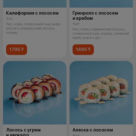
Калифорния с лососем
Гринролл с лососем
и крабом
4 шт
4 шт
Рис, нори, сливочный сыр, икра
масаго, норвежский лосось,
Рис, нори, норвежский лосось,
огурец
сливочный сыр, огурец, снежный
краб, унаги соус
1795 ₸
1495 ₸
Лосось с угрем
Аляска с лососем
и авокадо
4 шт