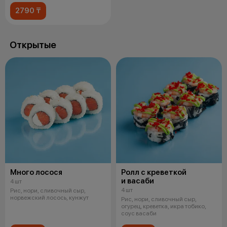
2790 ₸
Открытые
Много лосося
Ролл с креветкой
и васаби
4 шт
4 шт
Рис, нори, сливочный сыр,
норвежский лосось, кунжут
Рис, нори, сливочный сыр,
огурец, креветка, икра тобико,
соус васаби