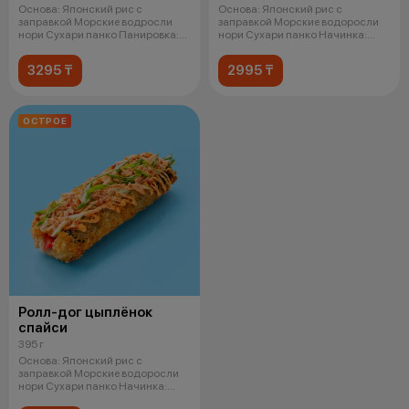
Основа: Японский рис с
Основа: Японский рис с
заправкой Морские водросли
заправкой Морские водоросли
нори Сухари панко Панировка:
нори Сухари панко Начинка:
Легкий
Креветка в
3295 ₸
2995 ₸
ОСТРОЕ
Ролл-дог цыплёнок
спайси
395 г
Основа: Японский рис с
заправкой Морские водоросли
нори Сухари панко Начинка:
Копченая ку