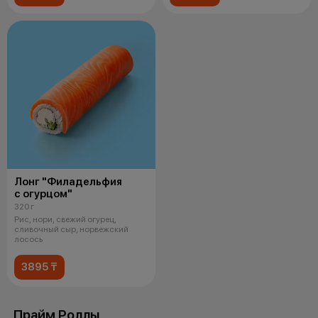
Лонг "Филадельфия
с огурцом"
320 г
Рис, нори, свежий огурец,
сливочный сыр, норвежский
лосось
3895 ₸
Прайм Роллы