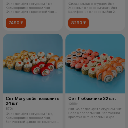
Филадельфия с огурцом 4 шт
Филадельфия с огурцом 8шт
Калифорния с лососем 4 шт
Жареный с лососем унаги 8шт
Филадельфия с креветкой 4 шт
Калифорния с лососем 8шт 2
Чука ро
соевых
7490 ₸
8290 ₸
Сет Могу себе позволить
Сет Любимчики 32 шт.
24 шт
1055 г
870 г
8шт. Филадельфия с огурцом 8шт.
Ролл с лососем 8шт. Запеченная
Филадельфия с огурцом 4 шт,
креветка 8шт. Жареный с кре
Калифорния с лососем 4 шт,
Запеченный цыпленок криспи с
соусом