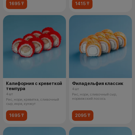
1695 ₸
1415 ₸
Калифорния с креветкой
Филадельфия классик
темпура
4 шт
4 шт
Рис, нори, сливочный сыр,
норвежский лосось
Рис, нори, креветка, сливочный
сыр, икра, кунжут
1695 ₸
2095 ₸