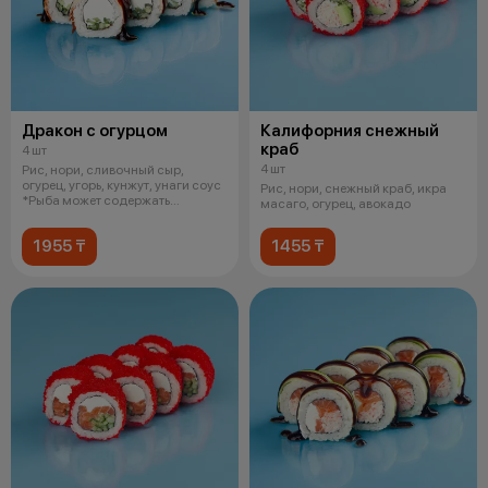
Дракон с огурцом
Калифорния снежный
краб
4 шт
4 шт
Рис, нори, сливочный сыр,
огурец, угорь, кунжут, унаги соус
Рис, нори, снежный краб, икра
*Рыба может содержать
масаго, огурец, авокадо
небольши
1955 ₸
1455 ₸