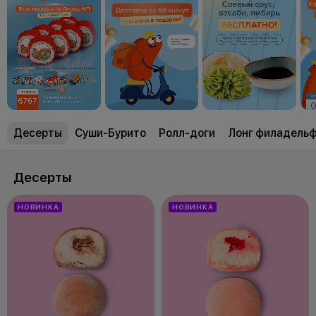
Десерты
Суши-Бурито
Ролл-доги
Лонг филадель
Десерты
НОВИНКА
НОВИНКА