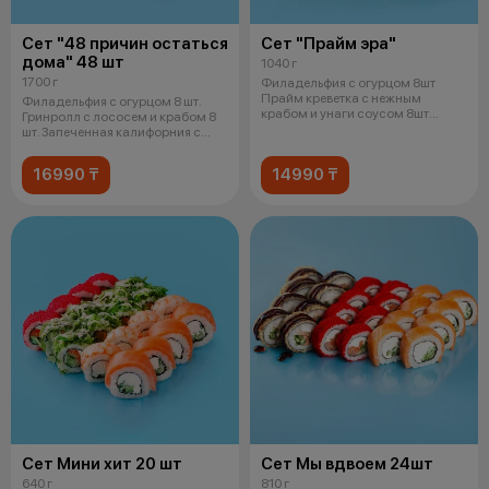
Сет "48 причин остаться
Сет "Прайм эра"
дома" 48 шт
1040 г
1700 г
Филадельфия с огурцом 8шт
Прайм креветка с нежным
Филадельфия с огурцом 8 шт.
крабом и унаги соусом 8шт
Гринролл с лососем и крабом 8
Прайм угорь с
шт. Запеченная калифорния с
крев
16990 ₸
14990 ₸
Сет Мини хит 20 шт
Сет Мы вдвоем 24шт
640 г
810 г