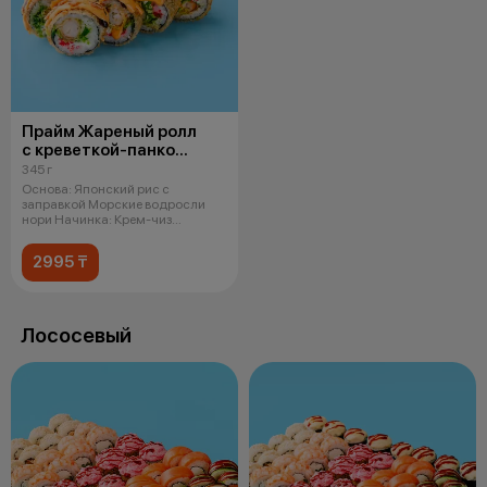
Прайм Жареный ролл
с креветкой-панко
и чукой
345 г
Основа: Японский рис с
заправкой Морские водросли
нори Начинка: Крем-чиз
Креветка в кляре
2995 ₸
Лососевый