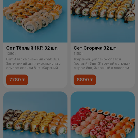
Сет Тёплый 1КГ! 32 шт.
Сет Сгоряча 32 шт
1080 г
1150 г
8шт. Аляска снежный краб 8шт.
Жареный цыпленок спайси
Запеченный цыпленок криспи с
(острый) 8 шт, Жареный с угрем и
соусом спайси 8шт. Жареный
сыром 8шт, Жареный с лососем
снеж
унаг
7780 ₸
8890 ₸