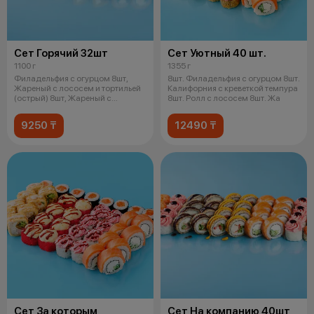
Сет Горячий 32шт
Сет Уютный 40 шт.
1100 г
1355 г
Филадельфия с огурцом 8шт,
8шт. Филадельфия с огурцом 8шт.
Жареный с лососем и тортильей
Калифорния с креветкой темпура
(острый) 8шт, Жареный с
8шт. Ролл с лососем 8шт. Жа
лососем у
9250 ₸
12490 ₸
Сет За которым
Сет На компанию 40шт