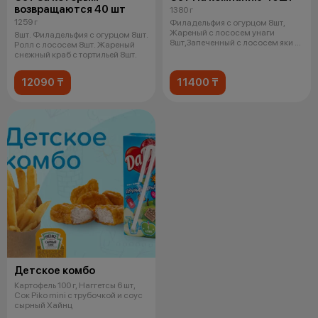
возвращаются 40 шт
1380 г
1259 г
Филадельфия с огурцом 8шт,
Жареный с лососем унаги
8шт. Филадельфия с огурцом 8шт.
8шт,Запеченный с лососем яки и
Ролл с лососем 8шт. Жареный
слив сыр
снежный краб с тортильей 8шт.
12090 ₸
11400 ₸
Детское комбо
Картофель 100 г, Наггетсы 6 шт,
Сок Piko mini с трубочкой и соус
сырный Хайнц