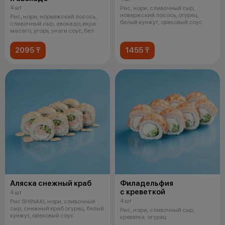
4 шт
Рис, нори, сливочный сыр,
новержский лосось, огурец,
Рис, нори, норвежский лосось,
белый кунжут, ореховый соус
сливочный сыр, авокадо, икра
масаго, угорь, унаги соус, бел
2095 ₸
1455 ₸
Аляска снежный краб
Филадельфия
с креветкой
4 шт
4 шт
Рис SHINAKI, нори, сливочный
сыр, снежный краб огурец, белый
Рис, нори, сливочный сыр,
кунжут, ореховый соус
креветка, огурец