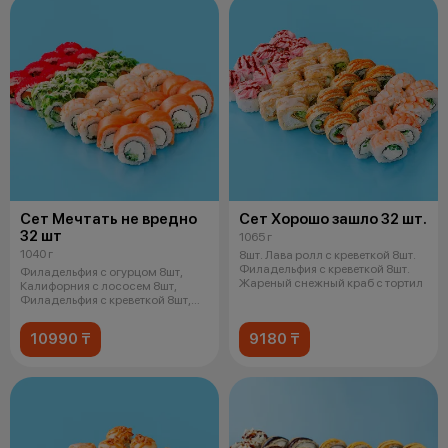
Сет Мечтать не вредно
Сет Хорошо зашло 32 шт.
32 шт
1065 г
1040 г
8шт. Лава ролл с креветкой 8шт.
Филадельфия с креветкой 8шт.
Филадельфия с огурцом 8шт,
Жареный снежный краб с тортил
Калифорния с лососем 8шт,
Филадельфия с креветкой 8шт,
Чука р
10990 ₸
9180 ₸