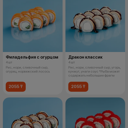
Филадельфия с огурцом
Дракон классик
4 шт
4 шт
Рис, нори, сливочный сыр,
Рис, нори, сливочный сыр, угорь,
огурец, норвежский лосось
кунжут, унаги соус *Рыба может
содержать небольшие фрагм
2055 ₸
2055 ₸