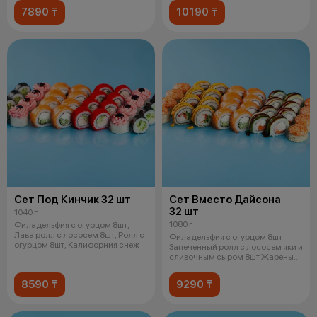
7890 ₸
10190 ₸
Сет Под Кинчик 32 шт
Сет Вместо Дайсона
32 шт
1040 г
1080 г
Филадельфия с огурцом 8шт,
Лава ролл с лососем 8шт, Ролл с
Филадельфия с огурцом 8шт
огурцом 8шт, Калифорния снеж
Запеченный ролл с лососем яки и
сливочным сыром 8шт Жареный
цыпл
8590 ₸
9290 ₸