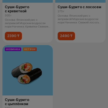
Суши-Бурито
Суши-Бурито с лососем
с креветкой
275 г
305 г
Основа: Японский рис с
заправкой Морские водросли
Основа: Японский рис с
нори Начинка: Свежий лосось
заправкой Морские водросли
Кремчи
нори Начинка: Креветки Свежие
огурцы
2390 ₸
2490 ₸
НОВИНКА
ОСТРОЕ
Суши-Бурито
с цыплёнком