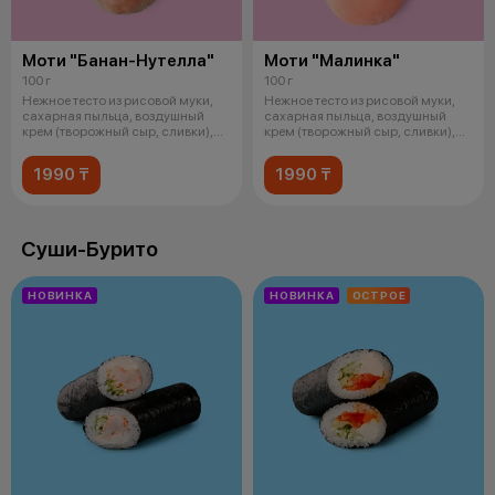
Моти "Банан-Нутелла"
Моти "Малинка"
100 г
100 г
Нежное тесто из рисовой муки,
Нежное тесто из рисовой муки,
сахарная пыльца, воздушный
сахарная пыльца, воздушный
крем (творожный сыр, сливки),
крем (творожный сыр, сливки),
шок
соч
1990 ₸
1990 ₸
Суши-Бурито
НОВИНКА
НОВИНКА
ОСТРОЕ