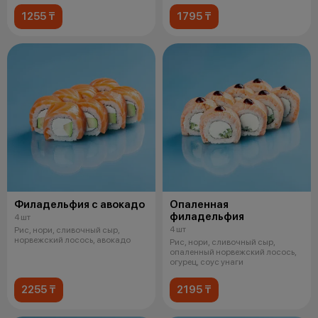
1255 ₸
1795 ₸
Филадельфия с авокадо
Опаленная
филадельфия
4 шт
4 шт
Рис, нори, сливочный сыр,
норвежский лосось, авокадо
Рис, нори, сливочный сыр,
опаленный норвежский лосось,
огурец, соус унаги
2255 ₸
2195 ₸