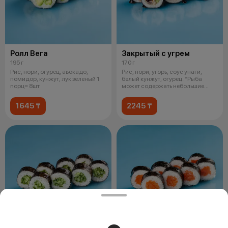
Ролл Вега
Закрытый с угрем
195 г
170 г
Рис, нори, огурец, авокадо,
Рис, нори, угорь, соус унаги,
помидор, кунжут, лук зеленый 1
белый кунжут, огурец. *Рыба
порц= 8шт
может содержать небольшие
фрагме
1645 ₸
2245 ₸