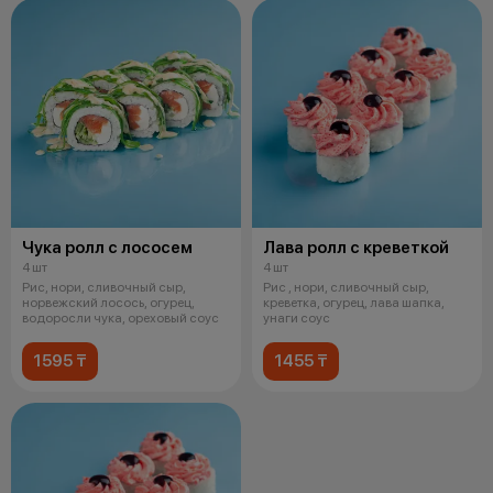
Чука ролл с лососем
Лава ролл с креветкой
4 шт
4 шт
Рис, нори, сливочный сыр,
Рис , нори, сливочный сыр,
норвежский лосось, огурец,
креветка, огурец, лава шапка,
водоросли чука, ореховый соус
унаги соус
1595 ₸
1455 ₸