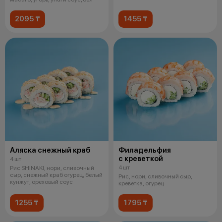
2095 ₸
1455 ₸
Аляска снежный краб
Филадельфия
с креветкой
4 шт
4 шт
Рис SHINAKI, нори, сливочный
сыр, снежный краб огурец, белый
Рис, нори, сливочный сыр,
кунжут, ореховый соус
креветка, огурец
1255 ₸
1795 ₸