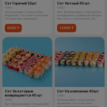
Сет Горячий 32шт
Сет Уютный 40 шт.
1100 г
1355 г
Филадельфия с огурцом 8шт,
8шт. Филадельфия с огурцом 8шт.
Жареный с лососем и тортильей
Калифорния с креветкой темпура
(острый) 8шт, Жареный с
8шт. Ролл с лососем 8шт. Жа
лососем у
9250 ₸
12490 ₸
Сет За которым
Сет На компанию 40шт
возвращаются 40 шт
1380 г
1259 г
Филадельфия с огурцом 8шт,
Жареный с лососем унаги
8шт. Филадельфия с огурцом 8шт.
8шт,Запеченный с лососем яки и