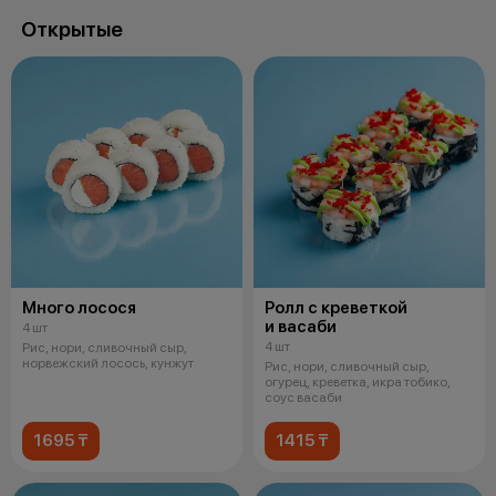
Открытые
Много лосося
Ролл с креветкой
и васаби
4 шт
4 шт
Рис, нори, сливочный сыр,
норвежский лосось, кунжут
Рис, нори, сливочный сыр,
огурец, креветка, икра тобико,
соус васаби
1695 ₸
1415 ₸