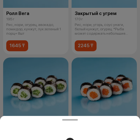
Ролл Вега
Закрытый с угрем
195 г
170 г
Рис, нори, огурец, авокадо,
Рис, нори, угорь, соус унаги,
помидор, кунжут, лук зеленый 1
белый кунжут, огурец. *Рыба
порц= 8шт
может содержать небольшие
фрагме
1645 ₸
2245 ₸
Ролл с огурцом
Ролл с лососем
145 г
150 г
Рис, нори, огурец, кунжут. 1 порц=
Рис, нори, норвежский лосось. 1