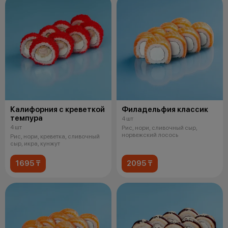
Калифорния с креветкой
Филадельфия классик
темпура
4 шт
4 шт
Рис, нори, сливочный сыр,
норвежский лосось
Рис, нори, креветка, сливочный
сыр, икра, кунжут
1695 ₸
2095 ₸