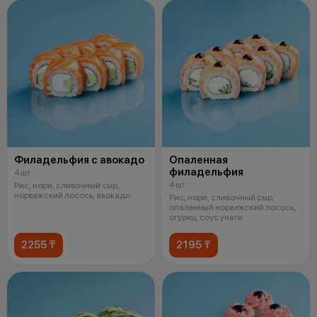
Филадельфия с авокадо
Опаленная
филадельфия
4 шт
4 шт
Рис, нори, сливочный сыр,
норвежский лосось, авокадо
Рис, нори, сливочный сыр,
опаленный норвежский лосось,
огурец, соус унаги
2255 ₸
2195 ₸