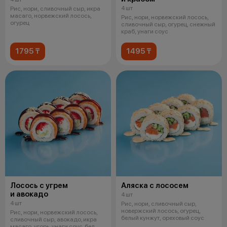
4 шт
Рис, нори, сливочный сыр, икра
масаго, норвежский лосось,
Рис, нори, норвежский лосось,
огурец
сливочный сыр, огурец, снежный
краб, унаги соус
1795 ₸
1495 ₸
Лосось с угрем
Аляска с лососем
и авокадо
4 шт
4 шт
Рис, нори, сливочный сыр,
новержский лосось, огурец,
Рис, нори, норвежский лосось,
белый кунжут, ореховый соус
сливочный сыр, авокадо, икра
масаго, угорь, унаги соус, бел