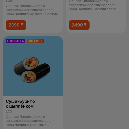
305 г
Основа: Японский рис с
заправкой Морские водросли
Основа: Японский рис с
нори Начинка: Свежий лосось
заправкой Морские водросли
Кремчи
нори Начинка: Креветки Свежие
огурцы
2390 ₸
2490 ₸
НОВИНКА
ОСТРОЕ
Суши-Бурито
с цыплёнком
270 г
Основа: Японский рис с
заправкой Морские водросли
нори Начинка: Копченый
цыпленок Спайси