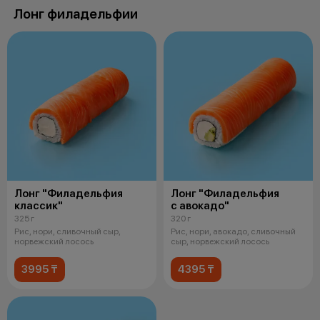
Лонг филадельфии
Лонг "Филадельфия
Лонг "Филадельфия
классик"
с авокадо"
325 г
320 г
Рис, нори, сливочный сыр,
Рис, нори, авокадо, сливочный
норвежский лосось
сыр, норвежский лосось
3995 ₸
4395 ₸