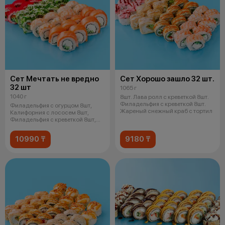
Сет Мечтать не вредно
Сет Хорошо зашло 32 шт.
32 шт
1065 г
1040 г
8шт. Лава ролл с креветкой 8шт.
Филадельфия с креветкой 8шт.
Филадельфия с огурцом 8шт,
Жареный снежный краб с тортил
Калифорния с лососем 8шт,
Филадельфия с креветкой 8шт,
Чука р
10990 ₸
9180 ₸