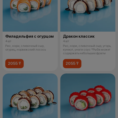
Филадельфия с огурцом
Дракон классик
4 шт
4 шт
Рис, нори, сливочный сыр,
Рис, нори, сливочный сыр, угорь,
огурец, норвежский лосось
кунжут, унаги соус *Рыба может
содержать небольшие фрагм
2055 ₸
2055 ₸