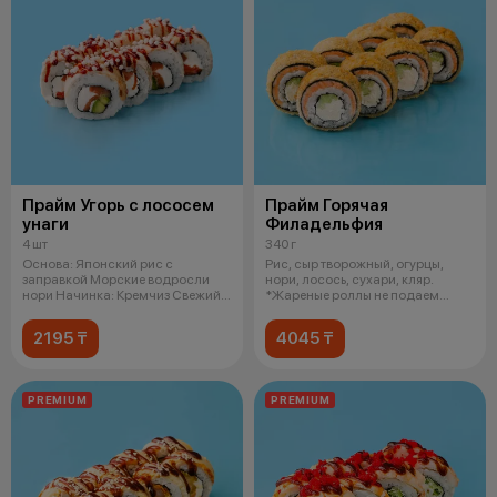
Прайм Угорь с лососем
Прайм Горячая
унаги
Филадельфия
4 шт
340 г
Основа: Японский рис с
Рис, сыр творожный, огурцы,
заправкой Морские водросли
нори, лосось, сухари, кляр.
нори Начинка: Кремчиз Свежий
*Жареные роллы не подаем
лосось Сп
горячими
2195 ₸
4045 ₸
PREMIUM
PREMIUM