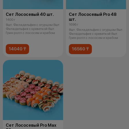
Сет Лососевый 40 шт.
Сет Лососевый Pro 48
шт.
1400 г
1696 г
8шт. Филадельфия с огурцом 8шт.
Филадельфия с креветкой 8шт.
8шт. Филадельфия с огурцом 8шт.
Грин ролл с лососем и крабом
Филадельфия с креветкой 8шт.
Грин ролл с лососем и крабом
14040 ₸
16560 ₸
Сет Лососевый Pro Max