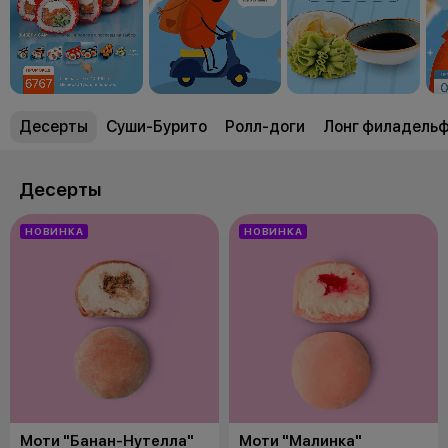
Десерты
Суши-Бурито
Ролл-доги
Лонг филадель
Десерты
НОВИНКА
НОВИНКА
Моти "Банан-Нутелла"
Моти "Малинка"