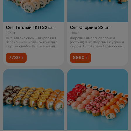
Сет Тёплый 1КГ! 32 шт.
Сет Сгоряча 32 шт
1080 г
1150 г
8шт. Аляска снежный краб 8шт.
Жареный цыпленок спайси
Запеченный цыпленок криспи с
(острый) 8 шт, Жареный с угрем и
соусом спайси 8шт. Жареный
сыром 8шт, Жареный с лососем
снеж
унаг
7780 ₸
8890 ₸