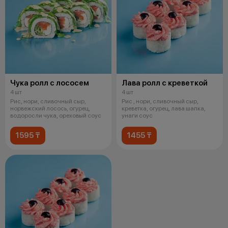
Чука ролл с лососем
Лава ролл с креветкой
4 шт
4 шт
Рис, нори, сливочный сыр,
Рис , нори, сливочный сыр,
норвежский лосось, огурец,
креветка, огурец, лава шапка,
водоросли чука, ореховый соус
унаги соус
1595 ₸
1455 ₸