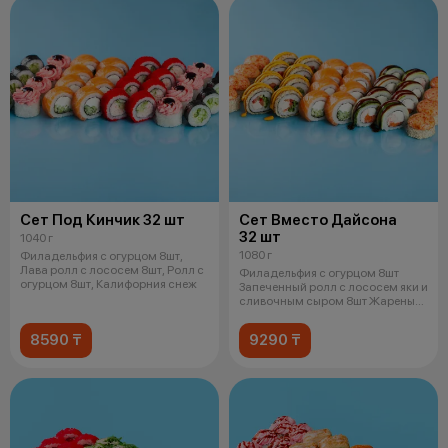
Сет Под Кинчик 32 шт
Сет Вместо Дайсона
32 шт
1040 г
1080 г
Филадельфия с огурцом 8шт,
Лава ролл с лососем 8шт, Ролл с
Филадельфия с огурцом 8шт
огурцом 8шт, Калифорния снеж
Запеченный ролл с лососем яки и
сливочным сыром 8шт Жареный
цыпл
8590 ₸
9290 ₸