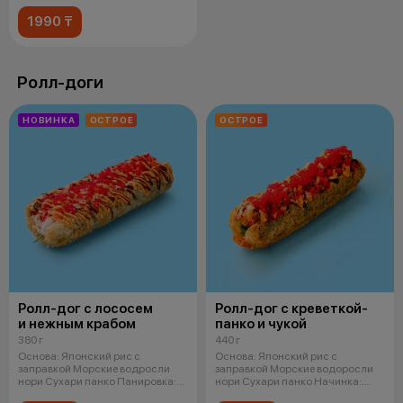
1990 ₸
Ролл-доги
НОВИНКА
ОСТРОЕ
ОСТРОЕ
Ролл-дог с лососем
Ролл-дог с креветкой-
и нежным крабом
панко и чукой
380 г
440 г
Основа: Японский рис с
Основа: Японский рис с
заправкой Морские водросли
заправкой Морские водоросли
нори Сухари панко Панировка:
нори Сухари панко Начинка:
Легкий
Креветка в