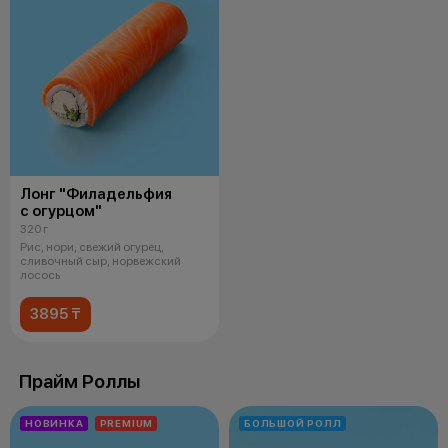
Лонг "Филадельфия
с огурцом"
320 г
Рис, нори, свежий огурец,
сливочный сыр, норвежский
лосось
3895 ₸
Прайм Роллы
НОВИНКА
PREMIUM
БОЛЬШОЙ РОЛЛ