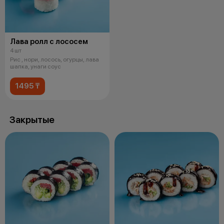
Лава ролл с лососем
4 шт
Рис , нори, лосось, огурцы, лава
шапка, унаги соус
1495 ₸
Закрытые