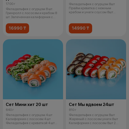
1700 г
Филадельфия с огурцом 8шт
Прайм креветка с нежным
Филадельфия с огурцом 8 шт.
крабом и унаги соусом 8шт
Гринролл с лососем и крабом 8
Прайм угорь с
шт. Запеченная калифорния с
крев
16990 ₸
14990 ₸
Сет Мини хит 20 шт
Сет Мы вдвоем 24шт
640 г
810 г
Филадельфия с огурцом 4 шт
Филадельфия с огурцом 8шт
Калифорния с лососем 4 шт
Жареный с лососем унаги 8шт
Филадельфия с креветкой 4 шт
Калифорния с лососем 8шт 2
Чука ро
соевых