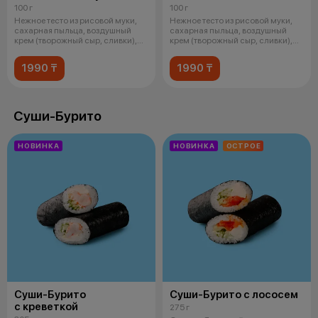
100 г
100 г
Нежное тесто из рисовой муки,
Нежное тесто из рисовой муки,
сахарная пыльца, воздушный
сахарная пыльца, воздушный
крем (творожный сыр, сливки),
крем (творожный сыр, сливки),
шок
соч
1990 ₸
1990 ₸
Суши-Бурито
НОВИНКА
НОВИНКА
ОСТРОЕ
Суши-Бурито
Суши-Бурито с лососем
с креветкой
275 г