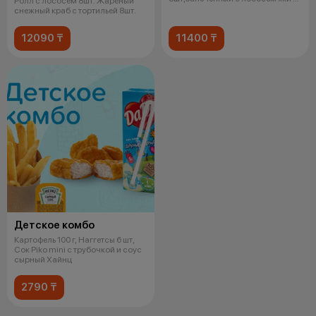
Ролл с лососем 8шт. Жареный
слив сыр
снежный краб с тортильей 8шт.
12090 ₸
11400 ₸
Детское комбо
Картофель 100 г, Наггетсы 6 шт,
Сок Piko mini с трубочкой и соус
сырный Хайнц
2790 ₸