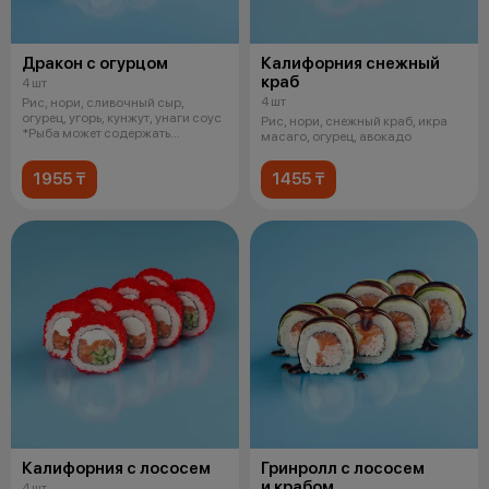
Дракон с огурцом
Калифорния снежный
краб
4 шт
4 шт
Рис, нори, сливочный сыр,
огурец, угорь, кунжут, унаги соус
Рис, нори, снежный краб, икра
*Рыба может содержать
масаго, огурец, авокадо
небольши
1955 ₸
1455 ₸
Калифорния с лососем
Гринролл с лососем
и крабом
4 шт