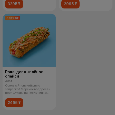
3295 ₸
2995 ₸
ОСТРОЕ
Ролл-дог цыплёнок
спайси
395 г
Основа: Японский рис с
заправкой Морские водоросли
нори Сухари панко Начинка:
Копченая ку
2495 ₸