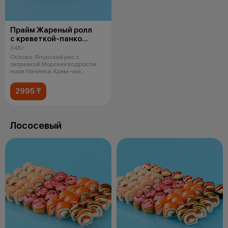
Прайм Жареный ролл
с креветкой-панко
и чукой
345 г
Основа: Японский рис с
заправкой Морские водросли
нори Начинка: Крем-чиз
Креветка в кляре
2995 ₸
Лососевый