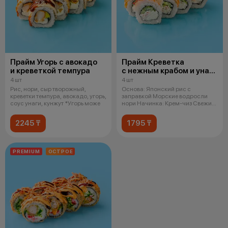
Прайм Угорь с авокадо
Прайм Креветка
и креветкой темпура
с нежным крабом и унаги
соусом
4 шт
4 шт
Рис, нори, сыр творожный,
Основа: Японский рис с
креветки темпура, авокадо, угорь,
заправкой Морские водросли
соус унаги, кунжут *Угорь може
нори Начинка: Крем-чиз Свежий
огурец Сн
2245 ₸
1795 ₸
PREMIUM
ОСТРОЕ