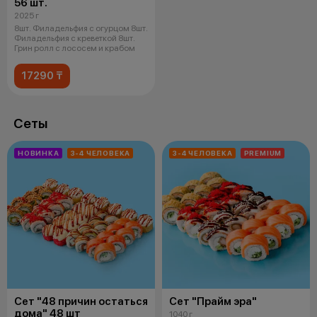
56 шт.
2025 г
8шт. Филадельфия с огурцом 8шт.
Филадельфия с креветкой 8шт.
Грин ролл с лососем и крабом
17290 ₸
Сеты
НОВИНКА
3-4 ЧЕЛОВЕКА
3-4 ЧЕЛОВЕКА
PREMIUM
Сет "48 причин остаться
Сет "Прайм эра"
дома" 48 шт
1040 г