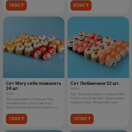
7490 ₸
8290 ₸
Сет Могу себе позволить
Сет Любимчики 32 шт.
24 шт
1055 г
870 г
8шт. Филадельфия с огурцом 8шт.
Ролл с лососем 8шт. Запеченная
Филадельфия с огурцом 4 шт,
креветка 8шт. Жареный с кре
Калифорния с лососем 4 шт,
Запеченный цыпленок криспи с
соусом
7890 ₸
10190 ₸